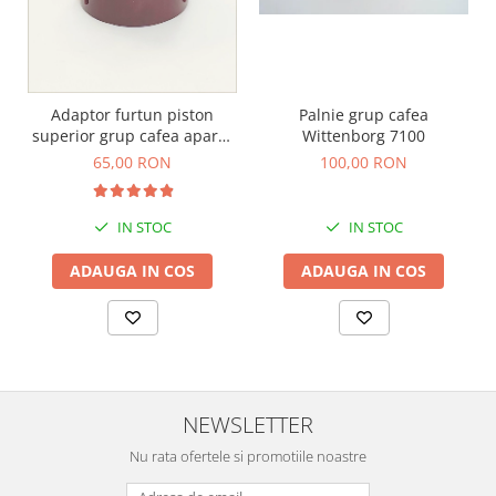
Palnie grup cafea
Adaptor furtun piston
Wittenborg 7100
superior grup cafea aparat
profesional Schaerer WMF
100,00 RON
65,00 RON
IN STOC
IN STOC
ADAUGA IN COS
ADAUGA IN COS
NEWSLETTER
Nu rata ofertele si promotiile noastre