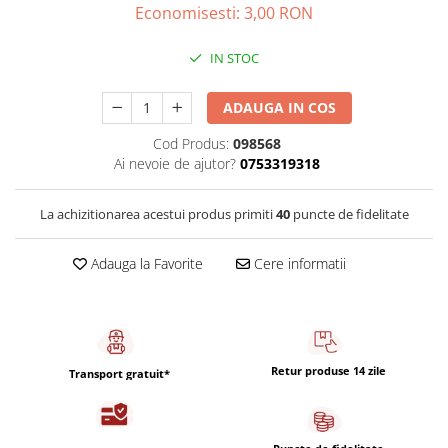
Capsule de Cafea
Economisesti:
3,00
RON
Cafea macinata
IN STOC
ADAUGA IN COS
Cod Produs:
098568
Ai nevoie de ajutor?
0753319318
La achizitionarea acestui produs primiti
40
puncte de fidelitate
Adauga la Favorite
Cere informatii
Retur produse 14 zile
Transport gratuit*