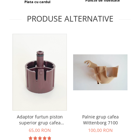
Puncte de fidelitate
Plata cu cardul
PRODUSE ALTERNATIVE
Adaptor furtun piston
Palnie grup cafea
superior grup cafea
Wittenborg 7100
aparat profesional
65,00 RON
100,00 RON
Schaerer WMF