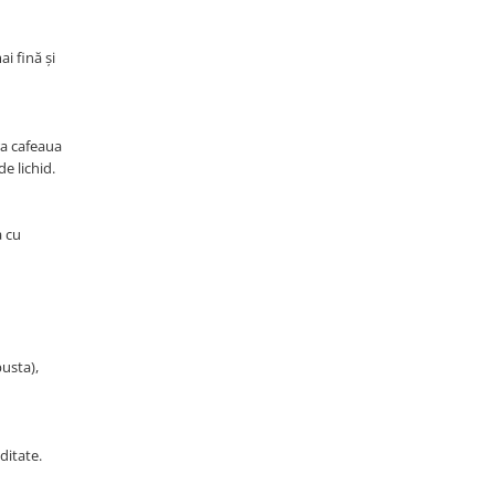
ai fină și
ra cafeaua
e lichid.
a cu
busta),
ditate.