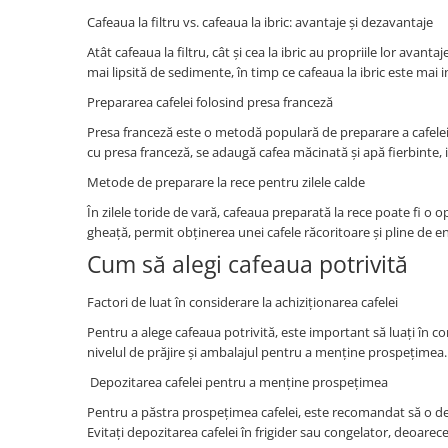
Cafeaua la filtru vs. cafeaua la ibric: avantaje și dezavantaje
Atât cafeaua la filtru, cât și cea la ibric au propriile lor avant
mai lipsită de sedimente, în timp ce cafeaua la ibric este mai 
Prepararea cafelei folosind presa franceză
Presa franceză este o metodă populară de preparare a cafelei,
cu presa franceză, se adaugă cafea măcinată și apă fierbinte,
Metode de preparare la rece pentru zilele calde
În zilele toride de vară, cafeaua preparată la rece poate fi 
gheață, permit obținerea unei cafele răcoritoare și pline de ene
Cum să alegi cafeaua potrivită
Factori de luat în considerare la achiziționarea cafelei
Pentru a alege cafeaua potrivită, este important să luați în c
nivelul de prăjire și ambalajul pentru a menține prospețimea.
Depozitarea cafelei pentru a menține prospețimea
Pentru a păstra prospețimea cafelei, este recomandat să o depoz
Evitați depozitarea cafelei în frigider sau congelator, deoarec