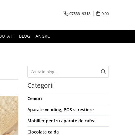
0753319318
0,00
OUTATI
BLOG
ANGRO
Categorii
Ceaiuri
Aparate vending, POS si restiere
Mobilier pentru aparate de cafea
Ciocolata calda