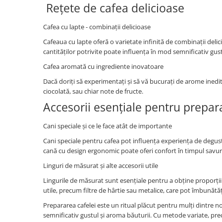
Rețete de cafea delicioase
Cafea cu lapte - combinații delicioase
Cafeaua cu lapte oferă o varietate infinită de combinații delicio
cantităților potrivite poate influența în mod semnificativ gust
Cafea aromată cu ingrediente inovatoare
Dacă doriți să experimentați și să vă bucurați de arome inedit
ciocolată, sau chiar note de fructe.
Accesorii esențiale pentru prepar
Cani speciale și ce le face atât de importante
Cani speciale pentru cafea pot influența experiența de degus
cană cu design ergonomic poate oferi confort în timpul savură
Linguri de măsurat și alte accesorii utile
Lingurile de măsurat sunt esențiale pentru a obține proporțiile
utile, precum filtre de hârtie sau metalice, care pot îmbunătăț
Prepararea cafelei este un ritual plăcut pentru mulți dintre no
semnificativ gustul și aroma băuturii. Cu metode variate, precu