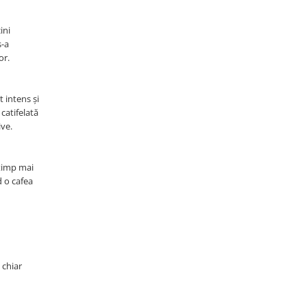
ini
s-a
or.
t intens și
catifelată
ive.
 timp mai
d o cafea
 chiar