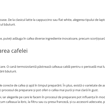
ase. De la clasicul latte la cappuccino sau flat white, alegerea tipului de lapte
ul băuturii.
e, puteți adăuga în cafea diverse ingrediente inovatoare, precum scorțișoară,
area cafelei
tare. O cană termoizolantă păstrează cafeaua caldă pentru o perioadă mai lu
rii băuturii.
 corecte de cafea și apă în timpul preparării. În plus, există o varietate de a
i procesul de preparare și pot oferi o cafea mai pură și mai clară în gust.
i, iar alegerile pe care le facem în procesul de preparare pot influența în mo
m cafeaua la ibric, la filtru sau cu presa franceză, și cu accesorii adecvate,