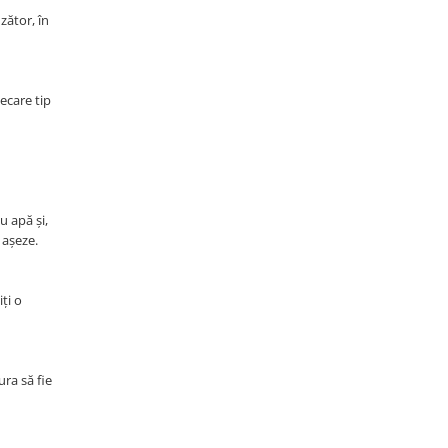
zător, în
iecare tip
u apă și,
 așeze.
ți o
ura să fie