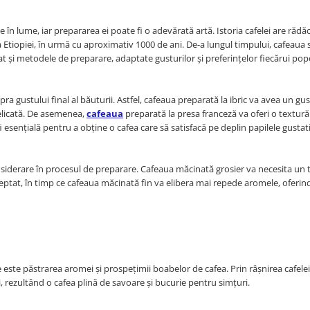
în lume, iar prepararea ei poate fi o adevărată artă. Istoria cafelei are rădăc
a Etiopiei, în urmă cu aproximativ 1000 de ani. De-a lungul timpului, cafeaua 
at și metodele de preparare, adaptate gusturilor și preferințelor fiecărui pop
 gustului final al băuturii. Astfel, cafeaua preparată la ibric va avea un gus
 delicată. De asemenea,
cafeaua
preparată la presa franceză va oferi o textură 
 esențială pentru a obține o cafea care să satisfacă pe deplin papilele gustat
nsiderare în procesul de preparare. Cafeaua măcinată grosier va necesita un
ptat, în timp ce cafeaua măcinată fin va elibera mai repede aromele, oferin
 este păstrarea aromei și prospețimii boabelor de cafea. Prin râșnirea cafelei
 rezultând o cafea plină de savoare și bucurie pentru simțuri.