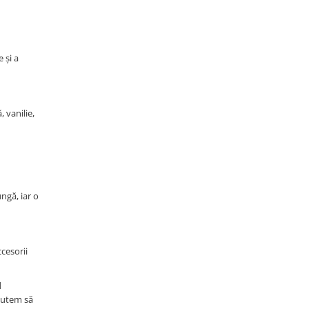
 și a
 vanilie,
ngă, iar o
ccesorii
d
 putem să