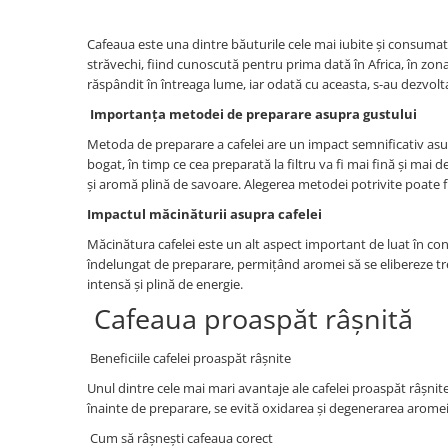
Capsule de Cafea
Cafea macinata
Cafeaua este una dintre băuturile cele mai iubite și consumate 
străvechi, fiind cunoscută pentru prima dată în Africa, în zon
răspândit în întreaga lume, iar odată cu aceasta, s-au dezvolt
Importanța metodei de preparare asupra gustului
Metoda de preparare a cafelei are un impact semnificativ asupra
bogat, în timp ce cea preparată la filtru va fi mai fină și mai
și aromă plină de savoare. Alegerea metodei potrivite poate fi
Impactul măcinăturii asupra cafelei
Măcinătura cafelei este un alt aspect important de luat în co
îndelungat de preparare, permițând aromei să se elibereze tre
intensă și plină de energie.
Cafeaua proaspăt râșnită
Beneficiile cafelei proaspăt râșnite
Unul dintre cele mai mari avantaje ale cafelei proaspăt râșnite
înainte de preparare, se evită oxidarea și degenerarea aromei,
Cum să râșnești cafeaua corect