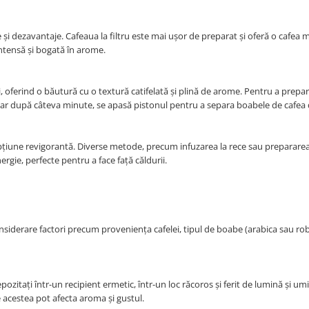
aje și dezavantaje. Cafeaua la filtru este mai ușor de preparat și oferă o cafea m
intensă și bogată în arome.
 oferind o băutură cu o textură catifelată și plină de arome. Pentru a prepa
 iar după câteva minute, se apasă pistonul pentru a separa boabele de cafea d
o opțiune revigorantă. Diverse metode, precum infuzarea la rece sau preparare
rgie, perfecte pentru a face față căldurii.
onsiderare factori precum proveniența cafelei, tipul de boabe (arabica sau ro
itați într-un recipient ermetic, într-un loc răcoros și ferit de lumină și umi
e acestea pot afecta aroma și gustul.