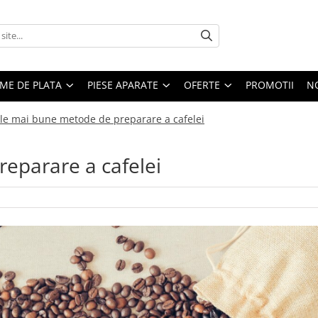
EME DE PLATA
PIESE APARATE
OFERTE
PROMOTII
N
le mai bune metode de preparare a cafelei
eparare a cafelei