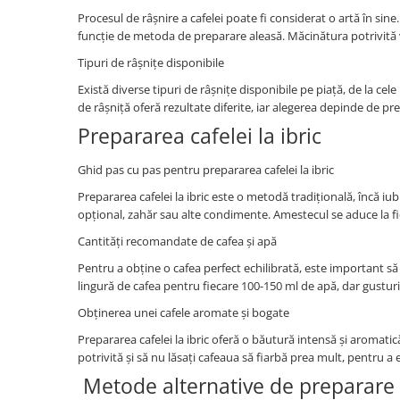
Procesul de râșnire a cafelei poate fi considerat o artă în sine.
funcție de metoda de preparare aleasă. Măcinătura potrivită v
Tipuri de râșnițe disponibile
Există diverse tipuri de râșnițe disponibile pe piață, de la cele
de râșniță oferă rezultate diferite, iar alegerea depinde de pre
Prepararea cafelei la ibric
Ghid pas cu pas pentru prepararea cafelei la ibric
Prepararea cafelei la ibric este o metodă tradițională, încă iub
opțional, zahăr sau alte condimente. Amestecul se aduce la fi
Cantități recomandate de cafea și apă
Pentru a obține o cafea perfect echilibrată, este important să 
lingură de cafea pentru fiecare 100-150 ml de apă, dar gusturil
Obținerea unei cafele aromate și bogate
Prepararea cafelei la ibric oferă o băutură intensă și aromatic
potrivită și să nu lăsați cafeaua să fiarbă prea mult, pentru a
Metode alternative de preparare 