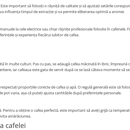
 Este important să folosiți o râșniță de calitate și să ajustați setările corespun
a influența timpul de extracție și va permite eliberarea optimă a aromei.
 manuale la cele electrice sau chiar râșnițe profesionale folosite în cafenele. F
ferințele și experiența fiecărui iubitor de cafea.
ită în multe culturi. Pas cu pas, se adaugă cafea măcinată în ibric, împreună c
erbere, iar cafeaua este gata de servit după ce se lasă câteva momente să se
respectați proporțiile corecte de cafea și apă. O regulă generală este să folosi
e pot varia, așa că puteți ajusta cantitățile după preferințele personale.
ă. Pentru a obține o cafea perfectă, este important să aveți grijă ca temperat
 evita amărăciunea.
a cafelei