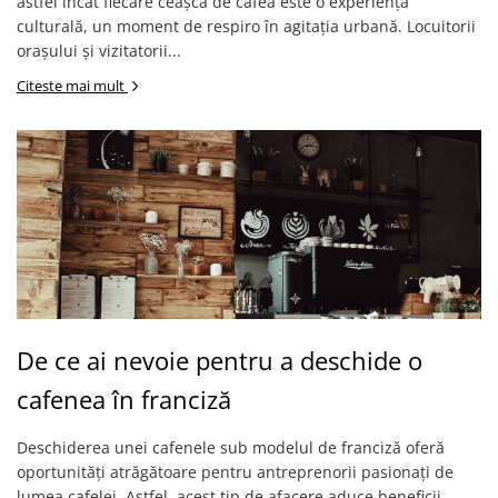
astfel încât fiecare ceașcă de cafea este o experiență
culturală, un moment de respiro în agitația urbană. Locuitorii
orașului și vizitatorii...
Citeste mai mult
De ce ai nevoie pentru a deschide o
cafenea în franciză
Deschiderea unei cafenele sub modelul de franciză oferă
oportunități atrăgătoare pentru antreprenorii pasionați de
lumea cafelei. Astfel, acest tip de afacere aduce beneficii