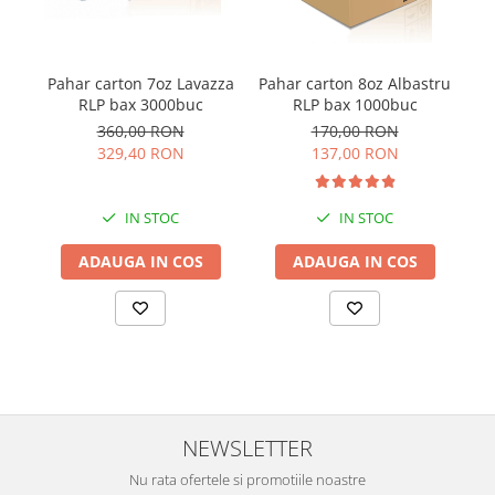
Pahar carton 7oz Lavazza
Pahar carton 8oz Albastru
P
RLP bax 3000buc
RLP bax 1000buc
360,00 RON
170,00 RON
329,40 RON
137,00 RON
IN STOC
IN STOC
ADAUGA IN COS
ADAUGA IN COS
NEWSLETTER
Nu rata ofertele si promotiile noastre