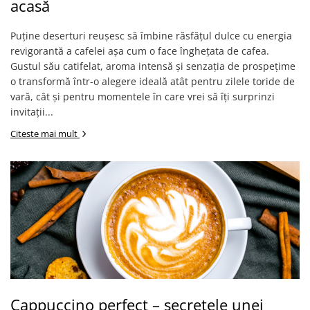
Sistem de pahare
Cafea boabe Davidoff
acasă
Cafea boabe Vergnano
Sistem de zahar si paleta
Puține deserturi reușesc să îmbine răsfățul dulce cu energia
Cafea boabe Segafredo
Tastaturi si butoane
revigorantă a cafelei așa cum o face înghețata de cafea.
Cafea boabe Julius Meinl
Gustul său catifelat, aroma intensă și senzația de prospețime
Cafea boabe 1kg
o transformă într-o alegere ideală atât pentru zilele toride de
Cafea boabe verde
vară, cât și pentru momentele în care vrei să îți surprinzi
Alte branduri cafea
invitații...
Cafea de specialitate
Citeste mai mult
Cafea proaspat prajita
Cafea Etiopia
Cafea Columbia
Cafea Brazilia
Cafea Guatemala
Cafea Costa Rica
Cafea Rwanda
Cafea Decofeinizata
Cafea Instant
Cappuccino perfect – secretele unei