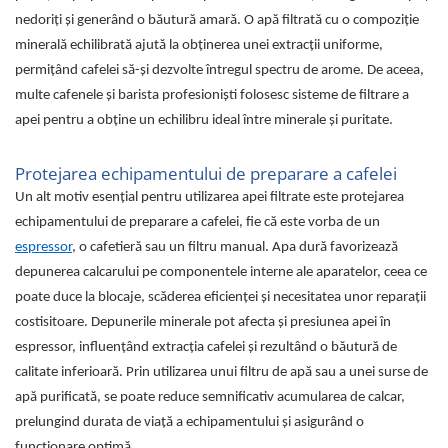
nedoriți și generând o băutură amară. O apă filtrată cu o compoziție
minerală echilibrată ajută la obținerea unei extracții uniforme,
permițând cafelei să-și dezvolte întregul spectru de arome. De aceea,
multe cafenele și barista profesioniști folosesc sisteme de filtrare a
apei pentru a obține un echilibru ideal între minerale și puritate.
Protejarea echipamentului de preparare a cafelei
Un alt motiv esențial pentru utilizarea apei filtrate este protejarea
echipamentului de preparare a cafelei, fie că este vorba de un
espressor
, o cafetieră sau un filtru manual. Apa dură favorizează
depunerea calcarului pe componentele interne ale aparatelor, ceea ce
poate duce la blocaje, scăderea eficienței și necesitatea unor reparații
costisitoare. Depunerile minerale pot afecta și presiunea apei în
espressor, influențând extracția cafelei și rezultând o băutură de
calitate inferioară. Prin utilizarea unui filtru de apă sau a unei surse de
apă purificată, se poate reduce semnificativ acumularea de calcar,
prelungind durata de viață a echipamentului și asigurând o
funcționare optimă.