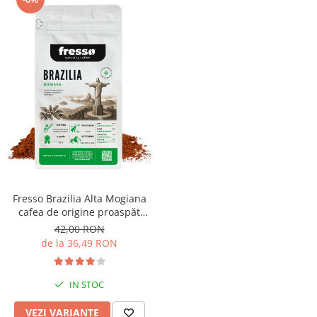
Fresso Brazilia Alta Mogiana
cafea de origine proaspăt
prăjită și măcinată
42,00 RON
de la 36,49 RON
IN STOC
VEZI VARIANTE