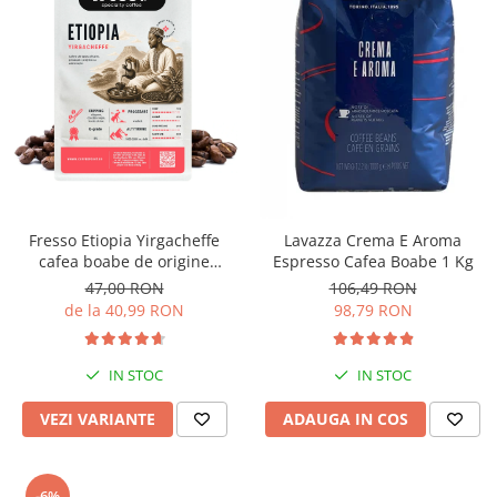
Fresso Etiopia Yirgacheffe
Lavazza Crema E Aroma
cafea boabe de origine
Espresso Cafea Boabe 1 Kg
proaspăt prăjită
47,00 RON
106,49 RON
de la 40,99 RON
98,79 RON
IN STOC
IN STOC
VEZI VARIANTE
ADAUGA IN COS
-6%