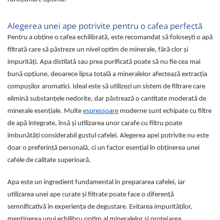
Alegerea unei ape potrivite pentru o cafea perfectă
Pentru a obține o cafea echilibrată, este recomandat să folosești o apă
filtrată care să păstreze un nivel optim de minerale, fără clor și
impurități. Apa distilată sau prea purificată poate să nu fie cea mai
bună opțiune, deoarece lipsa totală a mineralelor afectează extracția
compușilor aromatici. Ideal este să utilizezi un sistem de filtrare care
elimină substanțele nedorite, dar păstrează o cantitate moderată de
minerale esențiale. Multe
espressoare
moderne sunt echipate cu filtre
de apă integrate, însă și utilizarea unor carafe cu filtru poate
îmbunătăți considerabil gustul cafelei. Alegerea apei potrivite nu este
doar o preferință personală, ci un factor esențial în obținerea unei
cafele de calitate superioară.
Apa este un ingredient fundamental în prepararea cafelei, iar
utilizarea unei ape curate și filtrate poate face o diferență
semnificativă în experiența de degustare. Evitarea impurităților,
menținerea unui echilibru optim al mineralelor și protejarea