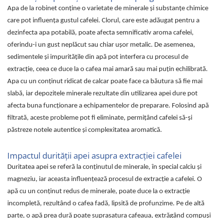
Capsule de Cafea
Apa de la robinet conține o varietate de minerale și substanțe chimice
Cafea macinata
care pot influența gustul cafelei. Clorul, care este adăugat pentru a
dezinfecta apa potabilă, poate afecta semnificativ aroma cafelei,
oferindu-i un gust neplăcut sau chiar ușor metalic. De asemenea,
sedimentele și impuritățile din apă pot interfera cu procesul de
extracție, ceea ce duce la o cafea mai amară sau mai puțin echilibrată.
Apa cu un conținut ridicat de calcar poate face ca băutura să fie mai
slabă, iar depozitele minerale rezultate din utilizarea apei dure pot
afecta buna funcționare a echipamentelor de preparare. Folosind apă
filtrată, aceste probleme pot fi eliminate, permițând cafelei să-și
păstreze notele autentice și complexitatea aromatică.
Impactul durității apei asupra extracției cafelei
Duritatea apei se referă la conținutul de minerale, în special calciu și
magneziu, iar aceasta influențează procesul de extracție a cafelei. O
apă cu un conținut redus de minerale, poate duce la o extracție
incompletă, rezultând o cafea fadă, lipsită de profunzime. Pe de altă
parte, o apă prea dură poate suprasatura cafeaua, extrăgând compuși