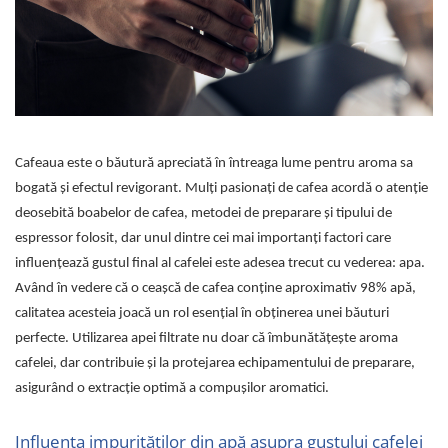
Sistem de pahare
Cafea boabe Davidoff
Cafea boabe Vergnano
Sistem de zahar si paleta
Cafea boabe Segafredo
Tastaturi si butoane
Cafea boabe Julius Meinl
Cafea boabe 1kg
Cafea boabe verde
Alte branduri cafea
Cafeaua este o băutură apreciată în întreaga lume pentru aroma sa
Cafea de specialitate
bogată și efectul revigorant. Mulți pasionați de cafea acordă o atenție
deosebită boabelor de cafea, metodei de preparare și tipului de
Cafea proaspat prajita
espressor folosit, dar unul dintre cei mai importanți factori care
Cafea Etiopia
influențează gustul final al cafelei este adesea trecut cu vederea: apa.
Cafea Columbia
Având în vedere că o ceașcă de cafea conține aproximativ 98% apă,
Cafea Brazilia
calitatea acesteia joacă un rol esențial în obținerea unei băuturi
Cafea Guatemala
perfecte. Utilizarea apei filtrate nu doar că îmbunătățește aroma
Cafea Costa Rica
cafelei, dar contribuie și la protejarea echipamentului de preparare,
Cafea Rwanda
asigurând o extracție optimă a compușilor aromatici.
Cafea Decofeinizata
Cafea Instant
Influența impurităților din apă asupra gustului cafelei