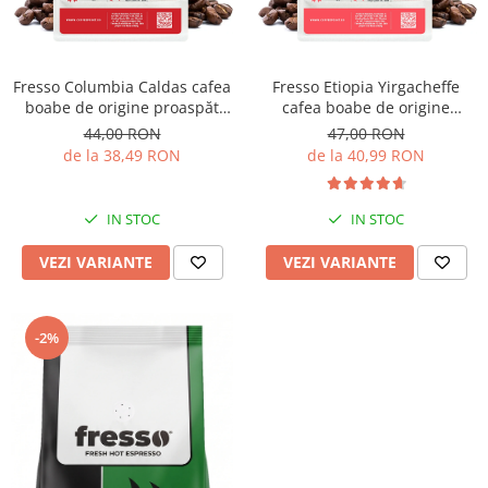
Fresso Columbia Caldas cafea
Fresso Etiopia Yirgacheffe
boabe de origine proaspăt
cafea boabe de origine
prăjită
proaspăt prăjită
44,00 RON
47,00 RON
de la 38,49 RON
de la 40,99 RON
IN STOC
IN STOC
VEZI VARIANTE
VEZI VARIANTE
-2%