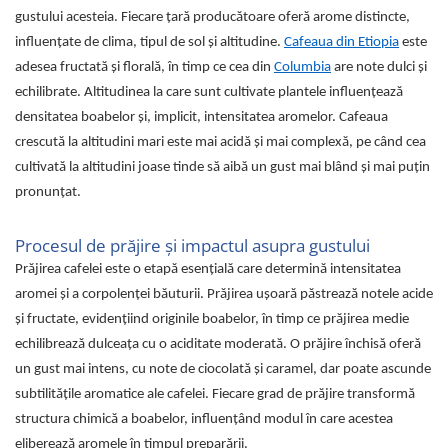
Capsule de Cafea
gustului acesteia. Fiecare țară producătoare oferă arome distincte,
Cafea macinata
influențate de clima, tipul de sol și altitudine.
Cafeaua din Etiopia
este
adesea fructată și florală, în timp ce cea din
Columbia
are note dulci și
echilibrate. Altitudinea la care sunt cultivate plantele influențează
densitatea boabelor și, implicit, intensitatea aromelor. Cafeaua
crescută la altitudini mari este mai acidă și mai complexă, pe când cea
cultivată la altitudini joase tinde să aibă un gust mai blând și mai puțin
pronunțat.
Procesul de prăjire și impactul asupra gustului
Prăjirea cafelei este o etapă esențială care determină intensitatea
aromei și a corpolenței băuturii. Prăjirea ușoară păstrează notele acide
și fructate, evidențiind originile boabelor, în timp ce prăjirea medie
echilibrează dulceața cu o aciditate moderată. O prăjire închisă oferă
un gust mai intens, cu note de ciocolată și caramel, dar poate ascunde
subtilitățile aromatice ale cafelei. Fiecare grad de prăjire transformă
structura chimică a boabelor, influențând modul în care acestea
eliberează aromele în timpul preparării.