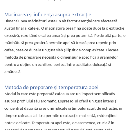
Măcinarea și influența asupra extracției
Dimensiunea măcinăturii este un alt factor esențial care afectează
gustul final al cafelei. O măcinătură prea fină poate duce la o extracție
excesivă, rezultând o cafea amară și prea puternică. Pe de altă parte, o
măcinătură prea grosieră permite apei să treacă prea repede prin
cafea, ceea ce duce la un gust slab și lipsit de complexitate. Fiecare
metodă de preparare necesită o dimensiune specifică a granulelor
pentru a obține un echilibru perfect între aciditate, dulceață și
amăreală.
Metoda de preparare și temperatura apei
Modul în care este preparată cafeaua are un impact semnificativ
asupra profilului său aromatic. Espresso-ul oferă un gust intens și
concentrat datorită presiunii ridicate și timpului scurt de extracție, în
timp ce cafeaua la filtru permite o extracție mai lentă, evidențiind
notele delicate. Temperatura apei este, de asemenea, crucială în