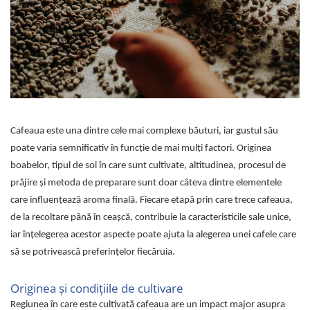
Sistem de pahare
Cafea boabe Davidoff
Cafea boabe Vergnano
Sistem de zahar si paleta
Cafea boabe Segafredo
Tastaturi si butoane
Cafea boabe Julius Meinl
Cafea boabe 1kg
Cafea boabe verde
Alte branduri cafea
Cafea de specialitate
Cafeaua este una dintre cele mai complexe băuturi, iar gustul său
Cafea proaspat prajita
poate varia semnificativ în funcție de mai mulți factori. Originea
boabelor, tipul de sol în care sunt cultivate, altitudinea, procesul de
Cafea Etiopia
prăjire și metoda de preparare sunt doar câteva dintre elementele
Cafea Columbia
care influențează aroma finală. Fiecare etapă prin care trece cafeaua,
Cafea Brazilia
de la recoltare până în ceașcă, contribuie la caracteristicile sale unice,
Cafea Guatemala
iar înțelegerea acestor aspecte poate ajuta la alegerea unei cafele care
Cafea Costa Rica
să se potrivească preferințelor fiecăruia.
Cafea Rwanda
Cafea Decofeinizata
Originea și condițiile de cultivare
Cafea Instant
Regiunea în care este cultivată cafeaua are un impact major asupra