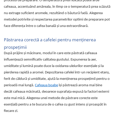
procesul de preparare. O temperatură prea ridicată poate arde
cafeaua, accentuând amăreala, în timp ce o temperatură prea scăzută
nu extrage suficient aromele, rezultând o băutură fadă. Alegerea
metodei potrivite și respectarea parametrilor optimi de preparare pot
face diferența între o cafea banală și una extraordinară.
Păstrarea corectă a cafelei pentru menținerea
prospețimii
După prăjire și măcinare, modul în care este păstrată cafeaua
influențează semnificativ calitatea gustului. Expunerea la aer,
umiditate și lumină poate duce la oxidarea uleiurilor esențiale și la
pierderea rapidă a aromei. Depozitarea cafelei într-un recipient etanș,
ferit de căldură și umiditate, ajută la menținerea prospețimii pentru o
perioadă mai lungă.
Cafeaua boabe
își păstrează aroma mai bine
decât cafeaua măcinată, deoarece suprafața expusă la factori externi
este mai mică. Alegerea unei metode de păstrare corecte este
esențială pentru a te bucura de o cafea cu gust intens și proaspăt în
fiecare zi.