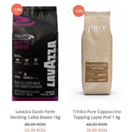
-13%
-13%
Lavazza Gusto Forte
Tchibo Pure Cappuccino
Vending Cafea Boabe 1kg
Topping Lapte Praf 1 kg
80,00 RON
44,50 RON
69,99 RON
38,89 RON