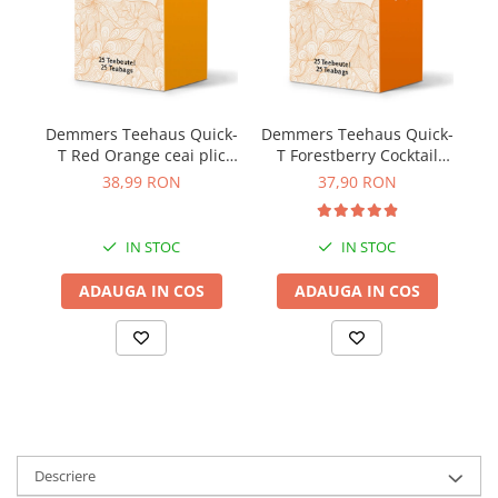
D
Demmers Teehaus Quick-
Demmers Teehaus Quick-
Q
T Red Orange ceai plic
T Forestberry Cocktail
aromat bio 25buc
ceai plic aromat bio
38,99 RON
37,90 RON
25buc
IN STOC
IN STOC
ADAUGA IN COS
ADAUGA IN COS
Descriere