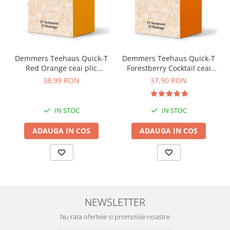
Demmers Teehaus Quick-T
Demmers Teehaus Quick-T
Red Orange ceai plic
Forestberry Cocktail ceai
aromat bio 25buc
plic aromat bio 25buc
38,99 RON
37,90 RON
IN STOC
IN STOC
ADAUGA IN COS
ADAUGA IN COS
NEWSLETTER
Nu rata ofertele si promotiile noastre