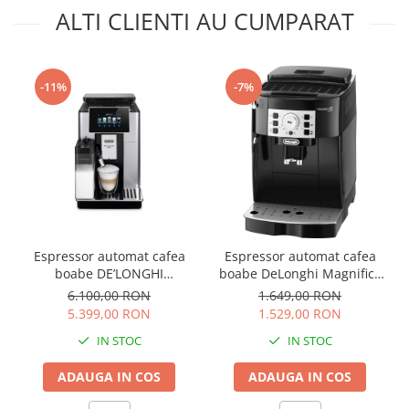
ALTI CLIENTI AU CUMPARAT
-11%
-7%
Espressor automat cafea
Espressor automat cafea
boabe DE’LONGHI
boabe DeLonghi Magnifica
PrimaDonna SOUL ECAM
S ECAM22.115.B
6.100,00 RON
1.649,00 RON
610.55.SB
5.399,00 RON
1.529,00 RON
IN STOC
IN STOC
ADAUGA IN COS
ADAUGA IN COS