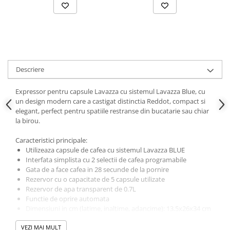
Descriere
Expressor pentru capsule Lavazza cu sistemul Lavazza Blue, cu
un design modern care a castigat distinctia Reddot, compact si
elegant, perfect pentru spatiile restranse din bucatarie sau chiar
la birou.
Caracteristici principale:
Utilizeaza capsule de cafea cu sistemul Lavazza BLUE
Interfata simplista cu 2 selectii de cafea programabile
Gata de a face cafea in 28 secunde de la pornire
Rezervor cu o capacitate de 5 capsule utilizate
Rezervor de apa transparent de 0.7L
Functie de oprire automata
Dimensiuni in cm (latime, inaltime, adancime): 13.5x26x34 cm
Greutate: 3.5kg
VEZI MAI MULT
Putere nominala: 1250W