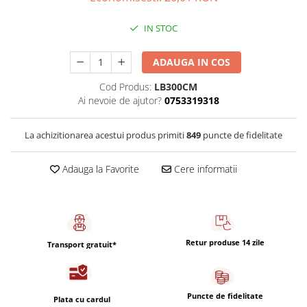
Capsule de Cafea
Cafea macinata
IN STOC
ADAUGA IN COS
Cod Produs:
LB300CM
Ai nevoie de ajutor?
0753319318
La achizitionarea acestui produs primiti
849
puncte de fidelitate
Adauga la Favorite
Cere informatii
Retur produse 14 zile
Transport gratuit*
Puncte de fidelitate
Plata cu cardul