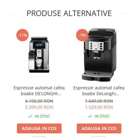
PRODUSE ALTERNATIVE
-11%
-7%
Espressor automat cafea
Espressor automat cafea
Es
boabe DE’LONGHI
boabe DeLonghi
PrimaDonna SOUL ECAM
Magnifica S
6.100,00 RON
1.649,00 RON
610.55.SB
ECAM22.115.B
5.399,00 RON
1.529,00 RON
IN STOC
IN STOC
ADAUGA IN COS
ADAUGA IN COS