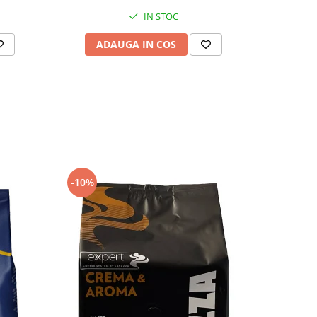
IN STOC
AD
ADAUGA IN COS
-10%