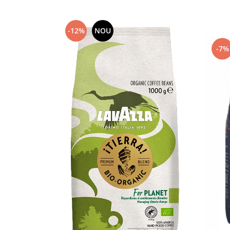
Capsule de Cafea
Cafea macinata
-12%
NOU
-7%