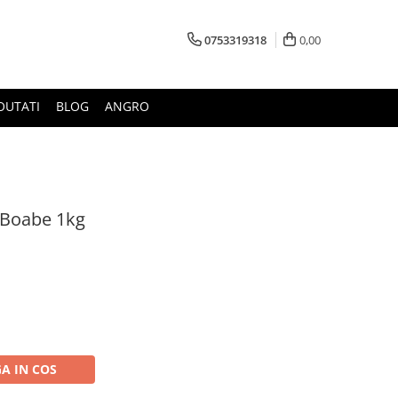
0753319318
0,00
OUTATI
BLOG
ANGRO
 Boabe 1kg
A IN COS