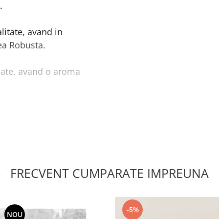
.
litate, avand in
ea Robusta.
iate, avand o aroma
e ambalata in pungi de
FRECVENT CUMPARATE IMPREUNA
-5%
NOU