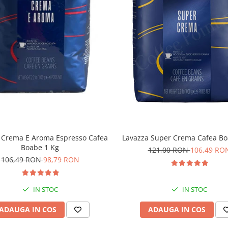
Lavazza Super Crema Cafea Bo
 Crema E Aroma Espresso Cafea
Boabe 1 Kg
121,00 RON
106,49 RO
106,49 RON
98,79 RON
IN STOC
IN STOC
ADAUGA IN COS
ADAUGA IN COS