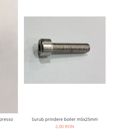
-14%
Ciocolata
presso
Surub prindere boiler m5x25mm
4
2,00 RON