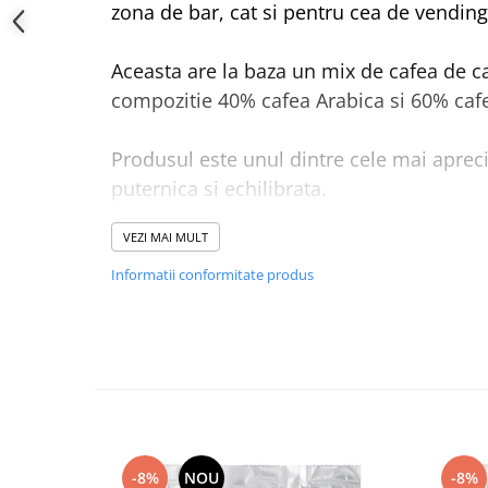
zona de bar, cat si pentru cea de vending
Aceasta are la baza un mix de cafea de ca
compozitie 40% cafea Arabica si 60% caf
Produsul este unul dintre cele mai aprec
puternica si echilibrata.
VEZI MAI MULT
Cafeaua boabe Lavazza Qualita Rossa est
1 kg. Un bax contine 6 pungi.
Informatii conformitate produs
-8%
NOU
-8%