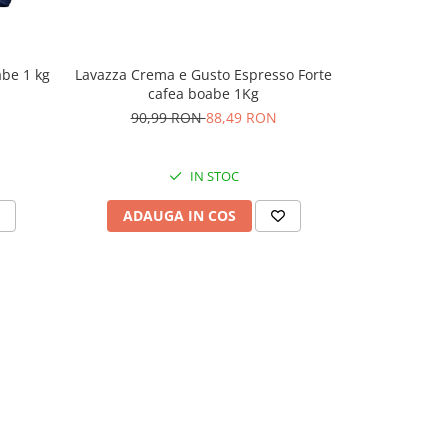
be 1 kg
Lavazza Crema e Gusto Espresso Forte
Lavazza Dek 
cafea boabe 1Kg
90,99 RON
88,49 RON
68,
IN STOC
ADAUGA IN COS
ADAU