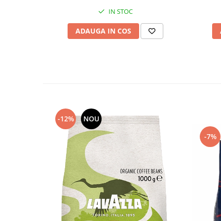
IN STOC
ADAUGA IN COS
-12%
NOU
-7%