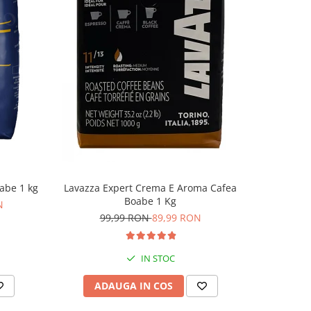
-6%
abe 1 kg
Lavazza Expert Crema E Aroma Cafea
Lavazza C
Boabe 1 Kg
N
99,99 RON
89,99 RON
9
IN STOC
ADAUGA IN COS
AD