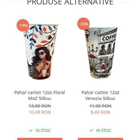
PRODUSE ALTERNATIVE
-23%
-19%
Pahar carton 12oz Floral
Pahar carton 12oz
c
MAZ 50buc
Venezia 50buc
13,00 RON
11,00 RON
10,49 RON
8,49 RON
IN STOC
IN STOC