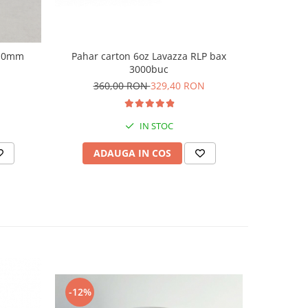
110mm
Pahar carton 6oz Lavazza RLP bax
Prolait 
3000buc
360,00 RON
329,40 RON
2
IN STOC
ADAUGA IN COS
AD
-12%