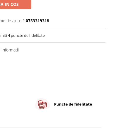
A IN COS
oie de ajutor?
0753319318
imiti
4
puncte de fidelitate
informatii
Puncte de fidelitate