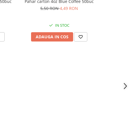
Pahar carto
 50buc
Pahar carton 4oz Blue Coffee 50buc
8,
5,50 RON
4,49 RON
IN STOC
ADAU
ADAUGA IN COS