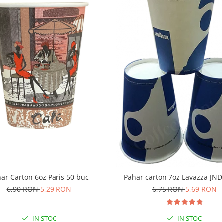
ar Carton 6oz Paris 50 buc
Pahar carton 7oz Lavazza JN
6,90 RON
5,29 RON
6,75 RON
5,69 RON
IN STOC
IN STOC