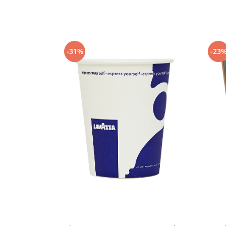
Capsule de Cafea
Cafea macinata
-31%
-23