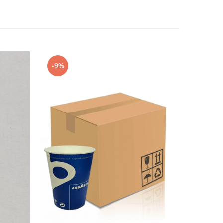
-9%
-22%