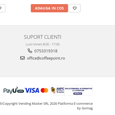
AD
ADAUGA IN COS
SUPORT CLIENTI
Luni-Vineri 8:00 - 17:00
0753319318
office@coffeepoint.ro
©Copyright Vending Master SRL 2026
Platforma E-commerce
by Gomag