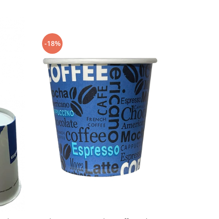
-18%
-13%