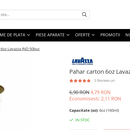
EME DE PLATA
PIESE APARATE
OFERTE
PROMOTII
N
 6oz Lavazza JND 50buc
Pahar carton 6oz Lava
3 Review-uri
6,90 RON
4,79 RON
Economisesti:
2,11
RON
Capacitate (oz):
6oz (160ml)
IN STOC