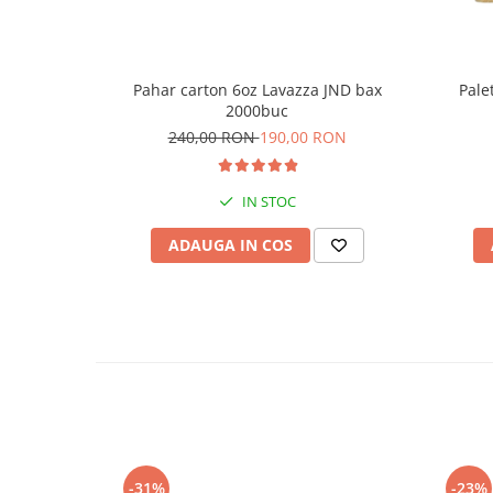
Pale
Pahar carton 6oz Lavazza JND bax
2000buc
240,00 RON
190,00 RON
IN STOC
ADAUGA IN COS
-31%
-23%