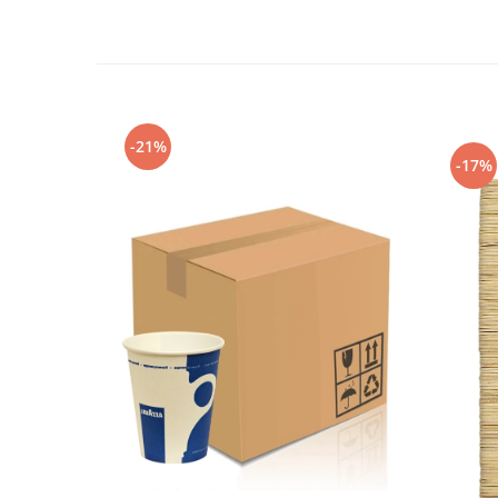
-21%
-17%