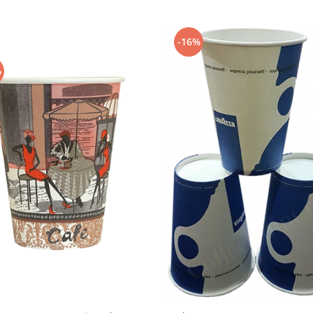
-16%
%