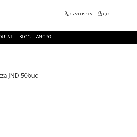
0753319318
0,00
OUTATI
BLOG
ANGRO
zza JND 50buc