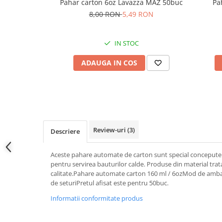
Pahar carton 6oz Lavazza MAZ 50buc
Pa
8,00 RON
5,49 RON
IN STOC
ADAUGA IN COS
Review-uri
(3)
Descriere
Aceste pahare automate de carton sunt special concepute 
pentru servirea bauturilor calde. Produse din material tratat
calitate.Pahare automate carton 160 ml / 6ozMod de ambala
de seturiPretul afisat este pentru 50buc.
Informatii conformitate produs