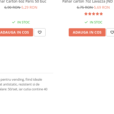
har Carton 6oz Paris 50 buc
Pahar carton 7oz Lavazza JND
6,90 RON
5,29 RON
6,75 RON
5,69 RON
IN STOC
IN STOC
ADAUGA IN COS
ADAUGA IN COS
pentru vending, fiind ideale
 antistatic, rezistent si de
re: 50/set, iar cutia contine 40