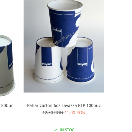
-13%
Pahar ca
D 50buc
Pahar carton 6oz Lavazza RLP 100buc
12,50 RON
11,00 RON
IN STOC