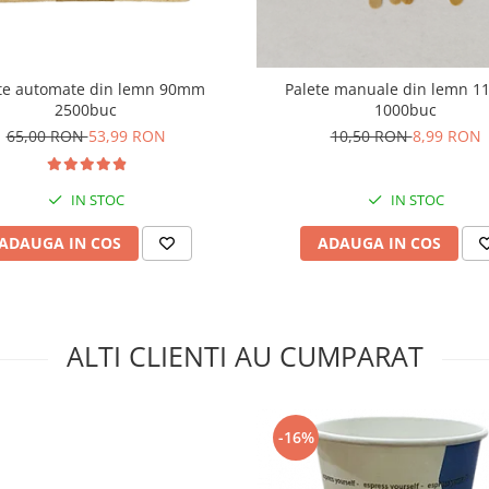
te automate din lemn 90mm
Palete manuale din lemn 
2500buc
1000buc
65,00 RON
53,99 RON
10,50 RON
8,99 RON
IN STOC
IN STOC
ADAUGA IN COS
ADAUGA IN COS
ALTI CLIENTI AU CUMPARAT
-16%