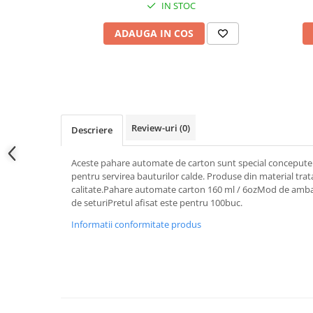
IN STOC
ADAUGA IN COS
Review-uri
(0)
Descriere
Aceste pahare automate de carton sunt special concepute 
pentru servirea bauturilor calde. Produse din material tratat
calitate.Pahare automate carton 160 ml / 6ozMod de ambala
de seturiPretul afisat este pentru 100buc.
Informatii conformitate produs