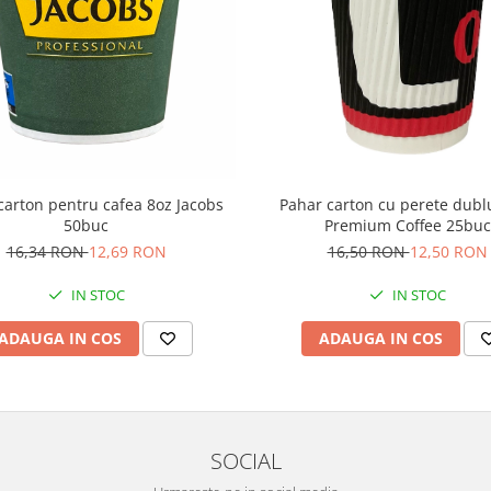
carton pentru cafea 8oz Jacobs
Pahar carton cu perete dubl
50buc
Premium Coffee 25buc
16,34 RON
12,69 RON
16,50 RON
12,50 RON
IN STOC
IN STOC
ADAUGA IN COS
ADAUGA IN COS
SOCIAL