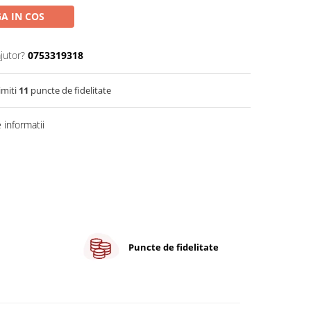
A IN COS
jutor?
0753319318
imiti
11
puncte de fidelitate
informatii
Puncte de fidelitate