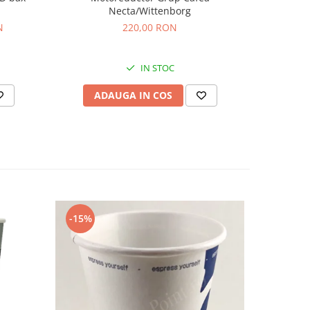
Necta/Wittenborg
220,00 RON
N
17
IN STOC
ADAUGA IN COS
AD
-15%