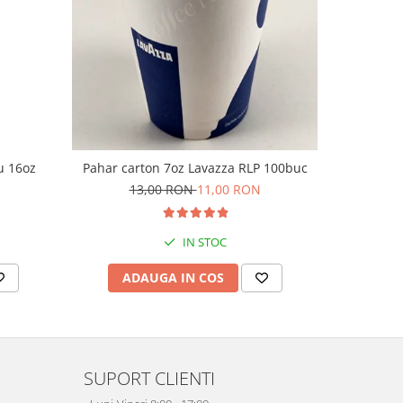
-10%
u 16oz
Pahar carton 7oz Lavazza RLP 100buc
Pahar car
13,00 RON
11,00 RON
1
IN STOC
ADAUGA IN COS
AD
SUPORT CLIENTI