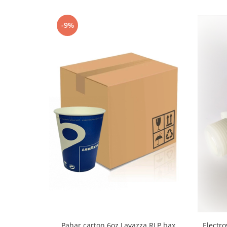
-9%
Electro
Pahar carton 6oz Lavazza RLP bax