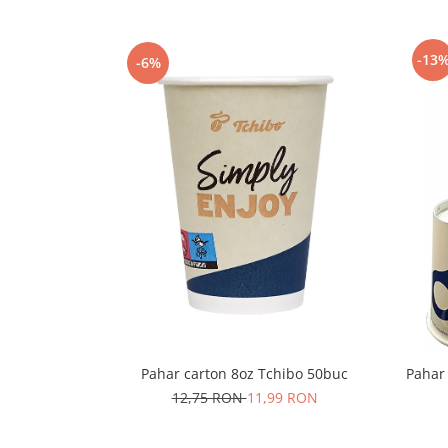
Capsule de Cafea
Cafea macinata
-13
-6%
Pahar carton 8oz Tchibo 50buc
Pahar
12,75 RON
11,99 RON