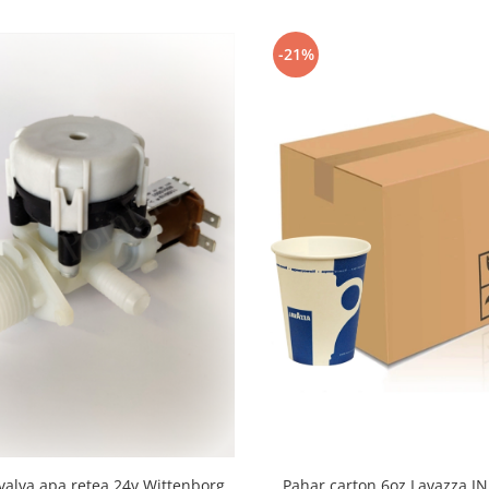
-21%
valva apa retea 24v Wittenborg
Pahar carton 6oz Lavazza J