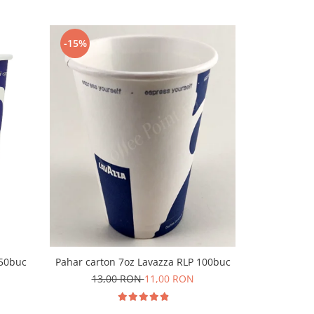
-15%
-16%
P50buc
Pahar carton 7oz Lavazza RLP 100buc
Pahar carto
13,00 RON
11,00 RON
6,