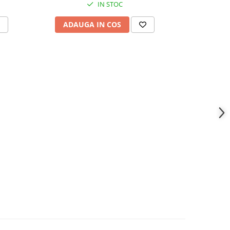
IN STOC
ADAUGA IN COS
ADAU