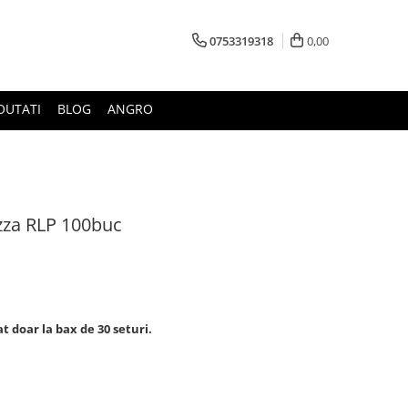
0753319318
0,00
OUTATI
BLOG
ANGRO
zza RLP 100buc
t doar la bax de 30 seturi.