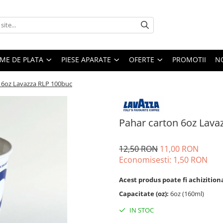
EME DE PLATA
PIESE APARATE
OFERTE
PROMOTII
N
 6oz Lavazza RLP 100buc
Pahar carton 6oz Lava
12,50 RON
11,00 RON
Economisesti:
1,50
RON
Acest produs poate fi achizitiona
Capacitate (oz):
6oz (160ml)
IN STOC