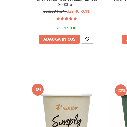
3000buc
360,00 RON
329,40 RON
IN STOC
ADAUGA IN COS
-6%
-22%