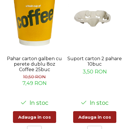
Suport carton 2 pahare
Pahar carton galben cu
10buc
perete dublu 8oz
Coffee 25buc
3,50 RON
10,50 RON
7,49 RON
In stoc
In stoc
Adauga in cos
Adauga in cos