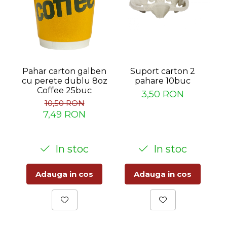
-
Pahar carton galben
Suport carton 2
cu perete dublu 8oz
pahare 10buc
Coffee 25buc
3,50 RON
10,50 RON
7,49 RON
In stoc
In stoc
Adauga in cos
Adauga in cos