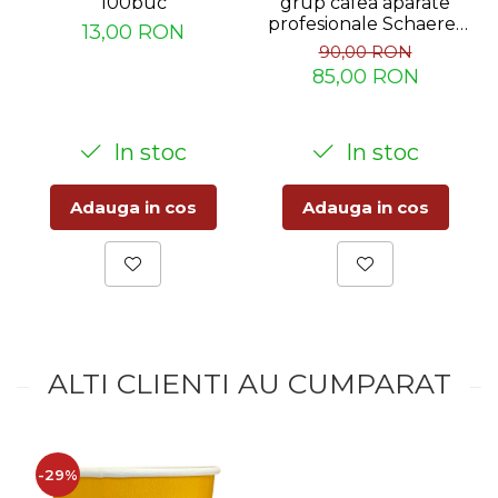
100buc
grup cafea aparate
profesionale Schaerer
13,00 RON
WMF 100x1.2g
90,00 RON
85,00 RON
In stoc
In stoc
Adauga in cos
Adauga in cos
ALTI CLIENTI AU CUMPARAT
-29%