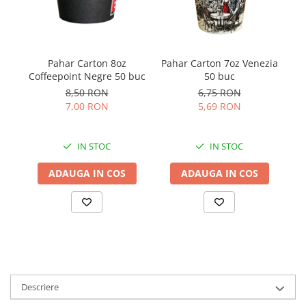
Pa
Pahar Carton 8oz
Pahar Carton 7oz Venezia
Coffeepoint Negre 50 buc
50 buc
8,50 RON
6,75 RON
7,00 RON
5,69 RON
IN STOC
IN STOC
ADAUGA IN COS
ADAUGA IN COS
Descriere