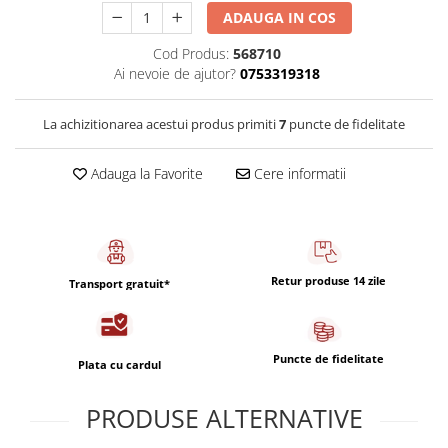
Capsule de Cafea
ADAUGA IN COS
Cafea macinata
Cod Produs:
568710
Ai nevoie de ajutor?
0753319318
La achizitionarea acestui produs primiti
7
puncte de fidelitate
Adauga la Favorite
Cere informatii
Retur produse 14 zile
Transport gratuit*
Puncte de fidelitate
Plata cu cardul
PRODUSE ALTERNATIVE