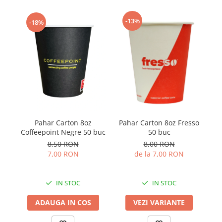
-13%
-18%
Pahar Carton 8oz
Pahar Carton 8oz Fresso
P
Coffeepoint Negre 50 buc
50 buc
8,50 RON
8,00 RON
7,00 RON
de la 7,00 RON
IN STOC
IN STOC
ADAUGA IN COS
VEZI VARIANTE