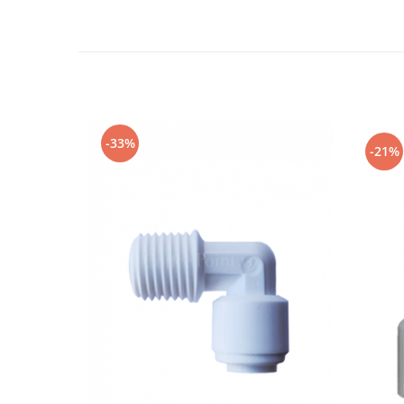
-33%
-21%