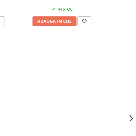
36,
IN STOC
ADAU
ADAUGA IN COS