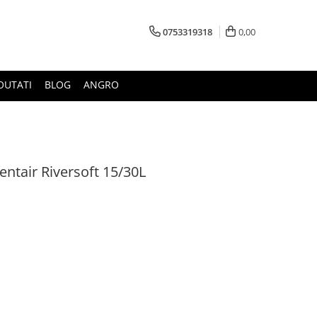
0753319318
0,00
OUTATI
BLOG
ANGRO
Pentair Riversoft 15/30L