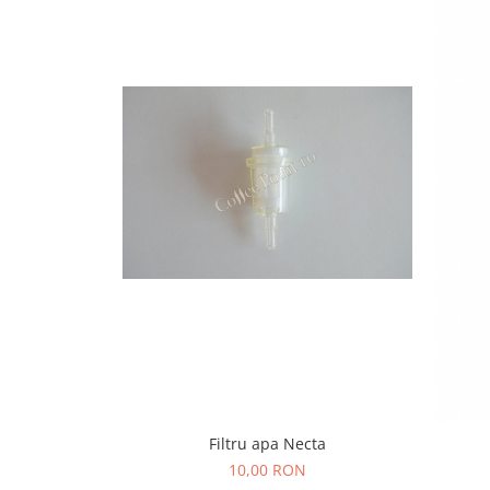
Capsule de Cafea
Cafea macinata
Filtru apa Necta
10,00 RON