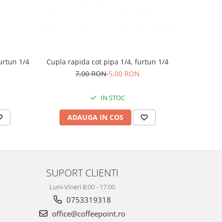
urtun 1/4
Cupla rapida cot pipa 1/4, furtun 1/4
7,00 RON
5,00 RON
IN STOC
ADAUGA IN COS
AD
SUPORT CLIENTI
Luni-Vineri 8:00 - 17:00
0753319318
office@coffeepoint.ro