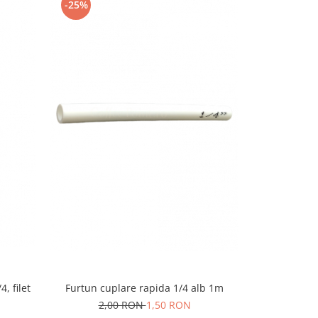
-31%
-25%
, filet
Robinet cup
Furtun cuplare rapida 1/4 alb 1m
2,00 RON
1,50 RON