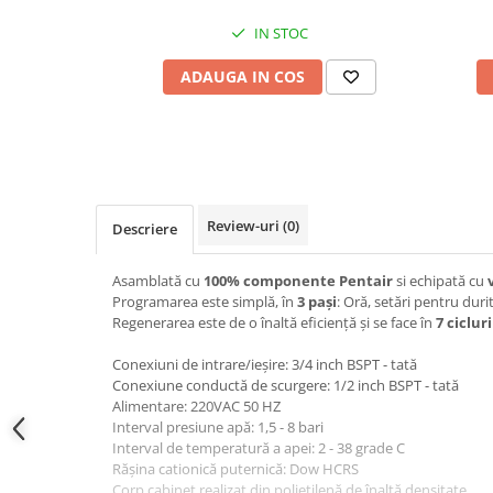
IN STOC
ADAUGA IN COS
Review-uri
(0)
Descriere
Asamblată cu
100% componente Pentair
si echipată cu
Programarea este simplă, în
3 pași
: Oră, setări pentru durit
Regenerarea este de o înaltă eficiență și se face în
7 cicluri
Conexiuni de intrare/ieșire: 3/4 inch BSPT - tată
Conexiune conductă de scurgere: 1/2 inch BSPT - tată
Alimentare: 220VAC 50 HZ
Interval presiune apă: 1,5 - 8 bari
Interval de temperatură a apei: 2 - 38 grade C
Rășina cationică puternică: Dow HCRS
Corp cabinet realizat din polietilenă de înaltă densitate