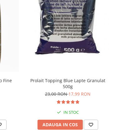
-5%
Prolait Topping Blue Lapte Granulat
o Fine
Risto
500g
2
23,00 RON
17,99 RON
IN STOC
ADAUGA IN COS
AD