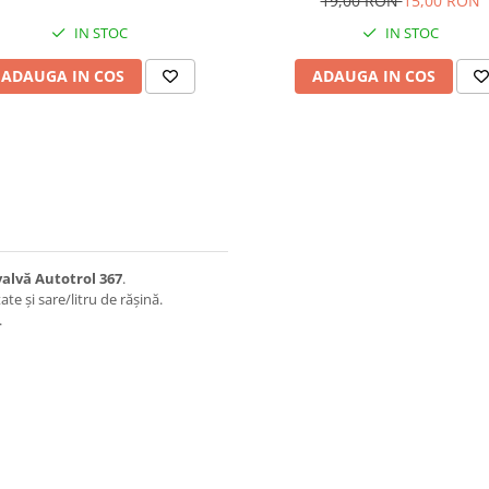
19,00 RON
15,00 RON
IN STOC
IN STOC
ADAUGA IN COS
ADAUGA IN COS
valvă Autotrol 367
.
ate și sare/litru de rășină.
.