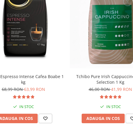
e 120 g/L de rasina
ntru HoReCa (bucătării/baruri)
Espresso Intense Cafea Boabe 1
Tchibo Pure Irish Cappuccin
kg
Selection 1 Kg
68,99 RON
63,99 RON
46,00 RON
41,99 RON
IN STOC
IN STOC
ADAUGA IN COS
ADAUGA IN COS