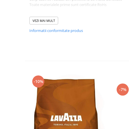
Toate materialele prime sunt certificate RoHs
Specificații tehnice:
VEZI MAI MULT
Litri de rasina (L)
15
30
Informatii conformitate produs
Debit nominal m
³/h
0,64
1
Debit maxim m
³/h
0,96
1,5
Consum de
1,92
3
sare/regenerare (kg)
Consum de
117
123
apa/regenerare (L)
-10%
Compartiment sare (Kg)
50
50
-7%
Latime (cm)
31
31
Adancime (cm)
43,5
43,5
Inaltime (cm)
113,5
113,5
Greutate (Kg)
16
27