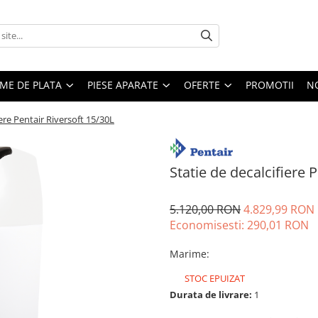
EME DE PLATA
PIESE APARATE
OFERTE
PROMOTII
N
iere Pentair Riversoft 15/30L
Statie de decalcifiere 
5.120,00 RON
4.829,99 RON
Economisesti:
290,01
RON
Marime
:
STOC EPUIZAT
Durata de livrare:
1