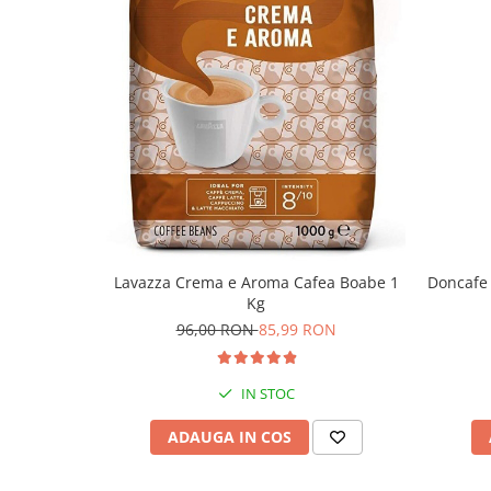
Notă: Toate calculele se bazează pe setarea dozei de sare d
Recomandată atât pentru ansambluri rezidențiale cât și pe
Doncafe 
Lavazza Crema e Aroma Cafea Boabe 1
Kg
96,00 RON
85,99 RON
IN STOC
ADAUGA IN COS