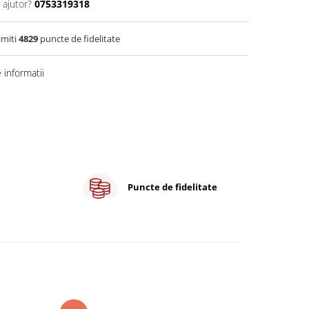
 ajutor?
0753319318
imiti
4829
puncte de fidelitate
informatii
Puncte de fidelitate