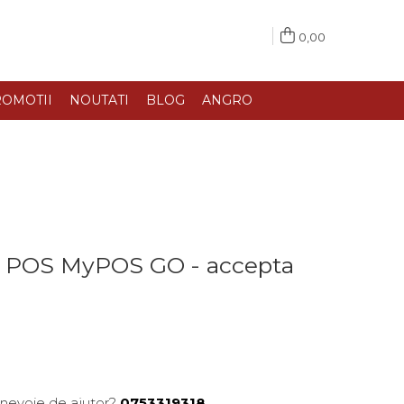
0,00
OMOTII
NOUTATI
BLOG
ANGRO
il POS MyPOS GO - accepta
 nevoie de ajutor?
0753319318