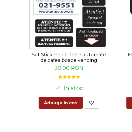
Pachetul MyPOS GO conține:
Terminalul de plată MyPOS GO portabil cu afișaj 
Card business VISA
Cablu de alimentare și adaptor de priză
Mai multe detalii aici:
https://www.coffeepoi
Set Stickere etichete automate
E
de cafea boabe vending
30,00 RON
In stoc
Adauga in cos