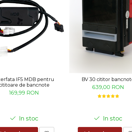
terfata IF5 MDB pentru
BV 30 cititor bancnot
cititoare de bancnote
639,00 RON
169,99 RON
In stoc
In stoc