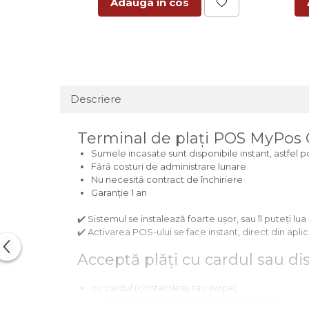
Adauga in cos
Descriere
Terminal de plați POS MyPos G
Sumele incasate sunt disponibile instant, astfel pot
Fără costuri de administrare lunare
Nu necesită contract de închiriere
Garanție 1 an
✔️ Sistemul se instalează foarte ușor, sau îl puteți lua
✔️ Activarea POS-ului se face instant, direct din apl
Acceptă plăți cu cardul sau di
cu cardul (contactless sau swipe)
cu telefonul mobil prin NFC (smartphone)