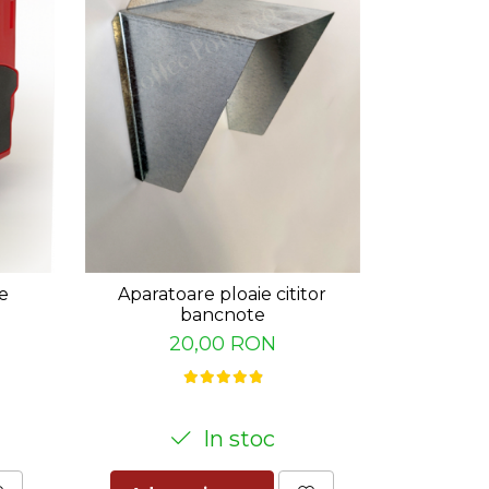
-17%
e
Aparatoare ploaie cititor
Rama 
bancnote
30,00
20,00 RON
In stoc