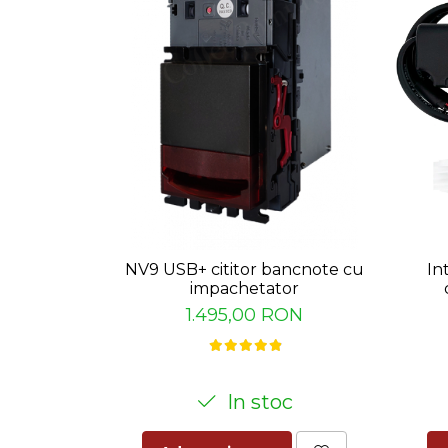
Capsule de Cafea
Cafea macinata
NV9 USB+ cititor bancnote cu
In
impachetator
1.495,00 RON
In stoc