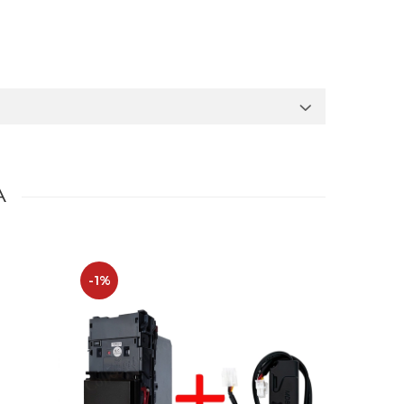
A
-1%