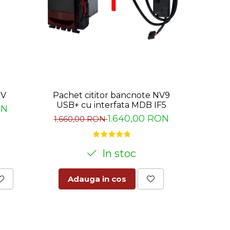
-4%
0V
Pachet cititor bancnote NV9
Motored
USB+ cu interfata MDB IF5
ON
115
1.640,00 RON
1.660,00 RON
In stoc
Adauga in cos
Ad