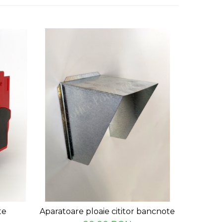
-17%
te
Aparatoare ploaie cititor bancnote
Ram