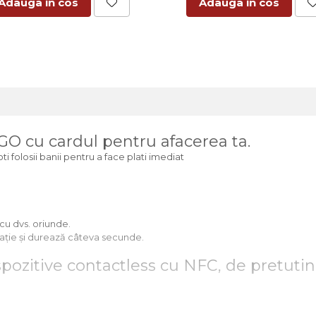
Adauga in cos
Adauga in cos
O cu cardul pentru afacerea ta.
i folosii banii pentru a face plati imediat
 cu dvs. oriunde.
icație și durează câteva secunde.
spozitive contactless cu NFC, de pretutin