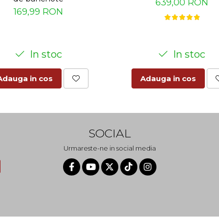
639,00 RON
169,99 RON
In stoc
In stoc
Adauga in cos
Adauga in cos
SOCIAL
Urmareste-ne in social media