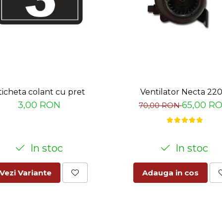
color
nt.ro/terminale-pos-mypos
ticheta colant cu pret
Ventilator Necta 22
3,00 RON
65,00 R
70,00 RON
In stoc
In stoc
Vezi Variante
Adauga in cos