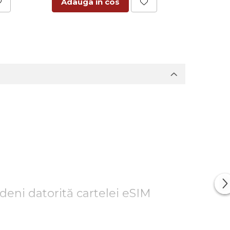
Adauga in cos
Adaug
deni datorită cartelei eSIM