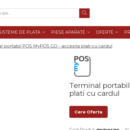
SISTEME DE PLATA
PIESE APARATE
OFERTE
PR
l portabil POS MyPOS GO - accepta plati cu cardul
Terminal portab
plati cu cardul
Cere Oferta
Cod Produs:
myposgo
Ai