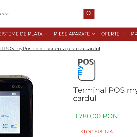
SISTEME DE PLATA
PIESE APARATE
OFERTE
PR
l POS myPos mini - accepta plati cu cardul
Terminal POS myP
cardul
1.780,00 RON
STOC EPUIZAT