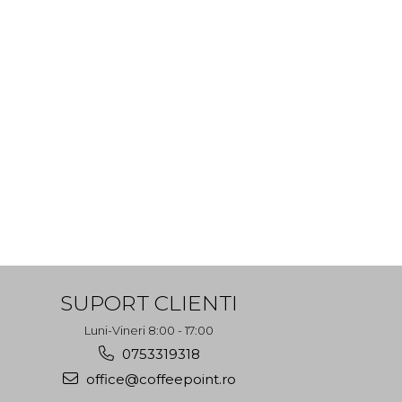
SUPORT CLIENTI
Luni-Vineri 8:00 - 17:00
0753319318
office@coffeepoint.ro