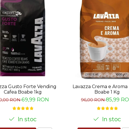
uit
ranzacție
:
ratul vending
zza Gusto Forte Vending
Lavazza Crema e Aroma 
feepoint.ro/terminale-pos-mypos
Cafea Boabe 1kg
Boabe 1 Kg
69,99 RON
85,99 R
0,00 RON
96,00 RON
In stoc
In stoc