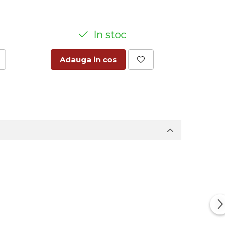
In stoc
Adauga in cos
Adaug