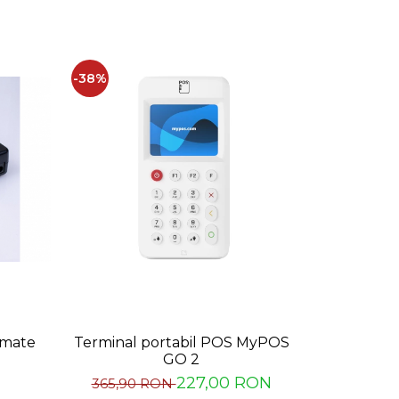
-38%
omate
Terminal portabil POS MyPOS
NV9 USB+ 
GO 2
i
227,00 RON
1
365,90 RON