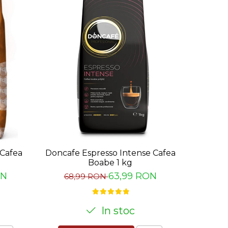
-9%
Cafea
Doncafe Espresso Intense Cafea
Tchibo Pu
Boabe 1 kg
ON
63,99 RON
68,99 RON
46
In stoc