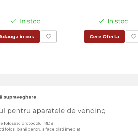
In stoc
In stoc
Adauga in cos
Cere Oferta
ită supraveghere
ul pentru aparatele de vending
re folosesc protocolul MDB
i folosii banii pentru a face plati imediat