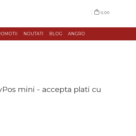
0,00
OMOTII
NOUTATI
BLOG
ANGRO
os mini - accepta plati cu