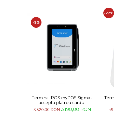
Capsule de Cafea
Cafea macinata
-22%
-9%
Terminal POS myPOS Sigma -
Term
accepta plati cu cardul
3.190,00 RON
3.520,00 RON
49