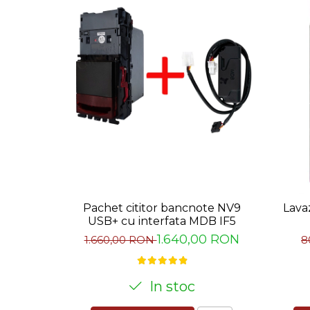
- Cont de comerciant pe platforma myPOS grat
- Card business VISA și cont cu IBAN gratuit
- Asistența telefonica L-V între 8-17 gratuită
- Comision de doar
1.45%
sau minim
0.10 lei/t
Pachetul myPOS mini conține
Terminalul de plată POS cu afișaj color
Suportul de prindere al dispozitivului pentru apa
Card business VISA
Cablu de alimentare și adaptor de priză
Cabluri de conexiune MDB
Controller MDB
Pachet cititor bancnote NV9
Lava
Mai multe detalii aici:
https://www.cof
USB+ cu interfata MDB IF5
1.640,00 RON
1.660,00 RON
8
In stoc