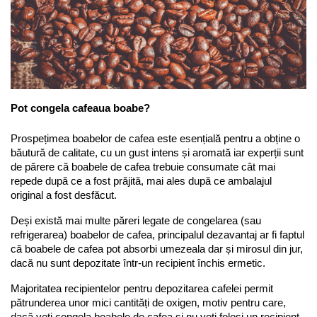
Pot congela cafeaua boabe?
Prospețimea boabelor de cafea este esențială pentru a obține o 
băutură de calitate, cu un gust intens și aromată iar experții sunt 
de părere că boabele de cafea trebuie consumate cât mai 
repede după ce a fost prăjită, mai ales după ce ambalajul 
original a fost desfăcut.
Deși există mai multe păreri legate de congelarea (sau 
refrigerarea) boabelor de cafea, principalul dezavantaj ar fi faptul 
că boabele de cafea pot absorbi umezeala dar și mirosul din jur, 
dacă nu sunt depozitate într-un recipient închis ermetic.
Majoritatea recipientelor pentru depozitarea cafelei permit 
pătrunderea unor mici cantități de oxigen, motiv pentru care, 
dacă veți congela boabele de cafea și nu veți folosi un recipient 