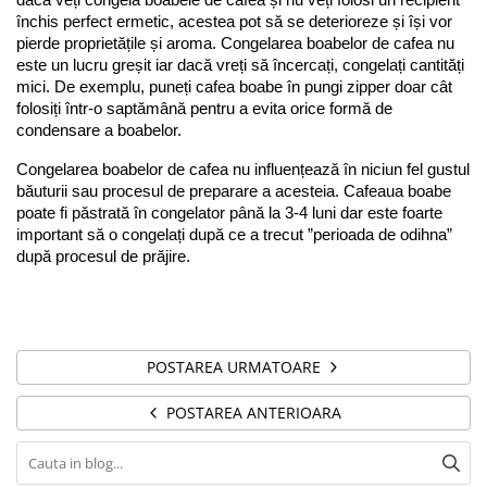
închis perfect ermetic, acestea pot să se deterioreze și își vor 
pierde proprietățile și aroma.
 Congelarea boabelor de cafea nu 
este un lucru greșit iar dacă vreți să încercați, congelați cantități 
mici. De exemplu, puneți cafea boabe în pungi zipper doar cât 
folosiți într-o saptămână pentru a evita orice formă de 
condensare a boabelor.
Congelarea boabelor de cafea nu influențează în niciun fel gustul 
băuturii sau procesul de preparare a acesteia. Cafeaua boabe 
poate fi păstrată în congelator până la 3-4 luni dar este foarte 
important să o congelați după ce a trecut ”perioada de odihna” 
după procesul de prăjire.
POSTAREA URMATOARE
POSTAREA ANTERIOARA