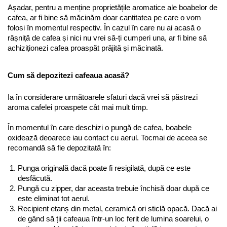
Așadar, pentru a menține proprietățile aromatice ale boabelor de 
cafea, ar fi bine să măcinăm doar cantitatea pe care o vom 
folosi în momentul respectiv. În cazul în care nu ai acasă o 
râșniță de cafea și nici nu vrei să-ți cumperi una, ar fi bine să 
achiziționezi cafea proaspăt prăjită și măcinată.
Cum să depozitezi cafeaua acasă?
Ia în considerare următoarele sfaturi dacă vrei să păstrezi 
aroma cafelei proaspete cât mai mult timp.
În momentul în care deschizi o pungă de cafea, boabele 
oxidează deoarece iau contact cu aerul. Tocmai de aceea se 
recomandă să fie depozitată în:
Punga originală dacă poate fi resigilată, după ce este 
desfăcută.
Pungă cu zipper, dar aceasta trebuie închisă doar după ce 
este eliminat tot aerul.
Recipient etanș din metal, ceramică ori sticlă opacă. Dacă ai 
de gând să ții cafeaua într-un loc ferit de lumina soarelui, o 