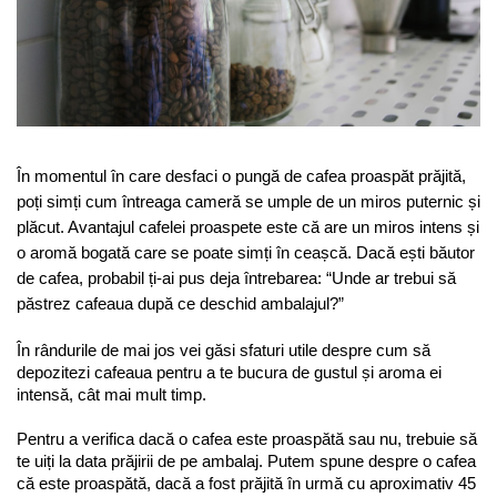
Sistem de pahare
Cafea boabe Davidoff
Cafea boabe Vergnano
Sistem de zahar si paleta
Cafea boabe Segafredo
Tastaturi si butoane
Cafea boabe Julius Meinl
Cafea boabe 1kg
Cafea boabe verde
Alte branduri cafea
În momentul în care desfaci o pungă de cafea proaspăt prăjită, 
poți simți cum întreaga cameră se umple de un miros puternic și 
Cafea de specialitate
plăcut. Avantajul cafelei proaspete este că are un miros intens și 
Cafea proaspat prajita
o aromă bogată care se poate simți în ceașcă. Dacă ești băutor 
Cafea Etiopia
de cafea, probabil ți-ai pus deja întrebarea: “Unde ar trebui să 
Cafea Columbia
păstrez cafeaua după ce deschid ambalajul?”
Cafea Brazilia
În rândurile de mai jos vei găsi sfaturi utile despre cum să 
Cafea Guatemala
depozitezi cafeaua pentru a te bucura de gustul și aroma ei 
Cafea Costa Rica
intensă, cât mai mult timp.
Cafea Rwanda
Pentru a verifica dacă o cafea este proaspătă sau nu, trebuie să 
Cafea Decofeinizata
te uiți la data prăjirii de pe ambalaj. Putem spune despre o cafea 
Cafea Instant
că este proaspătă, dacă a fost prăjită în urmă cu aproximativ 45 