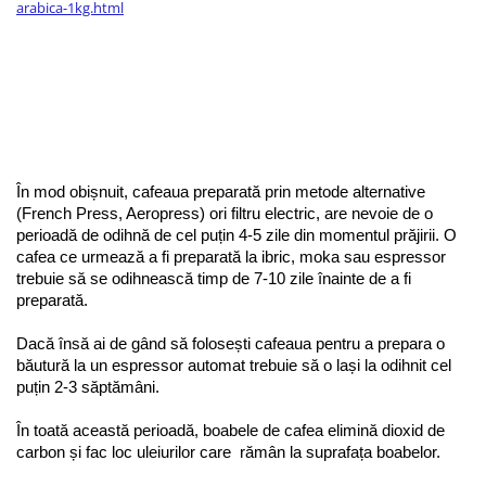
arabica-1kg.html
În mod obișnuit, cafeaua preparată prin metode alternative 
(French Press, Aeropress) ori filtru electric, are nevoie de o 
perioadă de odihnă de cel puțin 4-5 zile din momentul prăjirii. O 
cafea ce urmează a fi preparată la ibric, moka sau espressor 
trebuie să se odihnească timp de 7-10 zile înainte de a fi 
preparată. 
Dacă însă ai de gând să folosești cafeaua pentru a prepara o 
băutură la un espressor automat trebuie să o lași la odihnit cel 
puțin 2-3 săptămâni. 
În toată această perioadă, boabele de cafea elimină dioxid de 
carbon și fac loc uleiurilor care  rămân la suprafața boabelor.