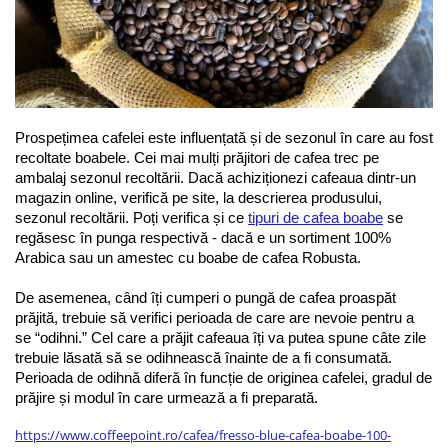
Prospețimea cafelei este influențată și de sezonul în care au fost 
recoltate boabele. Cei mai mulți prăjitori de cafea trec pe 
ambalaj sezonul recoltării. Dacă achiziționezi cafeaua dintr-un 
magazin online, verifică pe site, la descrierea produsului, 
sezonul recoltării. Poți verifica și ce 
tipuri de cafea boabe
 se 
regăsesc în punga respectivă - dacă e un sortiment 100% 
Arabica sau un amestec cu boabe de cafea Robusta.
De asemenea, când îți cumperi o pungă de cafea proaspăt 
prăjită, trebuie să verifici perioada de care are nevoie pentru a 
se “odihni.” Cel care a prăjit cafeaua îți va putea spune câte zile 
trebuie lăsată să se odihnească înainte de a fi consumată. 
Perioada de odihnă diferă în funcție de originea cafelei, gradul de 
prăjire și modul în care urmează a fi preparată.
https://www.coffeepoint.ro/cafea/fresso-blue-cafea-boabe-100-