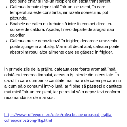
poți pune chiar și într-un recipient din sticlă transparent. 
Cafeaua trebuie depozitată într-un loc uscat, în care 
temperatura este constantă, iar razele soarelui nu pot 
pătrunde.
Boabele de cafea nu trebuie să intre în contact direct cu 
sursele de căldură. Așadar, ține-o departe de aragaz sau 
calorifer.
Cafeaua nu se depozitează în frigider, deoarece umezeala 
poate ajunge în ambalaj. Mai mult decât atât, cafeaua poate 
absorbi mirosul altor alimente care se găsesc în frigider.
În primele zile de la prăjire, cafeaua este foarte aromată însă, 
odată cu trecerea timpului, aceasta își pierde din intensitate. În 
cazul în care cumperi o cantitate mai mare de cafea pe care nu 
ai cum să o consumi într-o lună, ar fi bine să păstrezi o cantitate 
mai mică într-un recipient, iar pe restul să o depozitezi conform 
recomandărilor de mai sus.
https://www.coffeepoint.ro/cafea/cafea-boabe-proaspat-prajita-
coffeepoint-strong-1kg.html