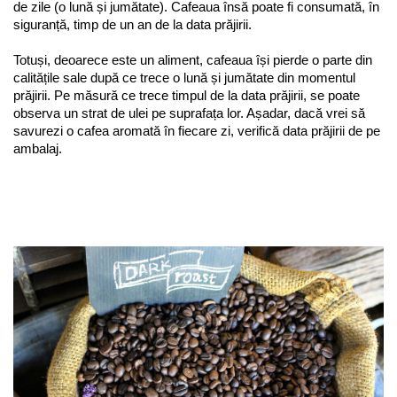
Capsule de Cafea
de zile (o lună și jumătate). Cafeaua însă poate fi consumată, în 
siguranță, timp de un an de la data prăjirii. 
Cafea macinata
Totuși, deoarece este un aliment, cafeaua își pierde o parte din 
calitățile sale după ce trece o lună și jumătate din momentul 
prăjirii. Pe măsură ce trece timpul de la data prăjirii, se poate 
observa un strat de ulei pe suprafața lor. Așadar, dacă vrei să 
savurezi o cafea aromată în fiecare zi, verifică data prăjirii de pe 
ambalaj.