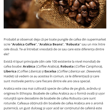
Sistem de pahare
Cafea boabe Davidoff
Cafea boabe Vergnano
Sistem de zahar si paleta
Cafea boabe Segafredo
Tastaturi si butoane
Cafea boabe Julius Meinl
Cafea boabe 1kg
Cafea boabe verde
Alte branduri cafea
Probabil ai observat deja că pe toate pungile de cafea din supermarket
scrie “
Arabica Coffee
”, “
Arabica Beans
”, "
Robusta
" sau un mix între
Cafea de specialitate
cele două. Te-ai întrebat vreodată de ce sau care este diferența dintre
Cafea proaspat prajita
ele?
Cafea Etiopia
Există 4 tipuri principale (din cele 100 existente la nivel mondial) de
Cafea Columbia
cafea boabe:
Arabica
(
Coffee Arabica
),
Robusta
(
Coffee Caniphora
),
Liberica
(C
offee Liberica
) și
Excelsa
(
Coffee Liberica var. Dewevrei
).
Cafea Brazilia
Haideți să vedem ce au acestea în comun, ce le diferențiază și care
Cafea Guatemala
sunt motivele pentru care fiecare dintre ele are ceva special.
Cafea Costa Rica
Arabica este cea mai cultivată specie de cafea de pe glob, avându-și
Cafea Rwanda
originea în Ethiopia. Boabele de cafea Arabica au o formă ovală și ușor
Cafea Decofeinizata
rotunjită spre deosebire de boabele de cafea Robusta care sunt
rotunde. Cafeaua obținută din boabele de cafea Arabica are o aromă
Cafea Instant
puternică, un gust dulceag și ușor acid iar conținutul de cafeină este