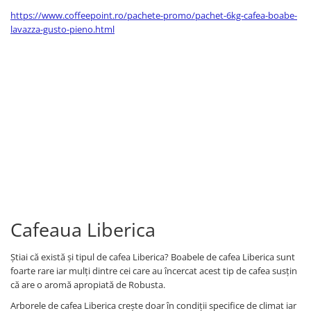
https://www.coffeepoint.ro/pachete-promo/pachet-6kg-cafea-boabe-
lavazza-gusto-pieno.html
Cafeaua Liberica
Știai că există și tipul de cafea Liberica? Boabele de cafea Liberica sunt
foarte rare iar mulți dintre cei care au încercat acest tip de cafea susțin
că are o aromă apropiată de Robusta.
Arborele de cafea Liberica crește doar în condiții specifice de climat iar