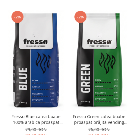
-2%
-2%
Fresso Blue cafea boabe
Fresso Green cafea boabe
100% arabica proaspăt
proaspăt prăjită vending
prăjită vending 1kg
1kg
79,00 RON
76,00 RON