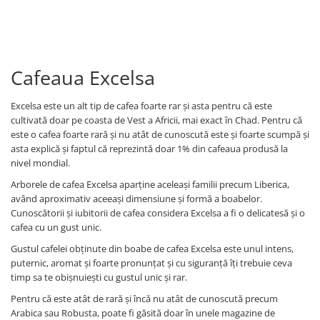
Cafeaua Excelsa
Excelsa este un alt tip de cafea foarte rar și asta pentru că este
cultivată doar pe coasta de Vest a Africii, mai exact în Chad. Pentru că
este o cafea foarte rară și nu atât de cunoscută este și foarte scumpă și
asta explică și faptul că reprezintă doar 1% din cafeaua produsă la
nivel mondial.
Arborele de cafea Excelsa aparține aceleași familii precum Liberica,
având aproximativ aceeași dimensiune și formă a boabelor.
Cunoscătorii și iubitorii de cafea considera Excelsa a fi o delicatesă și o
cafea cu un gust unic.
Gustul cafelei obținute din boabe de cafea Excelsa este unul intens,
puternic, aromat și foarte pronunțat și cu siguranță îți trebuie ceva
timp sa te obișnuiești cu gustul unic și rar.
Pentru că este atât de rară și încă nu atât de cunoscută precum
Arabica sau Robusta, poate fi găsită doar în unele magazine de