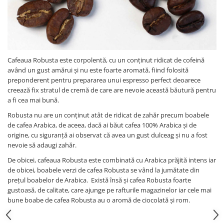
Cafeaua Robusta este corpolentă, cu un conținut ridicat de cofeină
având un gust amărui și nu este foarte aromată, fiind folosită
preponderent pentru prepararea unui espresso perfect deoarece
creează fix stratul de cremă de care are nevoie această băutură pentru
a fi cea mai bună.
Robusta nu are un conținut atât de ridicat de zahăr precum boabele
de cafea Arabica, de aceea, dacă ai băut cafea 100% Arabica și de
origine, cu siguranță ai observat că avea un gust dulceag și nu a fost
nevoie să adaugi zahăr.
De obicei, cafeaua Robusta este combinată cu Arabica prăjită intens iar
de obicei, boabele verzi de cafea Robusta se vând la jumătate din
prețul boabelor de Arabica. Există însă și cafea Robusta foarte
gustoasă, de calitate, care ajunge pe rafturile magazinelor iar cele mai
bune boabe de cafea Robusta au o aromă de ciocolată și rom.