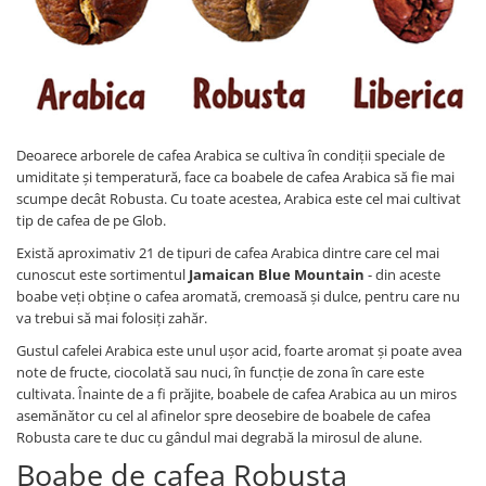
Deoarece arborele de cafea Arabica se cultiva în condiții speciale de
umiditate și temperatură, face ca boabele de cafea Arabica să fie mai
scumpe decât Robusta. Cu toate acestea, Arabica este cel mai cultivat
tip de cafea de pe Glob.
Există aproximativ 21 de tipuri de cafea Arabica dintre care cel mai
cunoscut este sortimentul
Jamaican Blue Mountain
- din aceste
boabe veți obține o cafea aromată, cremoasă și dulce, pentru care nu
va trebui să mai folosiți zahăr.
Gustul cafelei Arabica este unul ușor acid, foarte aromat și poate avea
note de fructe, ciocolată sau nuci, în funcție de zona în care este
cultivata. Înainte de a fi prăjite, boabele de cafea Arabica au un miros
asemănător cu cel al afinelor spre deosebire de boabele de cafea
Robusta care te duc cu gândul mai degrabă la mirosul de alune.
Boabe de cafea Robusta