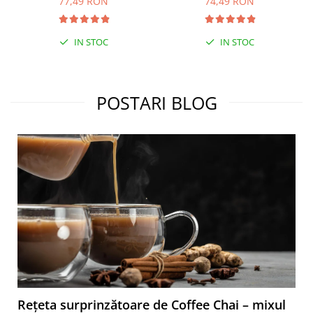
77,49 RON
74,49 RON
IN STOC
IN STOC
POSTARI BLOG
Rețeta surprinzătoare de Coffee Chai – mixul