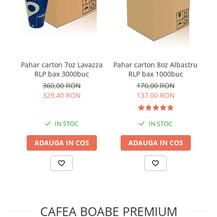
Pahar carton 7oz Lavazza
Pahar carton 8oz Albastru
L
RLP bax 3000buc
RLP bax 1000buc
360,00 RON
170,00 RON
329,40 RON
137,00 RON
IN STOC
IN STOC
ADAUGA IN COS
ADAUGA IN COS
CAFEA BOABE PREMIUM