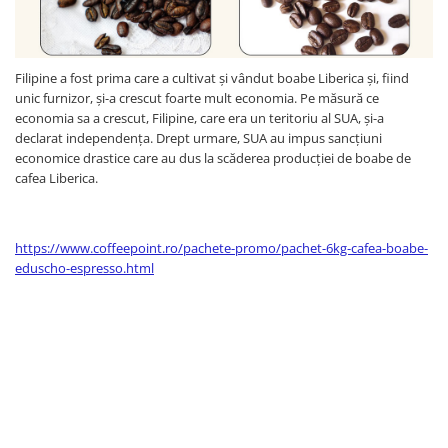
Filipine a fost prima care a cultivat și vândut boabe Liberica și, fiind
unic furnizor, și-a crescut foarte mult economia. Pe măsură ce
economia sa a crescut, Filipine, care era un teritoriu al SUA, și-a
declarat independența. Drept urmare, SUA au impus sancțiuni
economice drastice care au dus la scăderea producției de boabe de
cafea Liberica.
https://www.coffeepoint.ro/pachete-promo/pachet-6kg-cafea-boabe-
eduscho-espresso.html