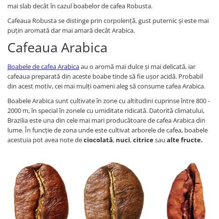
Capsule de Cafea
mai slab decât în cazul boabelor de cafea Robusta.
Cafea macinata
Cafeaua Robusta se distinge prin corpolență, gust puternic și este mai
puțin aromată dar mai amară decât Arabica.
Cafeaua Arabica
Boabele de cafea Arabica
au o aromă mai dulce și mai delicată, iar
cafeaua preparată din aceste boabe tinde să fie ușor acidă. Probabil
din acest motiv, cei mai mulți oameni aleg să consume cafea Arabica.
Boabele Arabica sunt cultivate în zone cu altitudini cuprinse între 800 -
2000 m, în special în zonele cu umiditate ridicată. Datorită climatului,
Brazilia este una din cele mai mari producătoare de cafea Arabica din
lume. În funcție de zona unde este cultivat arborele de cafea, boabele
acestuia pot avea note de
ciocolată
,
nuci
,
citrice
sau
alte fructe.