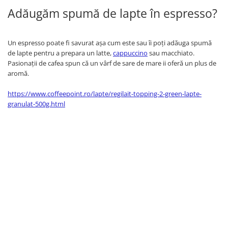
Adăugăm spumă de lapte în espresso?
Un espresso poate fi savurat așa cum este sau îi poți adăuga spumă
de lapte pentru a prepara un latte,
cappuccino
sau macchiato.
Pasionații de cafea spun că un vârf de sare de mare ii oferă un plus de
aromă.
https://www.coffeepoint.ro/lapte/regilait-topping-2-green-lapte-
granulat-500g.html