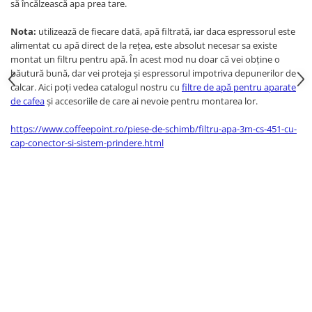
să încălzească apa prea tare.
Nota:
utilizează de fiecare dată, apă filtrată, iar daca espressorul este
alimentat cu apă direct de la rețea, este absolut necesar sa existe
montat un filtru pentru apă. În acest mod nu doar că vei obține o
băutură bună, dar vei proteja și espressorul impotriva depunerilor de
calcar. Aici poți vedea catalogul nostru cu
filtre de apă pentru aparate
de cafea
și accesoriile de care ai nevoie pentru montarea lor.
https://www.coffeepoint.ro/piese-de-schimb/filtru-apa-3m-cs-451-cu-
cap-conector-si-sistem-prindere.html