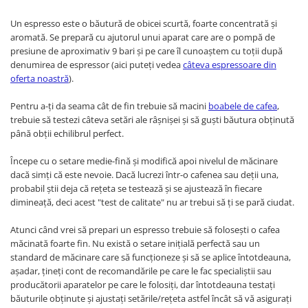
Un espresso este o băutură de obicei scurtă, foarte concentrată și
aromată. Se prepară cu ajutorul unui aparat care are o pompă de
presiune de aproximativ 9 bari și pe care îl cunoaștem cu toții după
denumirea de espressor (aici puteți vedea
câteva espressoare din
oferta noastră
).
Pentru a-ți da seama cât de fin trebuie să macini
boabele de cafea
,
trebuie să testezi câteva setări ale râșnișei și să guști băutura obținută
până obții echilibrul perfect.
Începe cu o setare medie-fină și modifică apoi nivelul de măcinare
dacă simți că este nevoie. Dacă lucrezi într-o cafenea sau deții una,
probabil știi deja că rețeta se testează și se ajustează în fiecare
dimineață, deci acest "test de calitate" nu ar trebui să ți se pară ciudat.
Atunci când vrei să prepari un espresso trebuie să folosești o cafea
măcinată foarte fin. Nu există o setare inițială perfectă sau un
standard de măcinare care să funcționeze și să se aplice întotdeauna,
așadar, țineți cont de recomandările pe care le fac specialiștii sau
producătorii aparatelor pe care le folosiți, dar întotdeauna testați
băuturile obținute și ajustați setările/rețeta astfel încât să vă asigurați