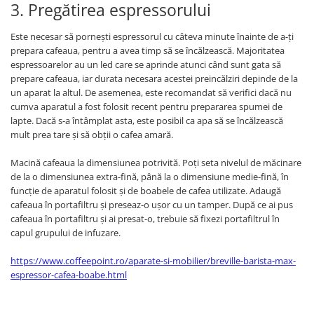
3. Pregătirea espressorului
Este necesar să pornești espressorul cu câteva minute înainte de a-ți
prepara cafeaua, pentru a avea timp să se încălzească. Majoritatea
espressoarelor au un led care se aprinde atunci când sunt gata să
prepare cafeaua, iar durata necesara acestei preincălziri depinde de la
un aparat la altul. De asemenea, este recomandat să verifici dacă nu
cumva aparatul a fost folosit recent pentru prepararea spumei de
lapte. Dacă s-a întâmplat asta, este posibil ca apa să se încălzească
mult prea tare și să obții o cafea amară.
Macină cafeaua la dimensiunea potrivită. Poți seta nivelul de măcinare
de la o dimensiunea extra-fină, până la o dimensiune medie-fină, în
funcție de aparatul folosit și de boabele de cafea utilizate. Adaugă
cafeaua în portafiltru și preseaz-o ușor cu un tamper. După ce ai pus
cafeaua în portafiltru și ai presat-o, trebuie să fixezi portafiltrul în
capul grupului de infuzare.
https://www.coffeepoint.ro/aparate-si-mobilier/breville-barista-max-
espressor-cafea-boabe.html