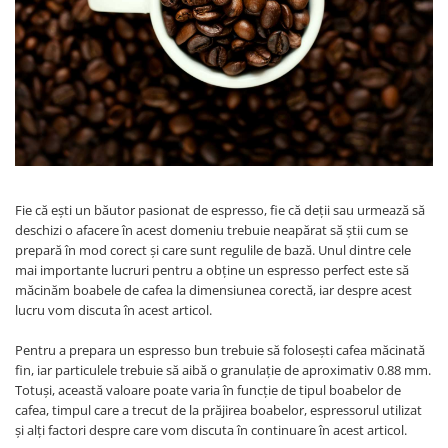
Sistem de pahare
Cafea boabe Davidoff
Cafea boabe Vergnano
Sistem de zahar si paleta
Cafea boabe Segafredo
Tastaturi si butoane
Cafea boabe Julius Meinl
Cafea boabe 1kg
Cafea boabe verde
Alte branduri cafea
Cafea de specialitate
Fie că ești un băutor pasionat de espresso, fie că deții sau urmează să
Cafea proaspat prajita
deschizi o afacere în acest domeniu trebuie neapărat să știi cum se
Cafea Etiopia
prepară în mod corect și care sunt regulile de bază. Unul dintre cele
Cafea Columbia
mai importante lucruri pentru a obține un espresso perfect este să
măcinăm boabele de cafea la dimensiunea corectă, iar despre acest
Cafea Brazilia
lucru vom discuta în acest articol.
Cafea Guatemala
Cafea Costa Rica
Pentru a prepara un espresso bun trebuie să folosești cafea măcinată
fin, iar particulele trebuie să aibă o granulație de aproximativ 0.88 mm.
Cafea Rwanda
Totuși, această valoare poate varia în funcție de tipul boabelor de
Cafea Decofeinizata
cafea, timpul care a trecut de la prăjirea boabelor, espressorul utilizat
Cafea Instant
și alți factori despre care vom discuta în continuare în acest articol.