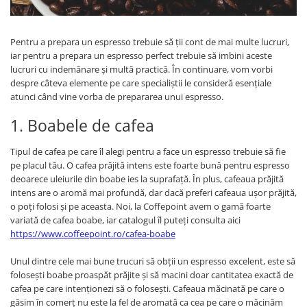
Pentru a prepara un espresso trebuie să ții cont de mai multe lucruri,
iar pentru a prepara un espresso perfect trebuie să imbini aceste
lucruri cu indemânare și multă practică. În continuare, vom vorbi
despre câteva elemente pe care specialiștii le consideră esențiale
atunci când vine vorba de prepararea unui espresso.
1. Boabele de cafea
Tipul de cafea pe care îl alegi pentru a face un espresso trebuie să fie
pe placul tău. O cafea prăjită intens este foarte bună pentru espresso
deoarece uleiurile din boabe ies la suprafață. În plus, cafeaua prăjită
intens are o aromă mai profundă, dar dacă preferi cafeaua ușor prăjită,
o poți folosi și pe aceasta. Noi, la Coffepoint avem o gamă foarte
variată de cafea boabe, iar catalogul îl puteți consulta aici
https://www.coffeepoint.ro/cafea-boabe
Unul dintre cele mai bune trucuri să obții un espresso excelent, este să
folosești boabe proaspăt prăjite și să macini doar cantitatea exactă de
cafea pe care intenționezi să o folosești. Cafeaua măcinată pe care o
găsim în comerț nu este la fel de aromată ca cea pe care o măcinăm