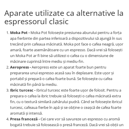
Aparate utilizate ca alternative la
espressorul clasic
Moka Pot -
Moka Pot folosește presiunea aburului pentru a forța
apa fierbinte din partea inferioară a dispozitivului să ajungă în sus
trecând prin cafeaua măcinată. Moka pot face o cafea neagră, ușor
amară, foarte asemănătoare cu un espresso. Dacă vrei să folosești
un Moka Pot ar fi bine să utilizezi o cafea cu o dimensiune de
măcinare cuprinsă între mediu și mediu-fin.
Aeropress -
Aeropress este un aparat foarte bun pentru
prepararea unui espresso acasă sau în deplasare. Este ușor și
portabil și prepară o cafea foarte bună. Se folosește cu cafea
măcinată fin până la mediu.
Ibric turcesc -
Ibricul turcesc este foarte ușor de folosit. Pentru a
prepara o cafea la ibric trebuie să folosești o cafea măcinată extra
fin, cu o textură similară zahărului pudră. Când se folosește ibricul
turcesc, cafeaua fierbe în apă și se obține o ceașcă de cafea foarte
aromată și intensă.
Presa franceză -
Cei care vor să savureze un espresso cu aromă
bogată trebuie să folosească o presă franceză. Dacă vrei să obții un