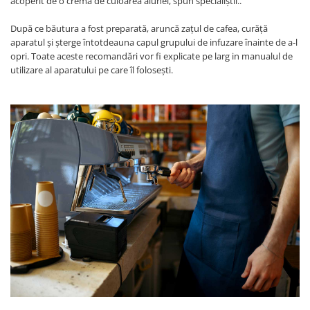
acoperit de o cremă de culoarea alunei, spun specialiștii..
După ce băutura a fost preparată, aruncă zațul de cafea, curăță
aparatul și șterge întotdeauna capul grupului de infuzare înainte de a-l
opri. Toate aceste recomandări vor fi explicate pe larg in manualul de
utilizare al aparatului pe care îl folosești.