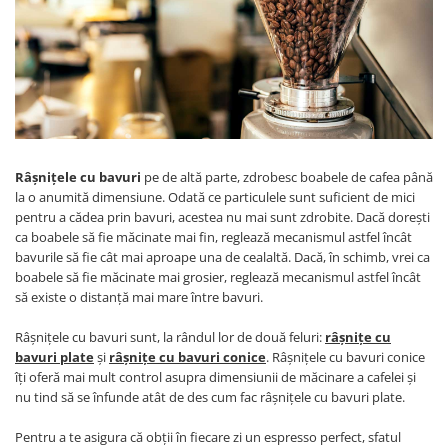
Râșnițele cu bavuri
pe de altă parte, zdrobesc boabele de cafea până
la o anumită dimensiune. Odată ce particulele sunt suficient de mici
pentru a cădea prin bavuri, acestea nu mai sunt zdrobite. Dacă dorești
ca boabele să fie măcinate mai fin, reglează mecanismul astfel încât
bavurile să fie cât mai aproape una de cealaltă. Dacă, în schimb, vrei ca
boabele să fie măcinate mai grosier, reglează mecanismul astfel încât
să existe o distanță mai mare între bavuri.
Râșnițele cu bavuri sunt, la rândul lor de două feluri:
râșnițe cu
bavuri plate
și
râșnițe cu bavuri conice
. Râșnițele cu bavuri conice
îți oferă mai mult control asupra dimensiunii de măcinare a cafelei și
nu tind să se înfunde atât de des cum fac râșnițele cu bavuri plate.
Pentru a te asigura că obții în fiecare zi un espresso perfect, sfatul