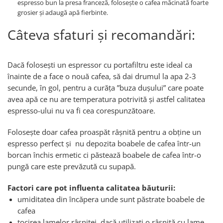
espresso bun la presa franceză, folosește o cafea măcinată foarte
grosier și adaugă apă fierbinte.
Câteva sfaturi și recomandări:
Dacă folosești un espressor cu portafiltru este ideal ca
înainte de a face o nouă cafea, să dai drumul la apa 2-3
secunde, în gol, pentru a curăța ”buza dușului” care poate
avea apă ce nu are temperatura potrivită și astfel calitatea
espresso-ului nu va fi cea corespunzătoare.
Folosește doar cafea proaspăt râșnită pentru a obține un
espresso perfect și nu depozita boabele de cafea într-un
borcan închis ermetic ci păstează boabele de cafea într-o
pungă care este prevăzută cu supapă.
Factori care pot influenta calitatea băuturii:
umiditatea din încăpera unde sunt păstrate boabele de
cafea
tocirea lamelor râsniței, dacă utilizați o râșniță cu lame