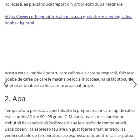
noi acasă, ea pierzându-și treptat din proprietăți după măcinare.
https://www.coffeepoint.ro/cafea/lavazza-gusto-forte-vending-cafea-
boabe-1kg.html
Acesta este și motivul pentru care cafenelele care se respectă, folosesc
boabe de cafea pe care le macină pe loc și întotdeauna iși fac stocurile
atfel încât boabele să fie cât mai proaspăt prăjite.
2. Apa
Temperatura perfectă a apei folosite la prepararea oricărui tip de cafea
este cuprinsă între 90 - 95 grade C. Majoritatea espressoarelor ar
trebui să fie capabile să încălzească apa la o astfel de temperatură.
Dacă observi că espresso tău are un gust foarte amar, ar trebui să
verifici setările de temperatura ale espressorului, pentru că s-ar putea