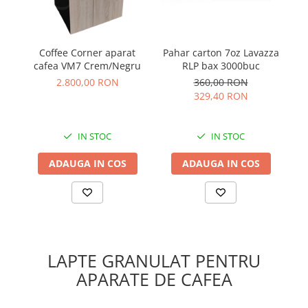
Coffee Corner aparat
Pahar carton 7oz Lavazza
Pa
cafea VM7 Crem/Negru
RLP bax 3000buc
2.800,00 RON
360,00 RON
329,40 RON
IN STOC
IN STOC
ADAUGA IN COS
ADAUGA IN COS
LAPTE GRANULAT PENTRU
APARATE DE CAFEA