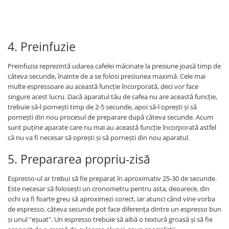
4. Preinfuzie
Preinfuzia reprezintă udarea cafelei măcinate la presiune joasă timp de
câteva secunde, înainte de a se folosi presiunea maximă. Cele mai
multe espressoare au această funcție încorporată, deci vor face
singure acest lucru. Dacă aparatul tău de cafea nu are această funcție,
trebuie să-l pornești timp de 2-5 secunde, apoi să-l oprești și să
pornești din nou procesul de preparare după câteva secunde. Acum
sunt puține aparate care nu mai au această funcție încorporată astfel
că nu va fi necesar să oprești și să pornești din nou aparatul.
5. Prepararea propriu-zisă
Espresso-ul ar trebui să fie preparat în aproximativ 25-30 de secunde.
Este necesar să folosești un cronometru pentru asta, deoarece, din
ochi va fi foarte greu să aproximezi corect, iar atunci când vine vorba
de espresso, câteva secunde pot face diferența dintre un espresso bun
și unul "eșuat". Un espresso trebuie să aibă o textură groasă și să fie