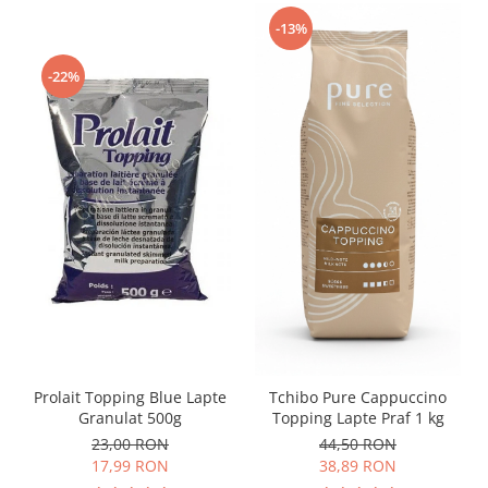
-13%
-22%
Prolait Topping Blue Lapte
Tchibo Pure Cappuccino
Granulat 500g
Topping Lapte Praf 1 kg
23,00 RON
44,50 RON
17,99 RON
38,89 RON