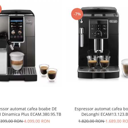
-7%
essor automat cafea boabe DE
Espressor automat cafea b
 Dinamica Plus ECAM.380.95.TB
DeLonghi ECAM13.123.B
.399,00 RON
4.099,00 RON
1.820,00 RON
1.689,00 R