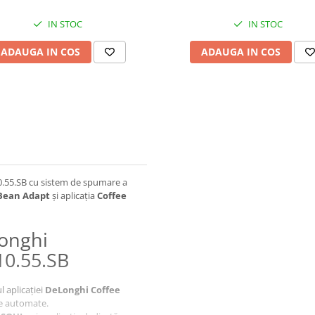
IN STOC
IN STOC
ADAUGA IN COS
ADAUGA IN COS
55.SB cu sistem de spumare a
Bean Adapt
și aplicația
Coffee
Longhi
0.55.SB
l aplicației
DeLonghi Coffee
ile automate.