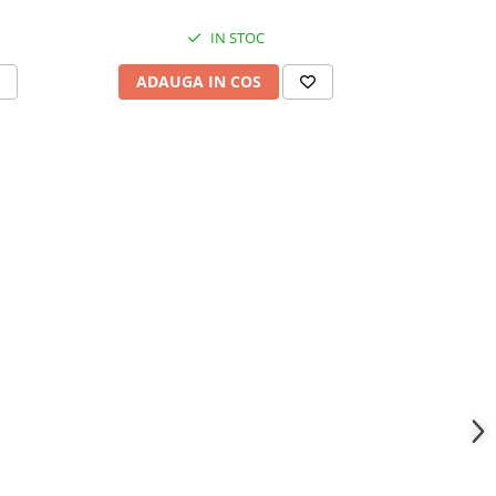
IN STOC
ADAUGA IN COS
ADAU