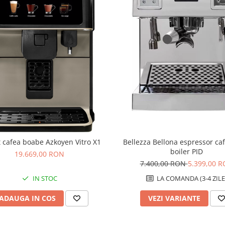
e în proporția perfectă, pentru
re dată.
e fermă și savuroasă până la
esul de preparare a cafelei,
fie spumă catifelată. Controlul
ea și temperatura optimă de abur
Bellezza Bellona espressor ca
 cafea boabe Azkoyen Vitro X1
boiler PID
19.669,00 RON
7.400,00 RON
5.399,00 
8 tipuri de băuturi, inclusiv
LA COMANDA (3-4 ZILE
IN STOC
, Cortado, Cafea lungă,
affelatte, Flat White,
VEZI VARIANTE
ADAUGA IN COS
eai sau infuzii
, și multe altele.
 concepute pentru a oferi un
e dedicat cafelei, în timp ce