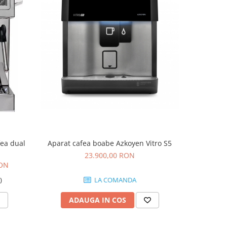
-31%
fea dual
Aparat cafea boabe Azkoyen Vitro S5
Bellezza V
23.900,00 RON
RON
10.1
)
LA COMANDA
ADAUGA IN COS
AD