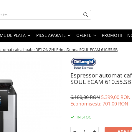
EME DE PLATA
PIESE APARATE
OFERTE
PROMOTII
N
automat cafea boabe DE’LONGHI PrimaDonna SOUL ECAM 610.55.SB
Espressor automat c
SOUL ECAM 610.55.SB
6.100,00 RON
5.399,00 RON
Economisesti:
701,00
RON
IN STOC
ADAUG