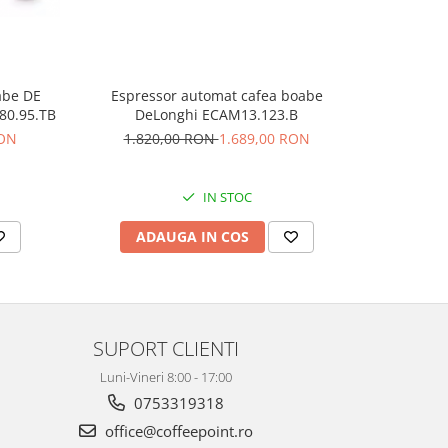
abe DE
Espressor automat cafea boabe
Espres
80.95.TB
DeLonghi ECAM13.123.B
De'Lon
RON
1.820,00 RON
1.689,00 RON
3.9
IN STOC
ADAUGA IN COS
AD
SUPORT CLIENTI
Luni-Vineri 8:00 - 17:00
0753319318
office@coffeepoint.ro