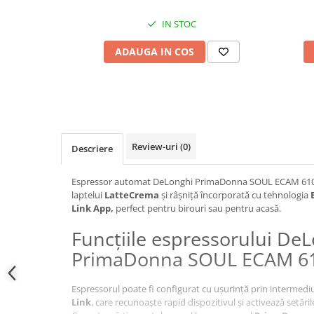
IN STOC
ADAUGA IN COS
Review-uri
(0)
Descriere
Espressor automat DeLonghi PrimaDonna SOUL ECAM 610.
laptelui
LatteCrema
și râșniță încorporată cu tehnologia
Link App,
perfect pentru birouri sau pentru acasă.
Funcțiile espressorului De
PrimaDonna SOUL ECAM 61
Espressorul poate fi configurat cu ușurință prin intermediu
Link
, care recunoaște rapid dispozitivul și activează setăr