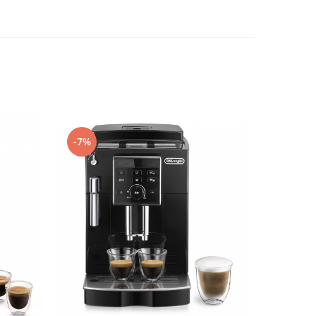
-18%
-7%