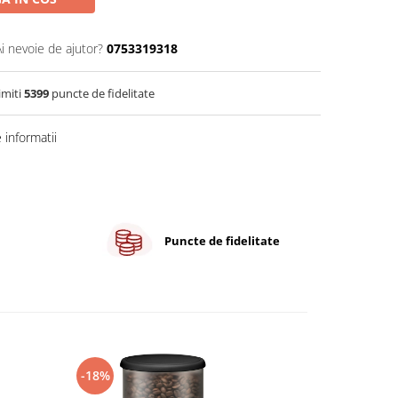
Ai nevoie de ajutor?
0753319318
imiti
5399
puncte de fidelitate
informatii
Puncte de fidelitate
-18%