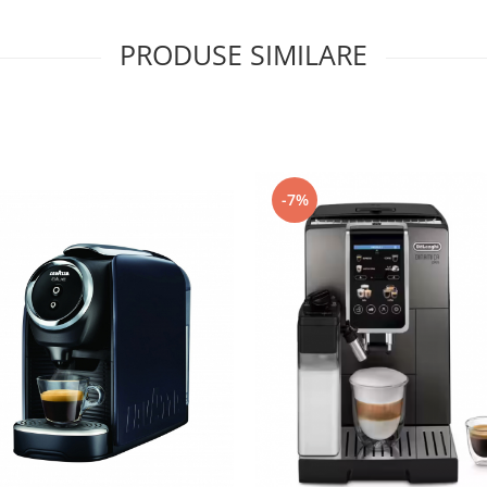
ză simultan pentru a asigura
PRODUSE SIMILARE
-7%