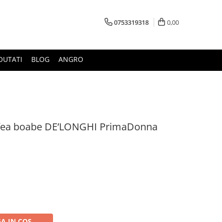
0753319318
0,00
OUTATI
BLOG
ANGRO
afea boabe DE’LONGHI PrimaDonna
A IN COS