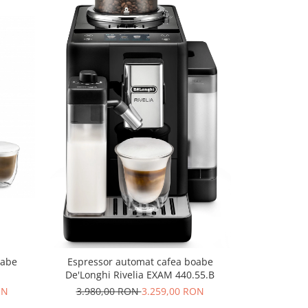
-7%
oabe
Espressor automat cafea boabe
Espresso
De'Longhi Rivelia EXAM 440.55.B
DeLonghi Ma
ON
3.980,00 RON
3.259,00 RON
1.649,