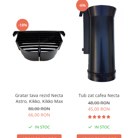
-6%
-18%
Gratar tava rezid Necta
Pa
Tub zat cafea Necta
Astro, Kikko, Kikko Max
48,00 RON
80,00 RON
45,00 RON
66,00 RON
IN STOC
IN STOC