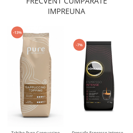
FRECVENT CUMPARATE
IMPREUNA
-13%
-7%
Doncafe Espresso Intense
Tchibo Pure Cappuccino