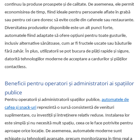
continuu la produse proaspete și de calitate. De asemenea, ele permit
economisirea de timp, fiind ideale pentru persoanele aflate în grabă
sau pentru cei care doresc să evite cozile din cafenele sau restaurante.
Diversitatea produselor disponibile este un alt punct forte,
automatele fiind adaptate să ofere opțiuni pentru toate gusturile,
inclusiv alternative sănătoase, cum ar fi fructele uscate sau băuturile
fără zahăr. În plus, utilizatorii se pot bucura de plăți rapide și sigure,
datorită tehnologiilor moderne de acceptare a cardurilor și plăților
contactless.
Beneficii pentru operatori și administratori ai spațiilor
publice
Pentru operatorii și administratorii spațiilor publice,
automatele de
cafea și snack-uri
reprezintă o sursă consistentă de venituri
suplimentare, cu investiții și întreținere relativ reduse. Instalarea lor
este simplă și nu necesită mult spațiu, ceea ce le face potrivite pentru
aproape orice locație. De asemenea, automatele moderne sunt
echipate cu tehnologii avansate, precum monitorizarea în timp real a