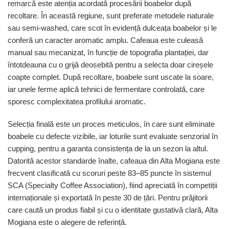
remarcă este atenția acordată procesării boabelor după
recoltare. În această regiune, sunt preferate metodele naturale
sau semi-washed, care scot în evidență dulceața boabelor și le
conferă un caracter aromatic amplu. Cafeaua este culeasă
manual sau mecanizat, în funcție de topografia plantației, dar
întotdeauna cu o grijă deosebită pentru a selecta doar cireșele
coapte complet. După recoltare, boabele sunt uscate la soare,
iar unele ferme aplică tehnici de fermentare controlată, care
sporesc complexitatea profilului aromatic.
Selecția finală este un proces meticulos, în care sunt eliminate
boabele cu defecte vizibile, iar loturile sunt evaluate senzorial în
cupping, pentru a garanta consistența de la un sezon la altul.
Datorită acestor standarde înalte, cafeaua din Alta Mogiana este
frecvent clasificată cu scoruri peste 83–85 puncte în sistemul
SCA (Specialty Coffee Association), fiind apreciată în competiții
internaționale și exportată în peste 30 de țări. Pentru prăjitorii
care caută un produs fiabil și cu o identitate gustativă clară, Alta
Mogiana este o alegere de referință.