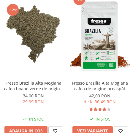
-12%
Fresso Brazilia Alta Mogiana
Fresso Brazilia Alta Mogiana
cafea boabe verde de origine
cafea de origine proaspăt
250g
prăjită și măcinată
34,00 RON
42,00 RON
29,99 RON
de la 36,49 RON
IN STOC
IN STOC
ADAUGA IN COS
VEZI VARIANTE