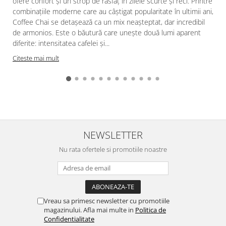
ofere confort și un strop de răsfăț în zilele scurte și reci. Printre
combinațiile moderne care au câștigat popularitate în ultimii ani,
Coffee Chai se detașează ca un mix neașteptat, dar incredibil
de armonios. Este o băutură care unește două lumi aparent
diferite: intensitatea cafelei și...
Citeste mai mult
NEWSLETTER
Nu rata ofertele si promotiile noastre
Vreau sa primesc newsletter cu promotiile
magazinului. Afla mai multe in
Politica de
Confidentialitate