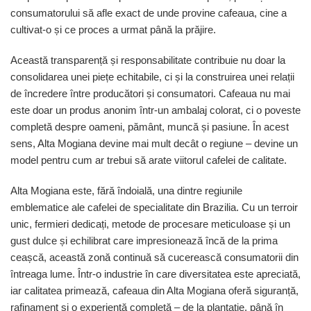
consumatorului să afle exact de unde provine cafeaua, cine a
cultivat-o și ce proces a urmat până la prăjire.
Această transparență și responsabilitate contribuie nu doar la
consolidarea unei piețe echitabile, ci și la construirea unei relații
de încredere între producători și consumatori. Cafeaua nu mai
este doar un produs anonim într-un ambalaj colorat, ci o poveste
completă despre oameni, pământ, muncă și pasiune. În acest
sens, Alta Mogiana devine mai mult decât o regiune – devine un
model pentru cum ar trebui să arate viitorul cafelei de calitate.
Alta Mogiana este, fără îndoială, una dintre regiunile
emblematice ale cafelei de specialitate din Brazilia. Cu un terroir
unic, fermieri dedicați, metode de procesare meticuloase și un
gust dulce și echilibrat care impresionează încă de la prima
ceașcă, această zonă continuă să cucerească consumatorii din
întreaga lume. Într-o industrie în care diversitatea este apreciată,
iar calitatea primează, cafeaua din Alta Mogiana oferă siguranță,
rafinament și o experiență completă – de la plantație, până în