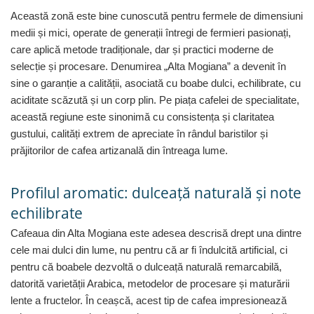
Capsule de Cafea
Această zonă este bine cunoscută pentru fermele de dimensiuni
Cafea macinata
medii și mici, operate de generații întregi de fermieri pasionați,
care aplică metode tradiționale, dar și practici moderne de
selecție și procesare. Denumirea „Alta Mogiana” a devenit în
sine o garanție a calității, asociată cu boabe dulci, echilibrate, cu
aciditate scăzută și un corp plin. Pe piața cafelei de specialitate,
această regiune este sinonimă cu consistența și claritatea
gustului, calități extrem de apreciate în rândul baristilor și
prăjitorilor de cafea artizanală din întreaga lume.
Profilul aromatic: dulceață naturală și note
echilibrate
Cafeaua din Alta Mogiana este adesea descrisă drept una dintre
cele mai dulci din lume, nu pentru că ar fi îndulcită artificial, ci
pentru că boabele dezvoltă o dulceață naturală remarcabilă,
datorită varietății Arabica, metodelor de procesare și maturării
lente a fructelor. În ceașcă, acest tip de cafea impresionează