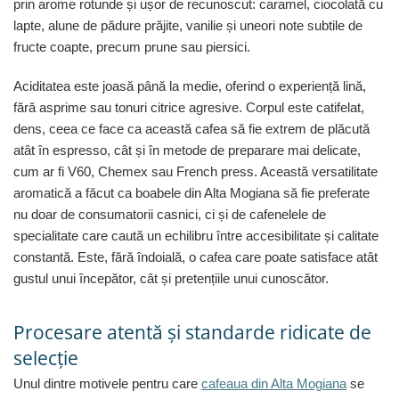
prin arome rotunde și ușor de recunoscut: caramel, ciocolată cu
lapte, alune de pădure prăjite, vanilie și uneori note subtile de
fructe coapte, precum prune sau piersici.
Aciditatea este joasă până la medie, oferind o experiență lină,
fără asprime sau tonuri citrice agresive. Corpul este catifelat,
dens, ceea ce face ca această cafea să fie extrem de plăcută
atât în espresso, cât și în metode de preparare mai delicate,
cum ar fi V60, Chemex sau French press. Această versatilitate
aromatică a făcut ca boabele din Alta Mogiana să fie preferate
nu doar de consumatorii casnici, ci și de cafenelele de
specialitate care caută un echilibru între accesibilitate și calitate
constantă. Este, fără îndoială, o cafea care poate satisface atât
gustul unui începător, cât și pretențiile unui cunoscător.
Procesare atentă și standarde ridicate de
selecție
Unul dintre motivele pentru care
cafeaua din Alta Mogiana
se