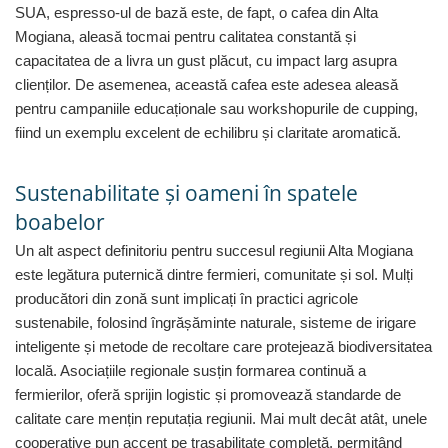
SUA, espresso-ul de bază este, de fapt, o cafea din Alta
Mogiana, aleasă tocmai pentru calitatea constantă și
capacitatea de a livra un gust plăcut, cu impact larg asupra
clienților. De asemenea, această cafea este adesea aleasă
pentru campaniile educaționale sau workshopurile de cupping,
fiind un exemplu excelent de echilibru și claritate aromatică.
Sustenabilitate și oameni în spatele
boabelor
Un alt aspect definitoriu pentru succesul regiunii Alta Mogiana
este legătura puternică dintre fermieri, comunitate și sol. Mulți
producători din zonă sunt implicați în practici agricole
sustenabile, folosind îngrășăminte naturale, sisteme de irigare
inteligente și metode de recoltare care protejează biodiversitatea
locală. Asociațiile regionale susțin formarea continuă a
fermierilor, oferă sprijin logistic și promovează standarde de
calitate care mențin reputația regiunii. Mai mult decât atât, unele
cooperative pun accent pe trasabilitate completă, permițând