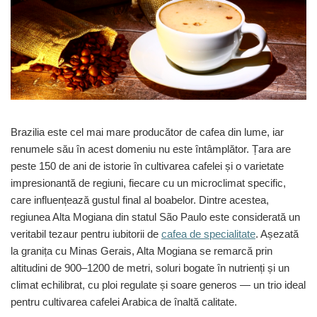
Sistem de pahare
Cafea boabe Davidoff
Cafea boabe Vergnano
Sistem de zahar si paleta
Cafea boabe Segafredo
Tastaturi si butoane
Cafea boabe Julius Meinl
Cafea boabe 1kg
Cafea boabe verde
Alte branduri cafea
Cafea de specialitate
Brazilia este cel mai mare producător de cafea din lume, iar
renumele său în acest domeniu nu este întâmplător. Țara are
Cafea proaspat prajita
peste 150 de ani de istorie în cultivarea cafelei și o varietate
Cafea Etiopia
impresionantă de regiuni, fiecare cu un microclimat specific,
Cafea Columbia
care influențează gustul final al boabelor. Dintre acestea,
Cafea Brazilia
regiunea Alta Mogiana din statul São Paulo este considerată un
Cafea Guatemala
veritabil tezaur pentru iubitorii de
cafea de specialitate
. Așezată
Cafea Costa Rica
la granița cu Minas Gerais, Alta Mogiana se remarcă prin
Cafea Rwanda
altitudini de 900–1200 de metri, soluri bogate în nutrienți și un
Cafea Decofeinizata
climat echilibrat, cu ploi regulate și soare generos — un trio ideal
Cafea Instant
pentru cultivarea cafelei Arabica de înaltă calitate.