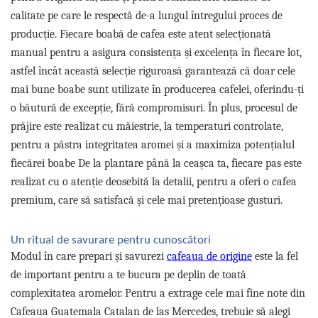
calitate pe care le respectă de-a lungul întregului proces de
producție. Fiecare boabă de cafea este atent selecționată
manual pentru a asigura consistența și excelența în fiecare lot,
astfel încât această selecție riguroasă garantează că doar cele
mai bune boabe sunt utilizate în producerea cafelei, oferindu-ți
o băutură de excepție, fără compromisuri. În plus, procesul de
prăjire este realizat cu măiestrie, la temperaturi controlate,
pentru a păstra integritatea aromei și a maximiza potențialul
fiecărei boabe De la plantare până la ceașca ta, fiecare pas este
realizat cu o atenție deosebită la detalii, pentru a oferi o cafea
premium, care să satisfacă și cele mai pretențioase gusturi.
Un ritual de savurare pentru cunoscători
Modul în care prepari și savurezi
cafeaua de origine
este la fel
de important pentru a te bucura pe deplin de toată
complexitatea aromelor. Pentru a extrage cele mai fine note din
Cafeaua Guatemala Catalan de las Mercedes, trebuie să alegi