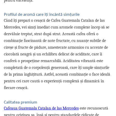
pentru excelență.
Capsule de Cafea
Cafea macinata
Profilul de aromă care îți încântă simțurile
Când îți prepari o ceașcă de Cafea Guatemala Catalan de las
Mercedes, vei simți imediat cum aromele complexe încep să se
dezvăluie treptat, strat după strat. Această cafea oferă o
combinație fascinantă de note fructate, cu nuanțe subtile de
cireșe și fructe de pădure, amestecate armonios cu accente de
ciocolată neagră și un echilibru delicat de aciditate, care îi
conferă o prospețime remarcabilă. Aciditatea vibrantă este
completată de o corpolență generoasă, care îți umple simțurile
de la prima înghițitură. Astfel, această combinație o face ideală
pentru cei care caută o experiență complexă și dinamică în
fiecare ceașcă.
Calitatea premium
Cafeaua Guatemala Catalan de las Mercedes
este recunoscută
pentru originea sa, însă și pentru standardele ridicate de