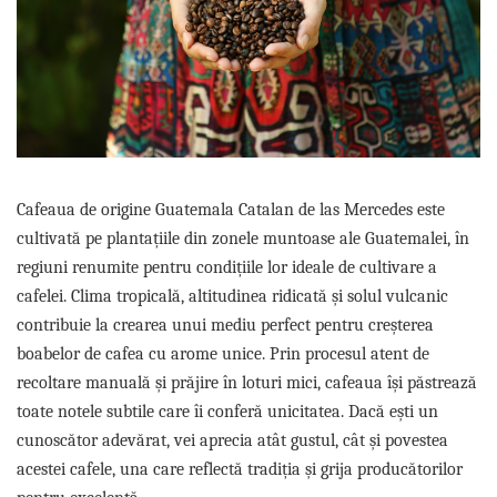
Sistem de pahare
Cafea boabe Davidoff
Cafea boabe Vergnano
Sistem de zahar si paleta
Cafea boabe Segafredo
Tastaturi si butoane
Cafea boabe Julius Meinl
Cafea boabe 1kg
Cafea boabe verde
Alte branduri cafea
Cafea de specialitate
Cafeaua de origine Guatemala Catalan de las Mercedes este
cultivată pe plantațiile din zonele muntoase ale Guatemalei, în
Cafea proaspat prajita
regiuni renumite pentru condițiile lor ideale de cultivare a
Cafea Etiopia
cafelei. Clima tropicală, altitudinea ridicată și solul vulcanic
Cafea Columbia
contribuie la crearea unui mediu perfect pentru creșterea
Cafea Brazilia
boabelor de cafea cu arome unice. Prin procesul atent de
Cafea Guatemala
recoltare manuală și prăjire în loturi mici, cafeaua își păstrează
Cafea Costa Rica
toate notele subtile care îi conferă unicitatea. Dacă ești un
Cafea Rwanda
cunoscător adevărat, vei aprecia atât gustul, cât și povestea
Cafea Decofeinizata
acestei cafele, una care reflectă tradiția și grija producătorilor
Cafea Instant