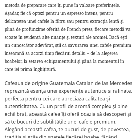
metoda de preparare care îți pune în valoare preferințele.
Așadar, fie că optezi pentru un espresso intens, pentru
delicatețea unei cafele la filtru sau pentru extracția lentă și
plină de profunzime oferită de French press, fiecare metodă va
scoate în evidență alte nuanțe și texturi ale aromei. Dacă ești
un cunoscător adevărat, știi că savurarea unei cafele premium
înseamnă să acorzi timp fiecărui detaliu – de la alegerea
boabelor, la setarea echipamentului și până la momentul în
care iei prima înghițitură.
Cafeaua de origine Guatemala Catalan de las Mercedes
reprezintă esența unei experiențe autentice și rafinate,
perfectă pentru cei care apreciază calitatea și
autenticitatea. Cu un profil de aromă complex și bine
echilibrat, această cafea îți oferă ocazia să descoperi și
să te bucuri de subtilitățile unei cafele premium.
Alegând această cafea, te bucuri de gust, de povestea,
tradiția și grija din spatele fiecărei boabe, făcând