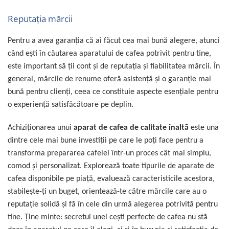
Reputaţia mărcii
Pentru a avea garanţia că ai făcut cea mai bună alegere, atunci
când eşti în căutarea aparatului de cafea potrivit pentru tine,
este important să ţii cont şi de reputaţia şi fiabilitatea mărcii. În
general, mărcile de renume oferă asistenţă şi o garanţie mai
bună pentru clienţi, ceea ce constituie aspecte esenţiale pentru
o experienţă satisfăcătoare pe deplin.
Achiziţionarea unui
aparat de cafea de calitate înaltă
este una
dintre cele mai bune investiţii pe care le poţi face pentru a
transforma prepararea cafelei într-un proces cât mai simplu,
comod şi personalizat. Explorează toate tipurile de aparate de
cafea disponibile pe piaţă, evaluează caracteristicile acestora,
stabileşte-ţi un buget, orientează-te către mărcile care au o
reputaţie solidă şi fă în cele din urmă alegerea potrivită pentru
tine. Ţine minte: secretul unei cești perfecte de cafea nu stă