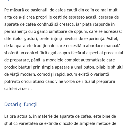
Capsule de Cafea
Cafea macinata
Pe măsură ce pasionații de cafea caută din ce în ce mai mult
arta de a-și crea propriile cești de espresso acasă, cererea de
aparate de cafea continuă să crească, iar piața răspunde în
permanenţă cu o gamă uimitoare de opțiuni, care se adresează
diferitelor gusturi, preferințe și niveluri de experiență. Astfel,
de la aparatele tradiționale care necesită o abordare manuală
şi oferă un control fără egal asupra fiecărui aspect al procesului
de preparare, până la modelele complet automatizate care
produc băuturi prin simpla apăsare a unui buton, pliabile stilului
de viață modern, comod și rapid, acum există o variantă
potrivită oricui atunci când vine vorba de ritualul preparării
cafelei zi de zi.
Dotări şi funcţii
La ora actuală, în materie de aparate de cafea, este bine de
ştiut că varietatea se extinde dincolo de simplele metode de