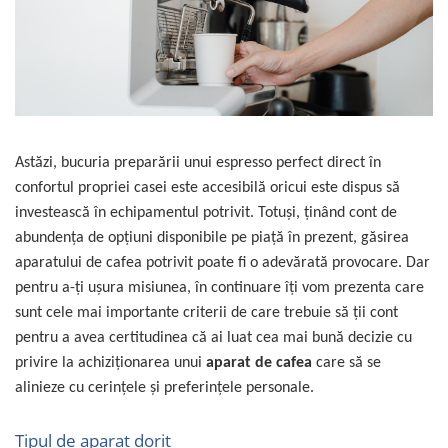
Sistem de pahare
Cafea boabe Davidoff
Cafea boabe Vergnano
Sistem de zahar si paleta
Cafea boabe Segafredo
Tastaturi si butoane
Cafea boabe Julius Meinl
Cafea boabe 1kg
Cafea boabe verde
Alte branduri cafea
Astăzi, bucuria preparării unui espresso perfect direct în
Cafea de specialitate
confortul propriei casei este accesibilă oricui este dispus să
investească în echipamentul potrivit. Totuşi, ţinând cont de
Cafea proaspat prajita
abundenţa de opţiuni disponibile pe piaţă în prezent, găsirea
Cafea Etiopia
aparatului de cafea potrivit poate fi o adevărată provocare. Dar
Cafea Columbia
pentru a-ţi uşura misiunea, în continuare îţi vom prezenta care
Cafea Brazilia
sunt cele mai importante criterii de care trebuie să ţii cont
Cafea Guatemala
pentru a avea certitudinea că ai luat cea mai bună decizie cu
Cafea Costa Rica
privire la achiziţionarea unui
aparat de cafea
care să se
Cafea Rwanda
alinieze cu cerinţele şi preferinţele personale.
Cafea Decofeinizata
Cafea Instant
Tipul de aparat dorit