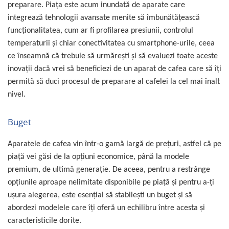
preparare. Piața este acum inundată de aparate care
integrează tehnologii avansate menite să îmbunătăţească
funcţionalitatea, cum ar fi profilarea presiunii, controlul
temperaturii și chiar conectivitatea cu smartphone-urile, ceea
ce înseamnă că trebuie să urmăreşti şi să evaluezi toate aceste
inovații dacă vrei să beneficiezi de un aparat de cafea care să îţi
permită să duci procesul de preparare al cafelei la cel mai înalt
nivel.
Buget
Aparatele de cafea vin într-o gamă largă de preţuri, astfel că pe
piaţă vei găsi de la opţiuni economice, până la modele
premium, de ultimă generaţie. De aceea, pentru a restrânge
opţiunile aproape nelimitate disponibile pe piaţă şi pentru a-ţi
uşura alegerea, este esenţial să stabileşti un buget şi să
abordezi modelele care îţi oferă un echilibru între acesta şi
caracteristicile dorite.