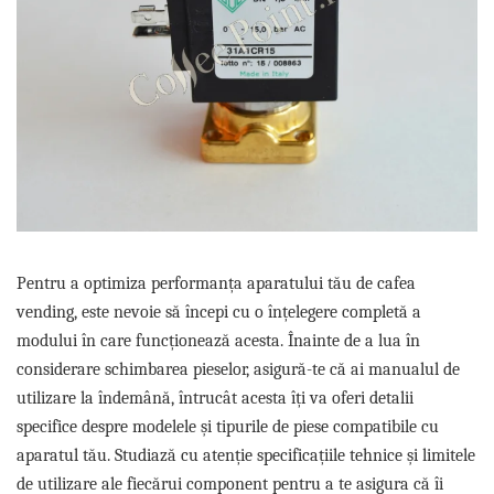
Sistem de pahare
Cafea boabe Davidoff
Cafea boabe Vergnano
Sistem de zahar si paleta
Cafea boabe Segafredo
Tastaturi si butoane
Cafea boabe Julius Meinl
Cafea boabe 1kg
Cafea boabe verde
Alte branduri cafea
Cafea de specialitate
Cafea proaspat prajita
Cafea Etiopia
Pentru a optimiza performanța aparatului tău de cafea
Cafea Columbia
vending, este nevoie să începi cu o înțelegere completă a
Cafea Brazilia
modului în care funcționează acesta. Înainte de a lua în
Cafea Guatemala
considerare schimbarea pieselor, asigură-te că ai manualul de
Cafea Costa Rica
utilizare la îndemână, întrucât acesta îți va oferi detalii
Cafea Rwanda
specifice despre modelele și tipurile de piese compatibile cu
Cafea Decofeinizata
aparatul tău. Studiază cu atenție specificațiile tehnice și limitele
Cafea Instant
de utilizare ale fiecărui component pentru a te asigura că îi