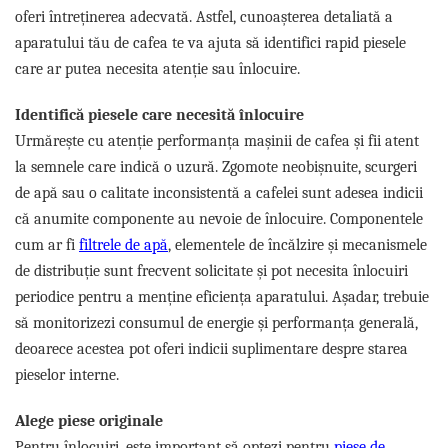
Capsule de Cafea
oferi întreținerea adecvată. Astfel, cunoașterea detaliată a
Cafea macinata
aparatului tău de cafea te va ajuta să identifici rapid piesele
care ar putea necesita atenție sau înlocuire.
Identifică piesele care necesită înlocuire
Urmărește cu atenție performanța mașinii de cafea și fii atent
la semnele care indică o uzură. Zgomote neobișnuite, scurgeri
de apă sau o calitate inconsistentă a cafelei sunt adesea indicii
că anumite componente au nevoie de înlocuire. Componentele
cum ar fi
filtrele de apă
, elementele de încălzire și mecanismele
de distribuție sunt frecvent solicitate și pot necesita înlocuiri
periodice pentru a menține eficiența aparatului. Așadar, trebuie
să monitorizezi consumul de energie și performanța generală,
deoarece acestea pot oferi indicii suplimentare despre starea
pieselor interne.
Alege piese originale
Pentru înlocuiri, este important să optezi pentru
piese de