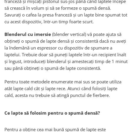
franceză și mișcați pistonul sus-jos până când laptele începe
să crească în volum și să se formeze o spumă densă.
Savurați o cafea la presa franceză și un lapte bine spumat tot
cu acest dispozitiv, într-un timp foarte scurt.
Blenderul cu imersie
(blender vertical) vă poate ajuta să
obțineți o spumă de lapte densă și consistentă dacă nu aveți
la îndemână un espressor cu dispozitiv de spumare a
laptelui. Trebuie doar să puneți laptele într-un recipient înalt
și îngust, introduceți blenderul și amestecați timp de 1 minut
sau până obțineți o spumă de lapte consistentă.
Pentru toate metodele enumerate mai sus se poate utiliza
atât lapte cald cât și lapte rece. Atunci când folosiți lapte
cald, acesta nu trebuie să atingă punctul de fierbere.
Ce lapte să folosim pentru o spumă densă?
Pentru a obține cea mai bună spumă de lapte este