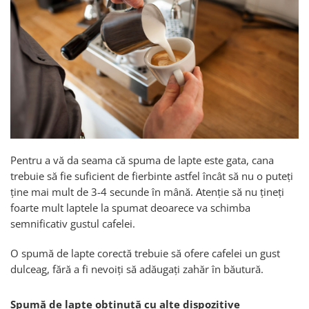
Pentru a vă da seama că spuma de lapte este gata, cana
trebuie să fie suficient de fierbinte astfel încât să nu o puteți
ține mai mult de 3-4 secunde în mână. Atenție să nu țineți
foarte mult laptele la spumat deoarece va schimba
semnificativ gustul cafelei.
O spumă de lapte corectă trebuie să ofere cafelei un gust
dulceag, fără a fi nevoiți să adăugați zahăr în băutură.
Spumă de lapte obținută cu alte dispozitive