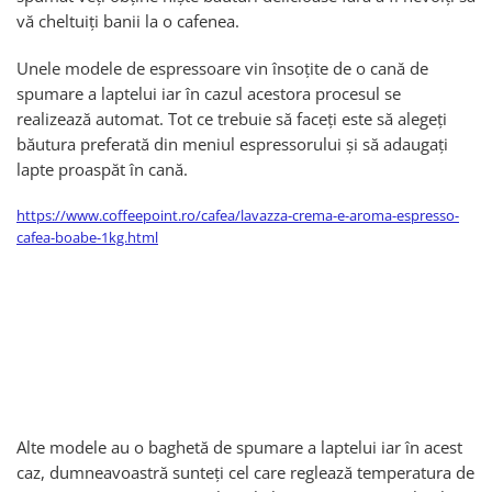
vă cheltuiți banii la o cafenea.
Unele modele de espressoare vin însoțite de o cană de
spumare a laptelui iar în cazul acestora procesul se
realizează automat. Tot ce trebuie să faceți este să alegeți
băutura preferată din meniul espressorului și să adaugați
lapte proaspăt în cană.
https://www.coffeepoint.ro/cafea/lavazza-crema-e-aroma-espresso-
cafea-boabe-1kg.html
Alte modele au o baghetă de spumare a laptelui iar în acest
caz, dumneavoastră sunteți cel care reglează temperatura de