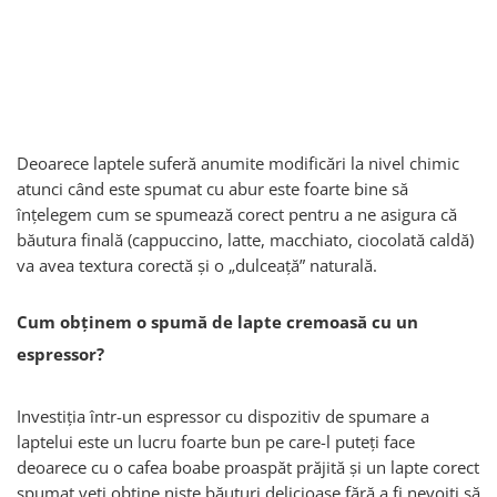
Capsule de Cafea
Cafea macinata
Deoarece laptele suferă anumite modificări la nivel chimic
atunci când este spumat cu abur este foarte bine să
înțelegem cum se spumează corect pentru a ne asigura că
băutura finală (cappuccino, latte, macchiato, ciocolată caldă)
va avea textura corectă și o „dulceață” naturală.
Cum obținem o spumă de lapte cremoasă cu un
espressor?
Investiția într-un espressor cu dispozitiv de spumare a
laptelui este un lucru foarte bun pe care-l puteți face
deoarece cu o cafea boabe proaspăt prăjită și un lapte corect
spumat veți obține niște băuturi delicioase fără a fi nevoiți să