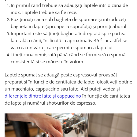
În primul rând trebuie să adăugați laptele într-o cană de
inox. Laptele trebuie să fie rece.
Poziționați cana sub bagheta de spumare și introduceți
bagheta în lapte (aproape la suprafață) și porniți aburul
Important este să țineți bagheta îndreptată spre partea
laterală a cănii, înclinată la aproximativ 45 ⁰ iar astfel se
va crea un vârtej care permite spumarea laptelui
Țineți cana nemișcată până când se formează o spumă
consistentă și se mărește în volum
Laptele spumat se adaugă peste espresso-ul proaspăt
preparat și în funcție de cantitatea de lapte folosit veți obține
un macchiato, cappuccino sau latte. Aici puteți vedea și
diferențele dintre latte și cappuccino
în funcție de cantitatea
de lapte și numărul shot-urilor de espresso.