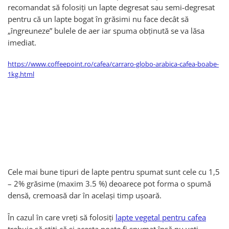
recomandat să folosiți un lapte degresat sau semi-degresat
pentru că un lapte bogat în grăsimi nu face decât să
„îngreuneze” bulele de aer iar spuma obținută se va lăsa
imediat.
https://www.coffeepoint.ro/cafea/carraro-globo-arabica-cafea-boabe-
1kg.html
Cele mai bune tipuri de lapte pentru spumat sunt cele cu 1,5
– 2% grăsime (maxim 3.5 %) deoarece pot forma o spumă
densă, cremoasă dar în același timp ușoară.
În cazul în care vreți să folosiți
lapte vegetal pentru cafea