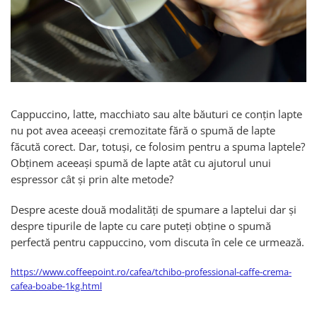
Sistem de pahare
Cafea boabe Davidoff
Cafea boabe Vergnano
Sistem de zahar si paleta
Cafea boabe Segafredo
Tastaturi si butoane
Cafea boabe Julius Meinl
Cafea boabe 1kg
Cafea boabe verde
Alte branduri cafea
Cappuccino, latte, macchiato sau alte băuturi ce conțin lapte
nu pot avea aceeași cremozitate fără o spumă de lapte
Cafea de specialitate
făcută corect. Dar, totuși, ce folosim pentru a spuma laptele?
Cafea proaspat prajita
Obținem aceeași spumă de lapte atât cu ajutorul unui
Cafea Etiopia
espressor cât și prin alte metode?
Cafea Columbia
Cafea Brazilia
Despre aceste două modalități de spumare a laptelui dar și
despre tipurile de lapte cu care puteți obține o spumă
Cafea Guatemala
perfectă pentru cappuccino, vom discuta în cele ce urmează.
Cafea Costa Rica
Cafea Rwanda
https://www.coffeepoint.ro/cafea/tchibo-professional-caffe-crema-
Cafea Decofeinizata
cafea-boabe-1kg.html
Cafea Instant