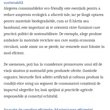
Capsule de Cafea
sustenabilă
Alegerea consumabilelor eco-friendly este esențială pentru a
Cafea macinata
reduce amprenta ecologică a afacerii tale, iar pe lângă optarea
pentru materiale biodegradabile, cum ar fi hârtia sau
bambusul, este important să te orientezi către furnizori care
practică politici de sustenabilitate. De exemplu, alege produse
ambalate în materiale reciclate sau care susțin economia
circulară, unde nimic nu se pierde, iar resursele sunt folosite în
mod eficient.
De asemenea, poți lua în considerare promovarea unui stil de
viață sănătos și sustenabil prin produsele oferite. Gustările
organice, băuturile fără aditivi artificiali și cafeaua produsă în
condiții etice atrag un segment de consumatori conștienți de
impactul alegerilor lor, însă sprijină și practicile agricole
responsabile și comerțul echitabil.
Aparate de vending eficiente: Maximizarea eficienței