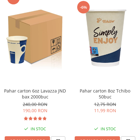
-6%
Pahar carton 8oz Tchibo
Pahar carton 6oz Lavazza JND
50buc
bax 2000buc
12,75 RON
240,00 RON
11,99 RON
190,00 RON
IN STOC
IN STOC