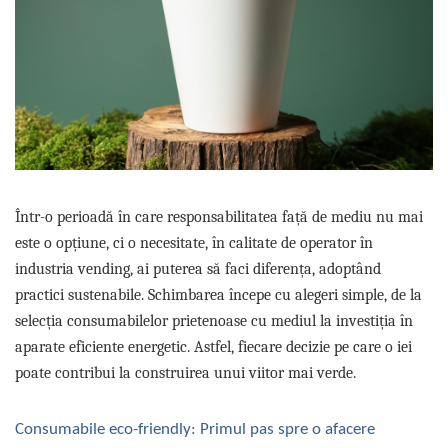
Sistem de pahare
Cafea boabe Davidoff
Cafea boabe Vergnano
Sistem de zahar si paleta
Cafea boabe Segafredo
Tastaturi si butoane
Cafea boabe Julius Meinl
Cafea boabe 1kg
Cafea boabe verde
Alte branduri cafea
Cafea de specialitate
Cafea proaspat prajita
Într-o perioadă în care responsabilitatea față de mediu nu mai
Cafea Etiopia
este o opțiune, ci o necesitate, în calitate de operator în
Cafea Columbia
industria vending, ai puterea să faci diferența, adoptând
Cafea Brazilia
practici sustenabile. Schimbarea începe cu alegeri simple, de la
Cafea Guatemala
selecția consumabilelor prietenoase cu mediul la investiția în
Cafea Costa Rica
aparate eficiente energetic. Astfel, fiecare decizie pe care o iei
Cafea Rwanda
poate contribui la construirea unui viitor mai verde.
Cafea Decofeinizata
Cafea Instant
Consumabile eco-friendly: Primul pas spre o afacere