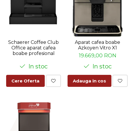
Schaerer Coffee Club
Aparat cafea boabe
Office aparat cafea
Azkoyen Vitro X1
boabe profesional
19.669,00 RON
In stoc
In stoc
Cere Oferta
Adauga in cos