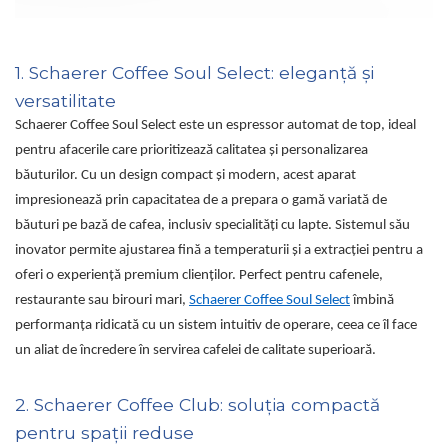
Capsule de Cafea
Cafea macinata
1. Schaerer Coffee Soul Select: eleganță și
versatilitate
Schaerer Coffee Soul Select este un espressor automat de top, ideal
pentru afacerile care prioritizează calitatea și personalizarea
băuturilor. Cu un design compact și modern, acest aparat
impresionează prin capacitatea de a prepara o gamă variată de
băuturi pe bază de cafea, inclusiv specialități cu lapte. Sistemul său
inovator permite ajustarea fină a temperaturii și a extracției pentru a
oferi o experiență premium clienților. Perfect pentru cafenele,
restaurante sau birouri mari,
Schaerer Coffee Soul Select
îmbină
performanța ridicată cu un sistem intuitiv de operare, ceea ce îl face
un aliat de încredere în servirea cafelei de calitate superioară.
2. Schaerer Coffee Club: soluția compactă
pentru spații reduse