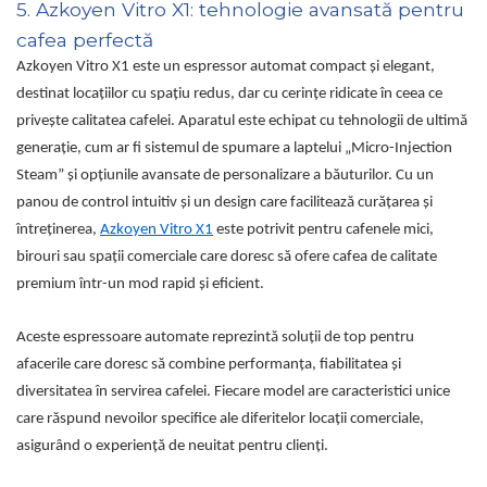
5. Azkoyen Vitro X1: tehnologie avansată pentru
cafea perfectă
Azkoyen Vitro X1 este un espressor automat compact și elegant,
destinat locațiilor cu spațiu redus, dar cu cerințe ridicate în ceea ce
privește calitatea cafelei. Aparatul este echipat cu tehnologii de ultimă
generație, cum ar fi sistemul de spumare a laptelui „Micro-Injection
Steam” și opțiunile avansate de personalizare a băuturilor. Cu un
panou de control intuitiv și un design care facilitează curățarea și
întreținerea,
Azkoyen Vitro X1
este potrivit pentru cafenele mici,
birouri sau spații comerciale care doresc să ofere cafea de calitate
premium într-un mod rapid și eficient.
Aceste espressoare automate reprezintă soluții de top pentru
afacerile care doresc să combine performanța, fiabilitatea și
diversitatea în servirea cafelei. Fiecare model are caracteristici unice
care răspund nevoilor specifice ale diferitelor locații comerciale,
asigurând o experiență de neuitat pentru clienți.