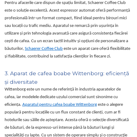
Pentru afacerile care dispun de spațiu limitat, Schaerer Coffee Club
este o soluție excelentă. Acest espressor automat oferă performanță
profesională într-un format compact, fiind ideal pentru birouri mici
sau locații cu trafic mediu. Aparatul se remarcă prin ușurința în
utilizare și prin tehnologia avansată care asigură consistența fiecărei
cești de cafea. Cu un ecran tactil intuitiv și opțiuni de personalizare a
băuturilor,
Schaerer Coffee Club
este un aparat care oferă flexibilitate
și fiabilitate, contribuind la satisfacția clienților în fiecare zi.
3. Aparat de cafea boabe Wittenborg: eficiență
și diversitate
Wittenborg este un nume de referință în industria aparatelor de
cafea, iar modelele dedicate uzului comercial sunt sinonime cu
eficiența.
Aparatul pentru cafea boabe Wittenborg
este o alegere
populară pentru locațiile cu un flux constant de clienți, cum ar fi
hotelurile sau sălile de așteptare. Acesta oferă o selecție diversificată
de băuturi, de la espresso-uri intense până la băuturi lungi și
specialități cu lapte. Cu un sistem de operare simplu și o construcție