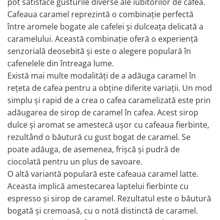
pot satisface gusturile diverse ale iubitorilor de cafea.
Cafeaua caramel reprezintă o combinație perfectă
între aromele bogate ale cafelei și dulceața delicată a
caramelului. Această combinație oferă o experiență
senzorială deosebită și este o alegere populară în
cafenelele din întreaga lume.
Există mai multe modalități de a adăuga caramel în
rețeta de cafea pentru a obține diferite variații. Un mod
simplu și rapid de a crea o cafea caramelizată este prin
adăugarea de sirop de caramel în cafea. Acest sirop
dulce și aromat se amestecă ușor cu cafeaua fierbinte,
rezultând o băutură cu gust bogat de caramel. Se
poate adăuga, de asemenea, frișcă și pudră de
ciocolată pentru un plus de savoare.
O altă variantă populară este cafeaua caramel latte.
Aceasta implică amestecarea laptelui fierbinte cu
espresso și sirop de caramel. Rezultatul este o băutură
bogată și cremoasă, cu o notă distinctă de caramel.