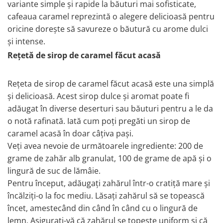
variante simple și rapide la băuturi mai sofisticate,
cafeaua caramel reprezintă o alegere delicioasă pentru
oricine dorește să savureze o băutură cu arome dulci
și intense.
Rețetă de sirop de caramel făcut acasă
Rețeta de sirop de caramel făcut acasă este una simplă
și delicioasă. Acest sirop dulce și aromat poate fi
adăugat în diverse deserturi sau băuturi pentru a le da
o notă rafinată. Iată cum poți pregăti un sirop de
caramel acasă în doar câțiva pași.
Veți avea nevoie de următoarele ingrediente: 200 de
grame de zahăr alb granulat, 100 de grame de apă și o
lingură de suc de lămâie.
Pentru început, adăugați zahărul într-o cratiță mare și
încălziți-o la foc mediu. Lăsați zahărul să se topească
încet, amestecând din când în când cu o lingură de
lemn. Asigurați-vă că zahărul se topește uniform și că