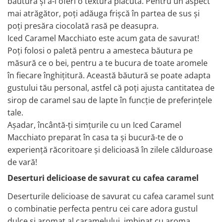
băutura și a-i oferi o textură plăcută. Pentru un aspect
mai atrăgător, poți adăuga frișcă în partea de sus și
poți presăra ciocolată rasă pe deasupra.
Iced Caramel Macchiato este acum gata de savurat!
Poți folosi o paletă pentru a amesteca băutura pe
măsură ce o bei, pentru a te bucura de toate aromele
în fiecare înghițitură. Această băutură se poate adapta
gustului tău personal, astfel că poți ajusta cantitatea de
sirop de caramel sau de lapte în funcție de preferințele
tale.
Așadar, încântă-ți simțurile cu un Iced Caramel
Macchiato preparat în casa ta și bucură-te de o
experiență răcoritoare și delicioasă în zilele călduroase
de vară!
Deserturi delicioase de savurat cu cafea caramel
Deserturile delicioase de savurat cu cafea caramel sunt
o combinatie perfecta pentru cei care adora gustul
dulce si aromat al caramelului, imbinat cu aroma