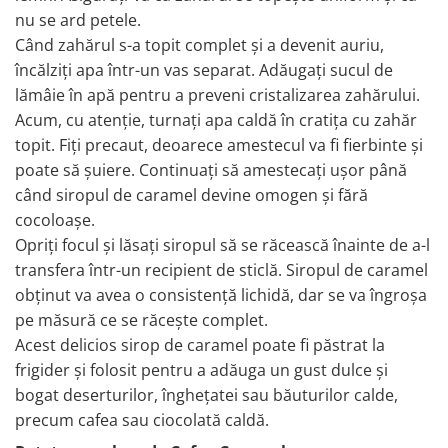
nu se ard petele.
Când zahărul s-a topit complet și a devenit auriu,
încălziți apa într-un vas separat. Adăugați sucul de
lămâie în apă pentru a preveni cristalizarea zahărului.
Acum, cu atenție, turnați apa caldă în cratița cu zahăr
topit. Fiți precaut, deoarece amestecul va fi fierbinte și
poate să șuiere. Continuați să amestecați ușor până
când siropul de caramel devine omogen și fără
cocoloașe.
Opriți focul și lăsați siropul să se răcească înainte de a-l
transfera într-un recipient de sticlă. Siropul de caramel
obținut va avea o consistență lichidă, dar se va îngroșa
pe măsură ce se răcește complet.
Acest delicios sirop de caramel poate fi păstrat la
frigider și folosit pentru a adăuga un gust dulce și
bogat deserturilor, înghețatei sau băuturilor calde,
precum cafea sau ciocolată caldă.