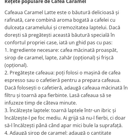
Rețete populare de Cafea Caramel
Cafeaua Caramel Latte este o băutură delicioasă și
rafinată, care combină aroma bogată a cafelei cu
dulceața caramelului și cremozitatea laptelui. Dacă
dorești să pregătești această băutură specială în
confortul propriei case, iată un ghid pas cu pas:
1. Ingrediente necesare: cafea măcinată proaspăt,
sirop de caramel, lapte, zahăr (opțional) și frișcă
(opțional).
2. Pregătește cafeaua: poți folosi o mașină de cafea
espresso sau o cafetieră pentru a prepara cafeaua.
Dacă folosești o cafetieră, adaugă cafeaua măcinată în
filtru și toarnă apa fierbinte. Lasă cafeaua să se
infuzeze timp de câteva minute.
3. Încălzește laptele: toarnă laptele într-un ibric și
încălzește-l pe foc mediu. Ai grijă să nu-l fierbi, ci doar
să-l încălzești până când apar mici bule la suprafață.
4. Adaugă sirop de caramel: adaugă o cantitate