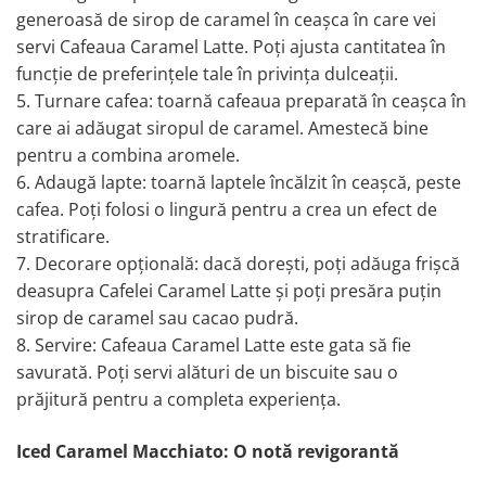
generoasă de sirop de caramel în ceașca în care vei
servi Cafeaua Caramel Latte. Poți ajusta cantitatea în
funcție de preferințele tale în privința dulceații.
5. Turnare cafea: toarnă cafeaua preparată în ceașca în
care ai adăugat siropul de caramel. Amestecă bine
pentru a combina aromele.
6. Adaugă lapte: toarnă laptele încălzit în ceașcă, peste
cafea. Poți folosi o lingură pentru a crea un efect de
stratificare.
7. Decorare opțională: dacă dorești, poți adăuga frișcă
deasupra Cafelei Caramel Latte și poți presăra puțin
sirop de caramel sau cacao pudră.
8. Servire: Cafeaua Caramel Latte este gata să fie
savurată. Poți servi alături de un biscuite sau o
prăjitură pentru a completa experiența.
Iced Caramel Macchiato: O notă revigorantă