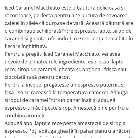
Iced Caramel Macchiato este o băutură delicioasă și
răcoritoare, perfectă pentru a te bucura de savoarea
cafelei în zilele călduroase de vară. Această băutură are
o combinație echilibrată între espresso, lapte, sirop de
caramel și gheață, oferindu-ți o experiență deosebită în
fiecare înghițitură.
Pentru a pregăti Iced Caramel Macchiato, vei avea
nevoie de următoarele ingrediente: espresso, lapte
rece, sirop de caramel, gheață și, opțional, frișcă sau
ciocolată rasă pentru decor.
Pentru a începe, pregătește un espresso puternic și
lasă-l să se răcească la temperatura camerei. Adaugă
siropul de caramel într-un pahar înalt și adaugă
espresso-ul răcit peste sirop. Amestecă bine pentru a
combina aromele.
Adaugă apoi laptele rece peste amestecul de sirop și
espresso. Poți adăuga gheață în pahar pentru a răcori