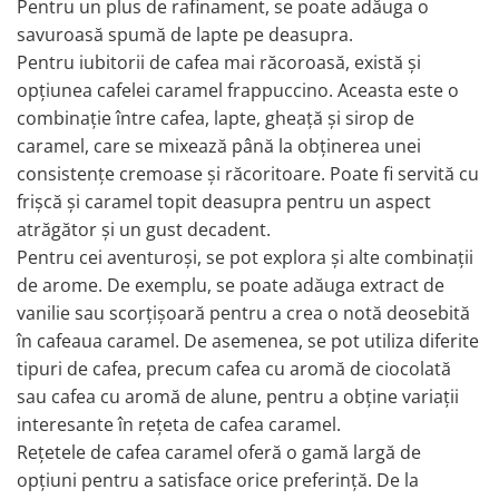
Pentru un plus de rafinament, se poate adăuga o
savuroasă spumă de lapte pe deasupra.
Pentru iubitorii de cafea mai răcoroasă, există și
opțiunea cafelei caramel frappuccino. Aceasta este o
combinație între cafea, lapte, gheață și sirop de
caramel, care se mixează până la obținerea unei
consistențe cremoase și răcoritoare. Poate fi servită cu
frișcă și caramel topit deasupra pentru un aspect
atrăgător și un gust decadent.
Pentru cei aventuroși, se pot explora și alte combinații
de arome. De exemplu, se poate adăuga extract de
vanilie sau scorțișoară pentru a crea o notă deosebită
în cafeaua caramel. De asemenea, se pot utiliza diferite
tipuri de cafea, precum cafea cu aromă de ciocolată
sau cafea cu aromă de alune, pentru a obține variații
interesante în rețeta de cafea caramel.
Rețetele de cafea caramel oferă o gamă largă de
opțiuni pentru a satisface orice preferință. De la