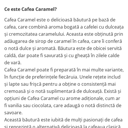
Capsule de Cafea
Ce este Cafea Caramel?
Cafea macinata
Cafea Caramel este o delicioasă băutură pe bază de
cafea, care combină aroma bogată a cafelei cu dulceața
și cremozitatea caramelului. Aceasta este obținută prin
adăugarea de sirop de caramel în cafea, care îi conferă
o notă dulce și aromată. Băutura este de obicei servită
caldă, dar poate fi savurată și cu gheață în zilele calde
de vară.
Cafea Caramel poate fi preparată în mai multe variante,
în funcție de preferințele fiecăruia. Unele rețete includ
și lapte sau frișcă pentru a obține o consistență mai
cremoasă și o notă suplimentară de dulceață. Există și
opțiuni de Cafea Caramel cu arome adiționale, cum ar
fi vanilia sau ciocolata, care adaugă o notă distinctă de
savoare.
Această băutură este iubită de mulți pasionați de cafea
și reprezintă o alternativă delicioasă la cafeaua clasică.