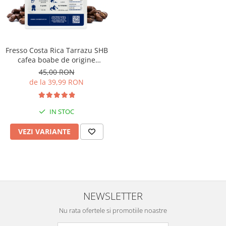
Fresso Costa Rica Tarrazu SHB
cafea boabe de origine
proaspăt prăjită
45,00 RON
de la 39,99 RON
IN STOC
VEZI VARIANTE
NEWSLETTER
Nu rata ofertele si promotiile noastre