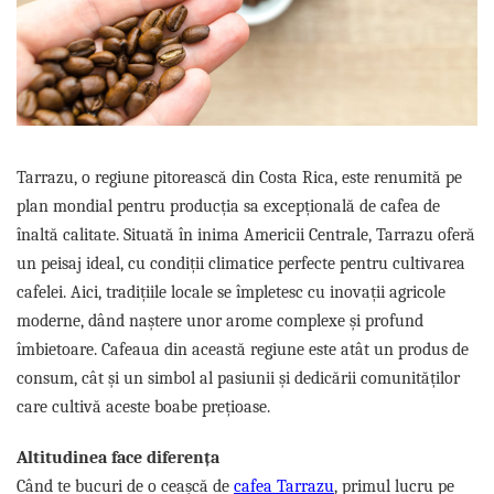
Sistem de pahare
Cafea boabe Davidoff
Cafea boabe Vergnano
Sistem de zahar si paleta
Cafea boabe Segafredo
Tastaturi si butoane
Cafea boabe Julius Meinl
Cafea boabe 1kg
Cafea boabe verde
Alte branduri cafea
Tarrazu, o regiune pitorească din Costa Rica, este renumită pe
Cafea de specialitate
plan mondial pentru producția sa excepțională de cafea de
înaltă calitate. Situată în inima Americii Centrale, Tarrazu oferă
Cafea proaspat prajita
un peisaj ideal, cu condiții climatice perfecte pentru cultivarea
Cafea Etiopia
cafelei. Aici, tradițiile locale se împletesc cu inovații agricole
Cafea Columbia
moderne, dând naștere unor arome complexe și profund
Cafea Brazilia
îmbietoare. Cafeaua din această regiune este atât un produs de
Cafea Guatemala
consum, cât și un simbol al pasiunii și dedicării comunităților
Cafea Costa Rica
care cultivă aceste boabe prețioase.
Cafea Rwanda
Cafea Decofeinizata
Altitudinea face diferența
Cafea Instant
Când te bucuri de o ceașcă de
cafea Tarrazu
, primul lucru pe