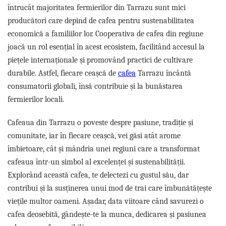
întrucât majoritatea fermierilor din Tarrazu sunt mici
producători care depind de cafea pentru sustenabilitatea
economică a familiilor lor. Cooperativa de cafea din regiune
joacă un rol esențial în acest ecosistem, facilitând accesul la
piețele internaționale și promovând practici de cultivare
durabile. Astfel, fiecare ceașcă de
cafea
Tarrazu încântă
consumatorii globali, însă contribuie și la bunăstarea
fermierilor locali.
Cafeaua din Tarrazu o poveste despre pasiune, tradiție și
comunitate, iar în fiecare ceașcă, vei găsi atât arome
îmbietoare, cât și mândria unei regiuni care a transformat
cafeaua într-un simbol al excelenței și sustenabilității.
Explorând această cafea, te delectezi cu gustul său, dar
contribui și la susținerea unui mod de trai care îmbunătățește
viețile multor oameni. Așadar, data viitoare când savurezi o
cafea deosebită, gândește-te la munca, dedicarea și pasiunea