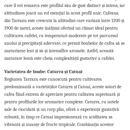
Capsule de Cafea
care îl vei remarca este profilul său de gust distinct și intens, iar
Cafea macinata
altitudinea joacă un rol esențial în acest profil unic. Cafeaua
din Tarrazu este crescută la altitudini care variază între 1200 și
1900 de metri, aceste înălțimi oferind un climat ideal pentru
cultivarea cafelei, cu temperaturi moderate pe tot parcursul
anului și precipitații adecvate, ce permit boabelor de cafea să se
maturizeze lent și să-și intensifice aromele. Astfel, această
maturare lentă este cheia complexității gustative a cafelei.
Varietatea de boabe: Caturra și Catuai
Regiunea Tarrazu este cunoscută pentru cultivarea
predominantă a varietăților Caturra și Catuai, aceste soiuri de
cafea fiind extrem de apreciate pentru calitatea superioară și
pentru profilurile lor aromatice complexe. Caturra, cu notele
sale de ciocolată și un corp plin, oferă o experiență gustativă
robustă, în timp ce Catuai impresionează cu aciditatea sa
vibrantă și nuanțe de fructe tropicale. Combinația acestor