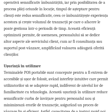
operativă semnificativ îmbunătățită, iar prin posibilitatea de a
procesa plăți oriunde în locație, timpul de așteptare pentru
clienți este redus semnificativ, ceea ce îmbunătățește experiența
acestora și crește volumul de tranzacții pe care o afacere le
poate gestiona într-o perioadă de timp. Această eficiență
optimizată permite, de asemenea, personalului să se dedice
altor aspecte ale serviciului client, cum ar fi consultanța sau
suportul post-vânzare, amplificând valoarea adăugată oferită
clienților.
Ușurință în utilizare
Terminalele POS portabile sunt concepute pentru a fi extrem de
accesibile și ușor de folosit, având interfețe intuitive care permit
utilizatorilor să se adapteze rapid, indiferent de nivelul lor de
familiaritate cu tehnologia. Această ușurință în utilizare reduce
semnificativ curba de învățare pentru personalul nou și
minimizează erorile de tranzacție, asigurând un proces de
vânzare lin și eficient. Astfel, capacitatea de a instrui rapid noi