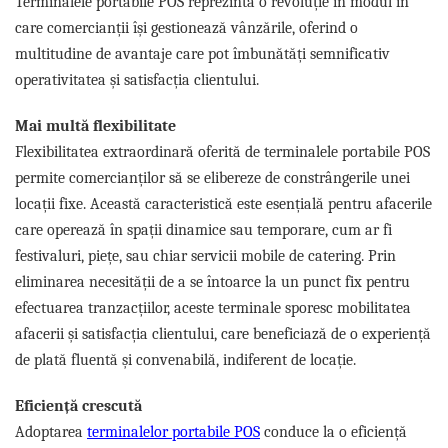
Terminalele portabile POS reprezintă o revoluție în modul în
Capsule de Cafea
care comercianții își gestionează vânzările, oferind o
Cafea macinata
multitudine de avantaje care pot îmbunătăți semnificativ
operativitatea și satisfacția clientului.
Mai multă flexibilitate
Flexibilitatea extraordinară oferită de terminalele portabile POS
permite comercianților să se elibereze de constrângerile unei
locații fixe. Această caracteristică este esențială pentru afacerile
care operează în spații dinamice sau temporare, cum ar fi
festivaluri, piețe, sau chiar servicii mobile de catering. Prin
eliminarea necesității de a se întoarce la un punct fix pentru
efectuarea tranzacțiilor, aceste terminale sporesc mobilitatea
afacerii și satisfacția clientului, care beneficiază de o experiență
de plată fluentă și convenabilă, indiferent de locație.
Eficiență crescută
Adoptarea
terminalelor portabile POS
conduce la o eficiență