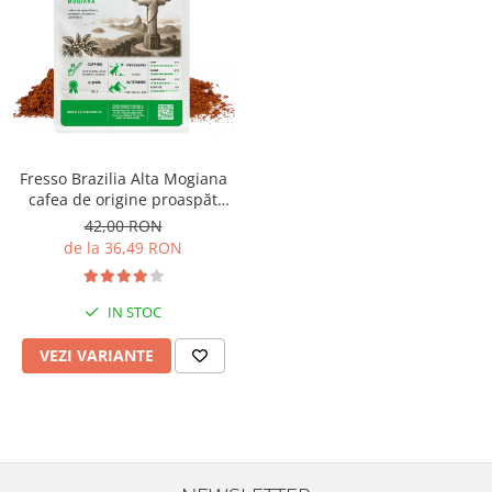
Fresso Brazilia Alta Mogiana
cafea de origine proaspăt
prăjită și măcinată
42,00 RON
de la 36,49 RON
IN STOC
VEZI VARIANTE