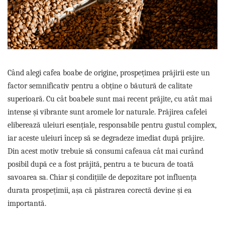
Sistem de pahare
Cafea boabe Davidoff
Cafea boabe Vergnano
Sistem de zahar si paleta
Cafea boabe Segafredo
Tastaturi si butoane
Cafea boabe Julius Meinl
Cafea boabe 1kg
Cafea boabe verde
Când alegi cafea boabe de origine, prospețimea prăjirii este un
Alte branduri cafea
factor semnificativ pentru a obține o băutură de calitate
Cafea de specialitate
superioară. Cu cât boabele sunt mai recent prăjite, cu atât mai
Cafea proaspat prajita
intense și vibrante sunt aromele lor naturale. Prăjirea cafelei
Cafea Etiopia
eliberează uleiuri esențiale, responsabile pentru gustul complex,
Cafea Columbia
iar aceste uleiuri încep să se degradeze imediat după prăjire.
Cafea Brazilia
Din acest motiv trebuie să consumi cafeaua cât mai curând
Cafea Guatemala
posibil după ce a fost prăjită, pentru a te bucura de toată
Cafea Costa Rica
savoarea sa. Chiar și condițiile de depozitare pot influența
Cafea Rwanda
durata prospețimii, așa că păstrarea corectă devine și ea
Cafea Decofeinizata
importantă.
Cafea Instant