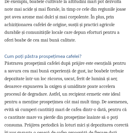
De exemplu, boabele cultivate la altitudini mari pot dezvolta
note mai acide și mai florale, în timp ce cele din regiunile joase
pot avea arome mai dulci și mai corpolente. În plus, prin
achiziționarea cafelei de origine, susții și practici agricole
durabile și comunitățile locale care depun eforturi pentru a
oferi boabe de cea mai bună calitate.
Cum poți păstra prospețimea cafelei?
Păstrarea prospețimii cafelei după prăjire este esențială pentru
a savura cea mai bună experiență de gust, iar boabele trebuie
depozitate într-un loc răcoros, uscat, ferit de lumină și aer,
deoarece expunerea la oxigen și umiditate poate accelera
procesul de degradare. Astfel, un recipient ermetic este ideal
pentru a menține prospețimea cât mai mult timp. De asemenea,
evită să cumperi cantități mari de cafea dintr-o dată, pentru că
o cantitate mare va pierde din prospețime înainte să o poți
consuma. Prăjirea periodică în loturi mici și depozitarea corectă
îți vor garanta o ceașcă de cafea proaspătă de fiecare dată,