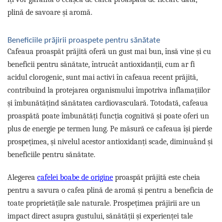
plină de savoare și aromă.
Beneficiile prăjirii proaspete
pentru
sănătate
Cafeaua proaspăt prăjită oferă un gust mai bun, însă vine și cu
beneficii pentru sănătate, întrucât antioxidanții, cum ar fi
acidul clorogenic, sunt mai activi în cafeaua recent prăjită,
contribuind la protejarea organismului împotriva inflamațiilor
și îmbunătățind sănătatea cardiovasculară. Totodată, cafeaua
proaspătă poate îmbunătăți funcția cognitivă și poate oferi un
plus de energie pe termen lung. Pe măsură ce cafeaua își pierde
prospețimea, și nivelul acestor antioxidanți scade, diminuând și
beneficiile pentru sănătate.
Alegerea
cafelei boabe de origine
proaspăt prăjită este cheia
pentru a savura o cafea plină de aromă și pentru a beneficia de
toate proprietățile sale naturale. Prospețimea prăjirii are un
impact direct asupra gustului, sănătății și experienței tale