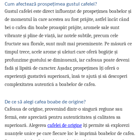
Capsule de Cafea
Cum afectează prospețimea gustul cafelei?
Gustul cafelei este direct influențat de prospețimea boabelor și
Cafea macinata
de momentul în care acestea au fost prăjite, astfel încât când
bei o cafea din boabe proaspăt prăjite, aromele sale sunt
vibrante și pline de viață, iar notele subtile, precum cele
fructate sau florale, sunt mult mai proeminente. Pe măsură ce
timpul trece, acele arome și uleiuri care oferă bogăție și
profunzime gustului se diminuează, iar cafeaua poate deveni
fadă și lipsită de caracter. Așadar, prospețimea îți oferă o
experiență gustativă superioară, însă te ajută și să descoperi
complexitatea autentică a boabelor de cafea.
De ce să alegi cafea boabe de origine?
Cafeaua de origine, provenind dintr-o singură regiune sau
fermă, este apreciată pentru autenticitatea și calitatea sa
superioară. Alegerea
cafelei de origine
îți permite să explorezi
nuanțele unice pe care fiecare loc le imprimă boabelor de cafea.