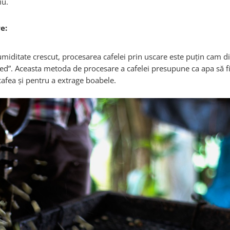
iu.
e:
iditate crescut, procesarea cafelei prin uscare este puțin cam dif
ed”. Aceasta metoda de procesare a cafelei presupune ca apa să f
cafea și pentru a extrage boabele.