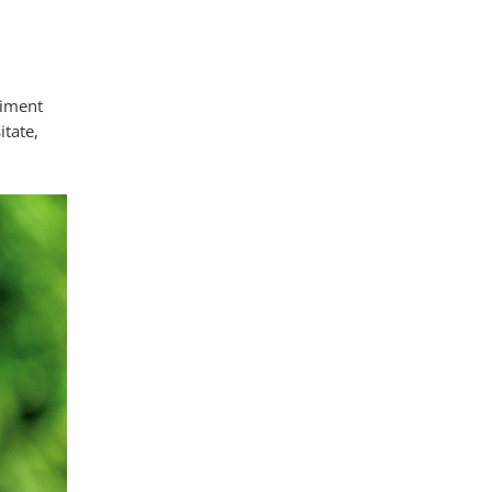
timent
itate,