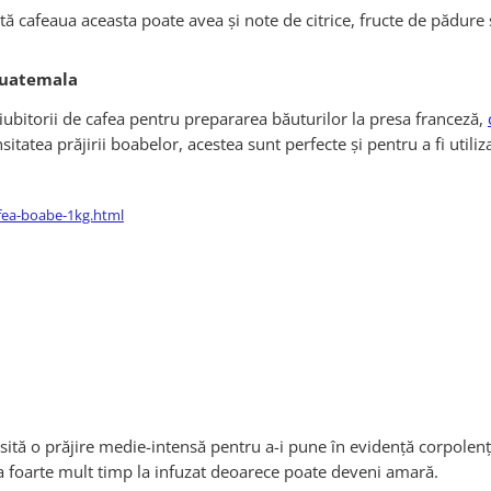
vată cafeaua aceasta poate avea și note de citrice, fructe de pădur
Guatemala
ubitorii de cafea pentru prepararea băuturilor la presa franceză,
itatea prăjirii boabelor, acestea sunt perfecte și pentru a fi utiliza
fea-boabe-1kg.html
tă o prăjire medie-intensă pentru a-i pune în evidență corpolenț
aua foarte mult timp la infuzat deoarece poate deveni amară.