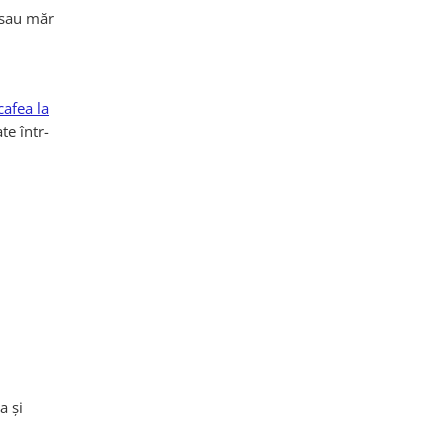
e sau măr
cafea la
te într-
a și