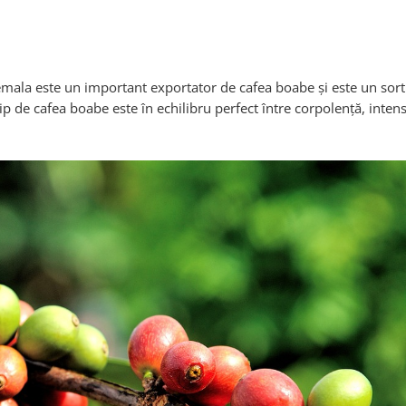
mala este un important exportator de cafea boabe și este un sor
ip de cafea boabe este în echilibru perfect între corpolență, intens