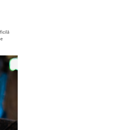
icilă
ie