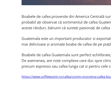
Capsule de Cafea
Cafea macinata
Boabele de cafea provenite din America Centrală sunt
probabil ați observat că sortimentul de cafea Guatemal
aceste rânduri, bănuim că sunteți pasionați de cafea
Guatemala este un important producator si exportato
mai delicioase și aromate boabe de cafea de pe piață
Boabele de cafea Guatemala sunt perfect echilibrate, 
De asemenea, are note complexe care duc spre citrice
precum espresso sau cafea lunga cat si pentru cele c
https://www.coffeepoint.ro/cafea/covim-orocrema-cafea-bo