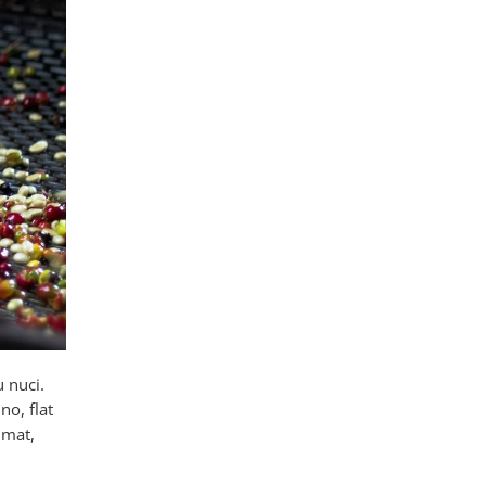
 nuci.
no, flat
umat,