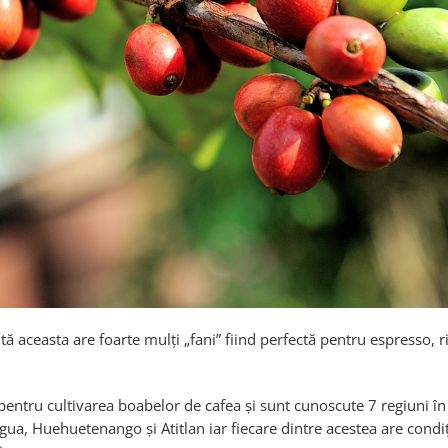
aceasta are foarte mulți „fani” fiind perfectă pentru espresso, ri
pentru cultivarea boabelor de cafea și sunt cunoscute 7 regiuni în
gua, Huehuetenango și Atitlan iar fiecare dintre acestea are condiț