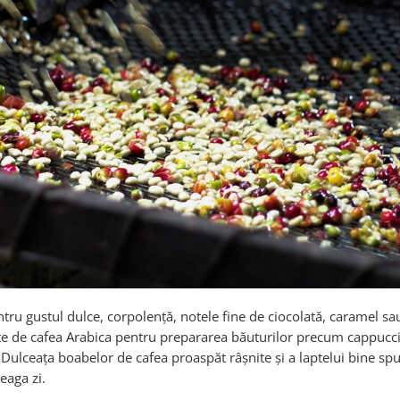
u gustul dulce, corpolență, notele fine de ciocolată, caramel sau
te de cafea Arabica pentru prepararea băuturilor precum cappucci
. Dulceața boabelor de cafea proaspăt râșnite și a laptelui bine sp
eaga zi.