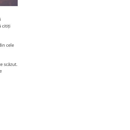
i
citiți
in cele
e scăzut.
e