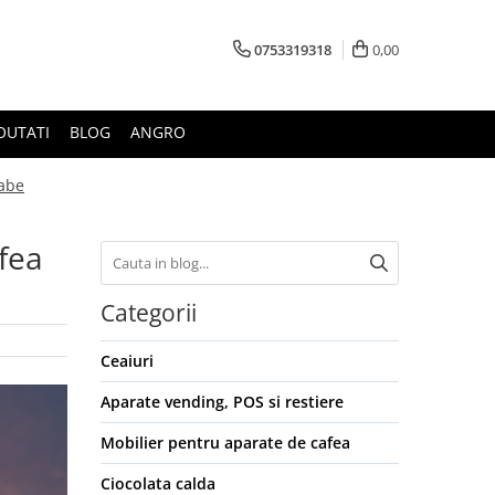
0753319318
0,00
OUTATI
BLOG
ANGRO
oabe
afea
Categorii
Ceaiuri
Aparate vending, POS si restiere
Mobilier pentru aparate de cafea
Ciocolata calda