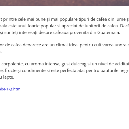
 printre cele mai bune și mai populare tipuri de cafea din lume ș
a este unul foarte popular și apreciat de iubitorii de cafea. Dacă 
 și sunteți interesați despre cafeaua provenita din Guatemala.
r de cafea deoarece are un climat ideal pentru cultivarea unora d
.
corpolente, cu aroma intensa, gust dulceag și un nivel de aciditat
, fructe și condimente si este perfecta atat pentru bauturile negr
u lapte.
abe-1kg.html