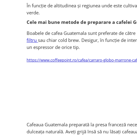
În funcție de altitudinea și regiunea unde este culti
verde.
Cele mai bune metode de preparare a cafelei 
Boabele de cafea Guatemala sunt preferate de către i
filtru
sau chiar cold brew. Desigur, în funcție de intens
un espressor de orice tip.
https://www.coffeepoint.ro/cafea/carraro-globo-marrone-ca
Cafeaua Guatemala preparată la presa franceză necesi
dulceața naturală. Aveți grijă însă să nu lăsați cafe