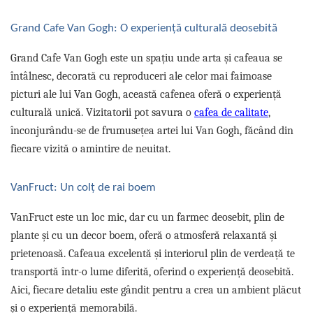
Grand Cafe Van Gogh: O experiență culturală deosebită
Grand Cafe Van Gogh este un spațiu unde arta și cafeaua se
întâlnesc, decorată cu reproduceri ale celor mai faimoase
picturi ale lui Van Gogh, această cafenea oferă o experiență
culturală unică. Vizitatorii pot savura o
cafea de calitate
,
înconjurându-se de frumusețea artei lui Van Gogh, făcând din
fiecare vizită o amintire de neuitat.
VanFruct: Un colț de rai boem
VanFruct este un loc mic, dar cu un farmec deosebit, plin de
plante și cu un decor boem, oferă o atmosferă relaxantă și
prietenoasă. Cafeaua excelentă și interiorul plin de verdeață te
transportă într-o lume diferită, oferind o experiență deosebită.
Aici, fiecare detaliu este gândit pentru a crea un ambient plăcut
și o experiență memorabilă.