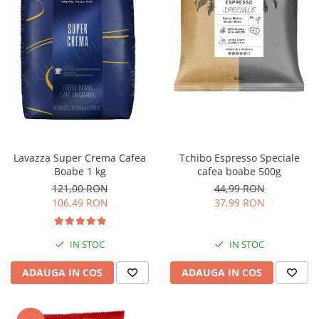
Tchibo Espresso Speciale
Lavazza Super Crema Cafea
cafea boabe 500g
Boabe 1 kg
44,99 RON
121,00 RON
37,99 RON
106,49 RON
IN STOC
IN STOC
ADAUGA IN COS
ADAUGA IN COS