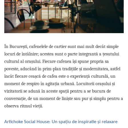
Sistem de pahare
Cafea boabe Davidoff
Cafea boabe Vergnano
Sistem de zahar si paleta
Cafea boabe Segafredo
Tastaturi si butoane
Cafea boabe Julius Meinl
Cafea boabe 1kg
Cafea boabe verde
Alte branduri cafea
În București, cafenelele de cartier sunt mai mult decât simple
Cafea de specialitate
locuri de întâlnire; acestea sunt o parte integrantă a țesutului
cultural al orașului. Fiecare cafenea își spune propria sa
Cafea proaspat prajita
poveste, aducând în prim-plan tradițiile și modernitatea, astfel
Cafea Etiopia
încât fiecare ceașcă de cafea este o experiență culturală, un
Cafea Columbia
moment de respiro în agitația urbană. Locuitorii orașului și
Cafea Brazilia
vizitatorii se adună în aceste spații pentru a se bucura de
Cafea Guatemala
conversație, de un moment de liniște sau pur și simplu pentru a
Cafea Costa Rica
observa ritmul vieții.
Cafea Rwanda
Cafea Decofeinizata
Cafea Instant
Artichoke Social House: Un spațiu de inspiratie și relaxare