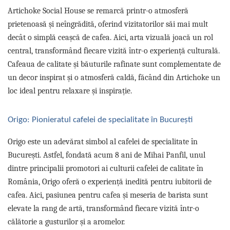
Capsule de Cafea
Artichoke Social House se remarcă printr-o atmosferă
Cafea macinata
prietenoasă și neîngrădită, oferind vizitatorilor săi mai mult
decât o simplă ceașcă de cafea. Aici, arta vizuală joacă un rol
central, transformând fiecare vizită într-o experiență culturală.
Cafeaua de calitate și băuturile rafinate sunt complementate de
un decor inspirat și o atmosferă caldă, făcând din Artichoke un
loc ideal pentru relaxare și inspirație.
Origo: Pionieratul cafelei de specialitate în București
Origo este un adevărat simbol al cafelei de specialitate în
București. Astfel, fondată acum 8 ani de Mihai Panfil, unul
dintre principalii promotori ai culturii cafelei de calitate în
România, Origo oferă o experiență inedită pentru iubitorii de
cafea. Aici, pasiunea pentru cafea și meseria de barista sunt
elevate la rang de artă, transformând fiecare vizită într-o
călătorie a gusturilor și a aromelor.