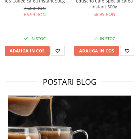
ICS Coffee cafea instant 500g
Eduscho Cafe Special cafea
instant 500g
75,00 RON
68,99 RON
66,99 RON
IN STOC
IN STOC
ADAUGA IN COS
ADAUGA IN COS
POSTARI BLOG