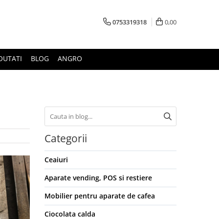
0753319318
0,00
OUTATI
BLOG
ANGRO
Categorii
Ceaiuri
Aparate vending, POS si restiere
Mobilier pentru aparate de cafea
Ciocolata calda