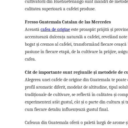
cultivatorii din Huehuetenango sunt mândri de metodele
calitatea superioară a cafelei produse.
Fresso Guatemala Catalan de las Mercedes
Această
cafea de origine
este proaspăt prăjită și provi
accentuează dulceața naturală a cafelei, revelând note 
bogat și cremos al cafelei, transformând fiecare ceașcă 
pasiune în fiecare etapă, de la cultivare la prăjire, asig
cafea.
Cât de importante sunt regiunile și metodele de cu
Alegerea unei cafele de origine din Guatemala te poate d
profil aromatic diferit, modelat de altitudine, tipul sol
tradiționale de cultivare, se reflectă în calitatea și com
experimentezi atât gustul, cât și o parte din cultura și 
cum fiecare detaliu influențează gustul final.
Cafeaua din Guatemala oferă o paletă largă de arome și t