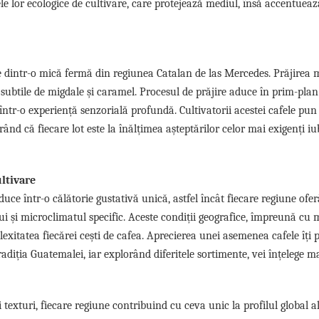
 lor ecologice de cultivare, care protejează mediul, însă accentueaz
ne dintr-o mică fermă din regiunea Catalan de las Mercedes. Prăjirea 
subtile de migdale și caramel. Procesul de prăjire aduce în prim-plan
într-o experiență senzorială profundă. Cultivatorii acestei cafele pu
urând că fiecare lot este la înălțimea așteptărilor celor mai exigenți iu
ltivare
uce într-o călătorie gustativă unică, astfel încât fiecare regiune ofe
ului și microclimatul specific. Aceste condiții geografice, împreună cu
plexitatea fiecărei cești de cafea. Aprecierea unei asemenea cafele îți 
tradiția Guatemalei, iar explorând diferitele sortimente, vei înțelege m
exturi, fiecare regiune contribuind cu ceva unic la profilul global al 