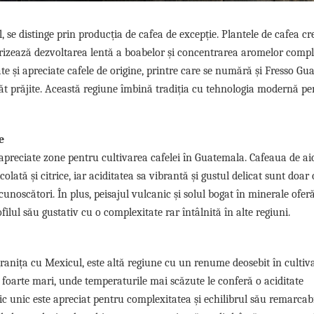
 se distinge prin producția de cafea de excepție. Plantele de cafea cr
avorizează dezvoltarea lentă a boabelor și concentrarea aromelor compl
e și apreciate cafele de origine, printre care se numără și Fresso G
t prăjite. Această regiune îmbină tradiția cu tehnologia modernă pe
e
preciate zone pentru cultivarea cafelei în Guatemala. Cafeaua de aic
olată și citrice, iar aciditatea sa vibrantă și gustul delicat sunt doar
e cunoscători. În plus, peisajul vulcanic și solul bogat în minerale oferă
filul său gustativ cu o complexitate rar întâlnită în alte regiuni.
ranița cu Mexicul, este altă regiune cu un renume deosebit în cultiv
ni foarte mari, unde temperaturile mai scăzute le conferă o aciditate
ic unic este apreciat pentru complexitatea și echilibrul său remarcabi