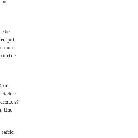
ă și
medie
 corpul
n o mare
bitori de
ră un
 metodele
permite să
ai bine
cafelei.