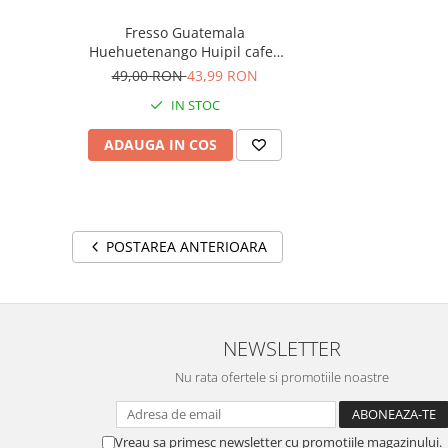
Fresso Guatemala
Huehuetenango Huipil cafea
boabe verde de origine 250g
49,00 RON
43,99 RON
IN STOC
ADAUGA IN COS
POSTAREA ANTERIOARA
NEWSLETTER
Nu rata ofertele si promotiile noastre
Vreau sa primesc newsletter cu promotiile magazinului.