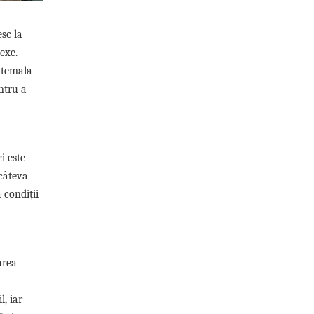
esc la
exe.
uatemala
ntru a
i este
 câteva
 condiții
area
l, iar