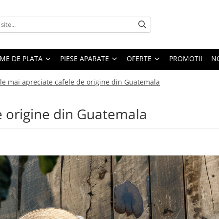
EME DE PLATA
PIESE APARATE
OFERTE
PROMOTII
N
le mai apreciate cafele de origine din Guatemala
e origine din Guatemala