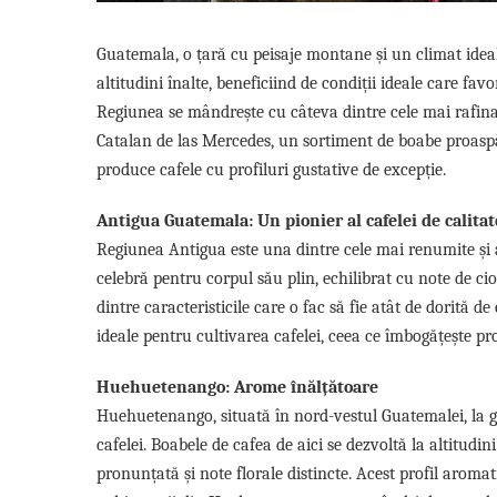
Capsule de Cafea
Cafea macinata
Guatemala, o țară cu peisaje montane și un climat ideal,
altitudini înalte, beneficiind de condiții ideale care f
Regiunea se mândrește cu câteva dintre cele mai rafinat
Catalan de las Mercedes, un sortiment de boabe proaspă
produce cafele cu profiluri gustative de excepție.
Antigua Guatemala: Un pionier al cafelei de calitat
Regiunea Antigua este una dintre cele mai renumite și a
celebră pentru corpul său plin, echilibrat cu note de cioc
dintre caracteristicile care o fac să fie atât de dorită d
ideale pentru cultivarea cafelei, ceea ce îmbogățește pro
Huehuetenango: Arome înălțătoare
Huehuetenango, situată în nord-vestul Guatemalei, la g
cafelei. Boabele de cafea de aici se dezvoltă la altitudi
pronunțată și note florale distincte. Acest profil aromat