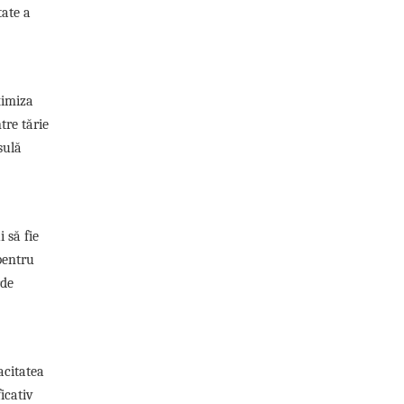
tate a
ximiza
tre tărie
sulă
 să fie
pentru
rde
acitatea
icativ