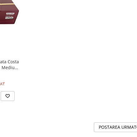
ata Costa
ia Medium
c
AT
POSTAREA URMA