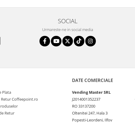
SOCIAL
Urmareste-ne in social media
DATE COMERCIALE
 Plata
Vending Master SRL
e Retur Coffeepoint.ro
J2014001352237
Produselor
RO 33137200
de Retur
Oltenitei 247, Hala 3
Popesti-Leordeni, Ilfov