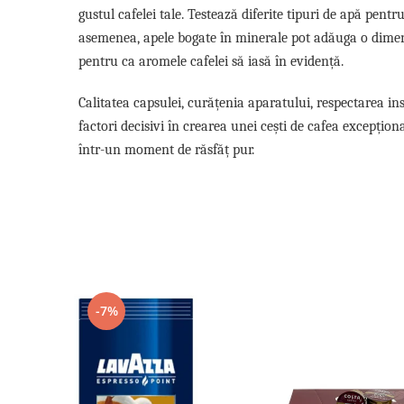
gustul cafelei tale. Testează diferite tipuri de apă pe
asemenea, apele bogate în minerale pot adăuga o dimens
pentru ca aromele cafelei să iasă în evidență.
Calitatea capsulei, curățenia aparatului, respectarea ins
factori decisivi în crearea unei cești de cafea excepțio
într-un moment de răsfăț pur.
-7%