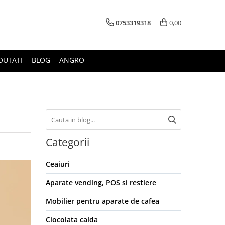
0753319318
0,00
OUTATI
BLOG
ANGRO
Categorii
Ceaiuri
Aparate vending, POS si restiere
Mobilier pentru aparate de cafea
Ciocolata calda