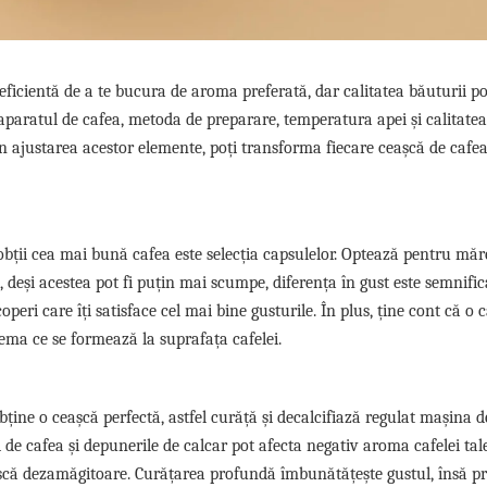
eficientă de a te bucura de aroma preferată, dar calitatea băuturii p
, aparatul de cafea, metoda de preparare, temperatura apei și calitatea
in ajustarea acestor elemente, poți transforma fiecare ceașcă de cafea
obții cea mai bună cafea este selecția capsulelor. Optează pentru măr
, deși acestea pot fi puțin mai scumpe, diferența în gust este semnific
operi care îți satisface cel mai bine gusturile. În plus, ține cont că o 
rema ce se formează la suprafața cafelei.
bține o ceașcă perfectă, astfel curăță și decalcifiază regulat mașina d
de cafea și depunerile de calcar pot afecta negativ aroma cafelei tale
șcă dezamăgitoare. Curățarea profundă îmbunătățește gustul, însă p