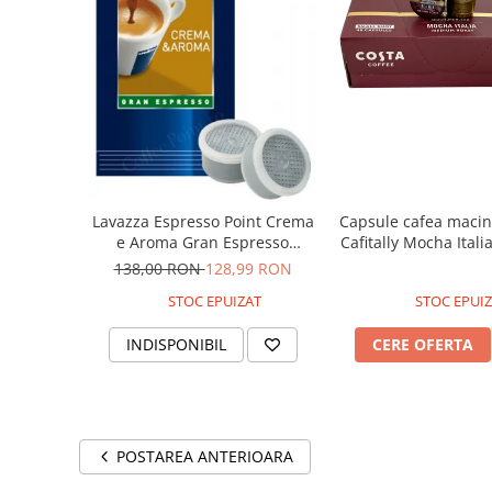
Capsule cafea macin
Lavazza Espresso Point Crema
Cafitally Mocha Ital
e Aroma Gran Espresso
Roast 48bu
Capsule 100 buc
138,00 RON
128,99 RON
STOC EPUIZ
STOC EPUIZAT
CERE OFERTA
INDISPONIBIL
POSTAREA ANTERIOARA