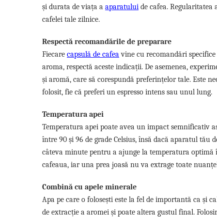
și durata de viața a
aparatului
de cafea. Regularitatea 
cafelei tale zilnice.
Respectă recomandările de preparare
Fiecare
capsulă de cafea
vine cu recomandări specifice 
aroma, respectă aceste indicații. De asemenea, experime
și aromă, care să corespundă preferințelor tale. Este ne
folosit, fie că preferi un espresso intens sau unul lung.
Temperatura apei
Temperatura apei poate avea un impact semnificativ asu
între 90 și 96 de grade Celsius, însă dacă aparatul tău 
câteva minute pentru a ajunge la temperatura optimă î
cafeaua, iar una prea joasă nu va extrage toate nuanțe
Combină cu apele minerale
Apa pe care o folosești este la fel de importantă ca și c
de extracție a aromei și poate altera gustul final. Folos