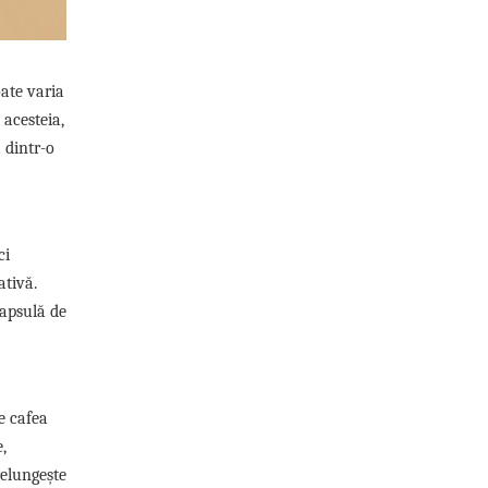
oate varia
 acesteia,
 dintr-o
ci
ativă.
capsulă de
e cafea
,
relungește