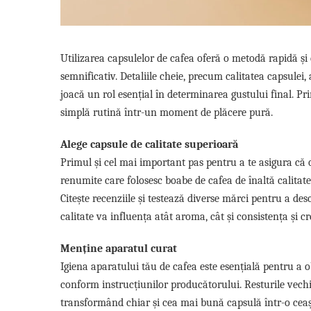
Capsule de Cafea
Cafea macinata
Utilizarea capsulelor de cafea oferă o metodă rapidă și 
semnificativ. Detaliile cheie, precum calitatea capsulei
joacă un rol esențial în determinarea gustului final. Pr
simplă rutină într-un moment de plăcere pură.
Alege capsule de calitate superioară
Primul și cel mai important pas pentru a te asigura că 
renumite care folosesc boabe de cafea de înaltă calitate
Citește recenziile și testează diverse mărci pentru a desc
calitate va influența atât aroma, cât și consistența și c
Menține aparatul curat
Igiena aparatului tău de cafea este esențială pentru a o
conform instrucțiunilor producătorului. Resturile vechi 
transformând chiar și cea mai bună capsulă într-o cea