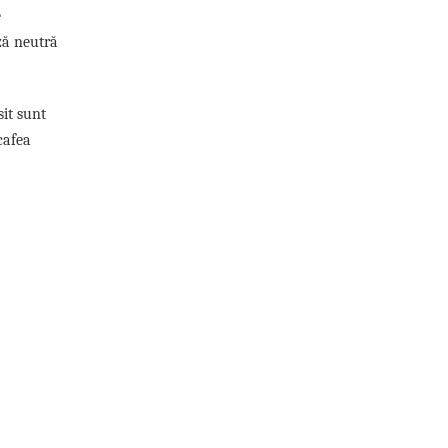
e
ză neutră
sit sunt
cafea