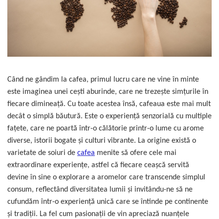
Sistem de pahare
Cafea boabe Davidoff
Cafea boabe Vergnano
Sistem de zahar si paleta
Cafea boabe Segafredo
Tastaturi si butoane
Cafea boabe Julius Meinl
Cafea boabe 1kg
Cafea boabe verde
Alte branduri cafea
Când ne gândim la cafea, primul lucru care ne vine în minte
Cafea de specialitate
este imaginea unei cești aburinde, care ne trezeşte simţurile în
fiecare dimineaţă. Cu toate acestea însă, cafeaua este mai mult
Cafea proaspat prajita
decât o simplă băutură. Este o experienţă senzorială cu multiple
Cafea Etiopia
fațete, care ne poartă într-o călătorie printr-o lume cu arome
Cafea Columbia
diverse, istorii bogate și culturi vibrante. La origine există o
Cafea Brazilia
varietate de soiuri de
cafea
menite să ofere cele mai
Cafea Guatemala
extraordinare experienţe, astfel că fiecare ceaşcă servită
Cafea Costa Rica
devine în sine o explorare a aromelor care transcende simplul
Cafea Rwanda
consum, reflectând diversitatea lumii şi invitându-ne să ne
Cafea Decofeinizata
cufundăm într-o experiență unică care se întinde pe continente
Cafea Instant
și tradiții. La fel cum pasionații de vin apreciază nuanțele