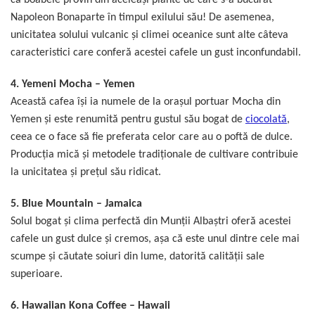
că boabele provin din aceleași plante de care s-a bucurat
Napoleon Bonaparte în timpul exilului său! De asemenea,
unicitatea solului vulcanic și climei oceanice sunt alte câteva
caracteristici care conferă acestei cafele un gust inconfundabil.
4.
Yemeni Mocha – Yemen
Această cafea își ia numele de la orașul portuar Mocha din
Yemen şi este renumită pentru gustul său bogat de
ciocolată
,
ceea ce o face să fie preferata celor care au o poftă de dulce.
Producţia mică și metodele tradiționale de cultivare contribuie
la unicitatea și prețul său ridicat.
5.
Blue Mountain – Jamaica
Solul bogat și clima perfectă din Munții Albaștri oferă acestei
cafele un gust dulce și cremos, așa că este unul dintre cele mai
scumpe și căutate soiuri din lume, datorită calității sale
superioare.
6.
Hawaiian Kona Coffee – Hawaii