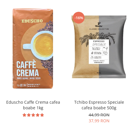
-16%
Tchibo Espresso Speciale
Eduscho Caffe Crema cafea
cafea boabe 500g
boabe 1kg
44,99 RON
37,99 RON