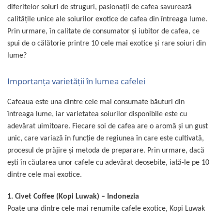
Capsule de Cafea
diferitelor soiuri de struguri, pasionații de cafea savurează
Cafea macinata
calitățile unice ale soiurilor exotice de cafea din întreaga lume.
Prin urmare, în calitate de consumator şi iubitor de cafea, ce
spui de o călătorie printre 10 cele mai exotice şi rare soiuri din
lume?
Importanța varietății în lumea cafelei
Cafeaua este una dintre cele mai consumate băuturi din
întreaga lume, iar varietatea soiurilor disponibile este cu
adevărat uimitoare. Fiecare soi de cafea are o aromă și un gust
unic, care variază în funcție de regiunea în care este cultivată,
procesul de prăjire și metoda de preparare. Prin urmare, dacă
ești în căutarea unor cafele cu adevărat deosebite, iată-le pe 10
dintre cele mai exotice.
1.
Civet Coffee (Kopi Luwak) – Indonezia
Poate una dintre cele mai renumite cafele exotice, Kopi Luwak