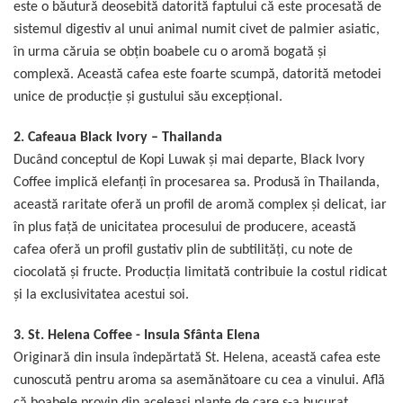
este o băutură deosebită datorită faptului că este procesată de
sistemul digestiv al unui animal numit civet de palmier asiatic,
în urma căruia se obțin boabele cu o aromă bogată și
complexă. Această cafea este foarte scumpă, datorită metodei
unice de producție și gustului său excepțional.
2.
Cafeaua Black Ivory – Thailanda
Ducând conceptul de Kopi Luwak și mai departe, Black Ivory
Coffee implică elefanți în procesarea sa. Produsă în Thailanda,
această raritate oferă un profil de aromă complex și delicat, iar
în plus față de unicitatea procesului de producere, această
cafea oferă un profil gustativ plin de subtilități, cu note de
ciocolată și fructe. Producția limitată contribuie la costul ridicat
și la exclusivitatea acestui soi.
3.
St. Helena Coffee - Insula Sfânta Elena
Originară din insula îndepărtată St. Helena, această cafea este
cunoscută pentru aroma sa asemănătoare cu cea a vinului. Află