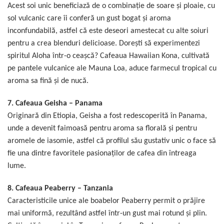
Acest soi unic beneficiază de o combinație de soare și ploaie, cu
sol vulcanic care îi conferă un gust bogat și aroma
inconfundabilă, astfel că este deseori amestecat cu alte soiuri
pentru a crea blenduri delicioase. Doreşti să experimentezi
spiritul Aloha într-o ceașcă? Cafeaua Hawaiian Kona, cultivată
pe pantele vulcanice ale Mauna Loa, aduce farmecul tropical cu
aroma sa fină și de nucă.
7.
Cafeaua Geisha – Panama
Originară din Etiopia, Geisha a fost redescoperită în Panama,
unde a devenit faimoasă pentru aroma sa florală și pentru
aromele de iasomie, astfel că profilul său gustativ unic o face să
fie una dintre favoritele pasionaților de cafea din întreaga
lume.
8.
Cafeaua Peaberry – Tanzania
Caracteristicile unice ale boabelor Peaberry permit o prăjire
mai uniformă, rezultând astfel într-un gust mai rotund și plin.