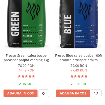
Fresso Green cafea boabe
Fresso Blue cafea boabe 100%
proaspăt prăjită vending 1kg
arabica proaspăt prăjită
vending 1kg
76,00 RON
79,00 RON
74,49 RON
77,49 RON
IN STOC
IN STOC
ADAUGA IN COS
ADAUGA IN COS