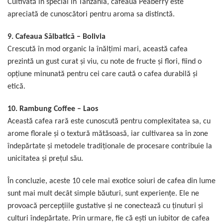
Cultivată în special în Tanzania, cafeaua Peaberry este
apreciată de cunoscători pentru aroma sa distinctă.
9.
Cafeaua Sălbatică – Bolivia
Crescută în mod organic la înălțimi mari, această cafea
prezintă un gust curat și viu, cu note de fructe și flori, fiind o
opțiune minunată pentru cei care caută o cafea durabilă și
etică.
10.
Rambung Coffee – Laos
Această cafea rară este cunoscută pentru complexitatea sa, cu
arome florale și o textură mătăsoasă, iar cultivarea sa în zone
îndepărtate și metodele tradiționale de procesare contribuie la
unicitatea și prețul său.
În concluzie, aceste 10 cele mai exotice soiuri de cafea din lume
sunt mai mult decât simple băuturi, sunt experiențe. Ele ne
provoacă percepțiile gustative și ne conectează cu ținuturi și
culturi îndepărtate. Prin urmare, fie că eşti un iubitor de cafea