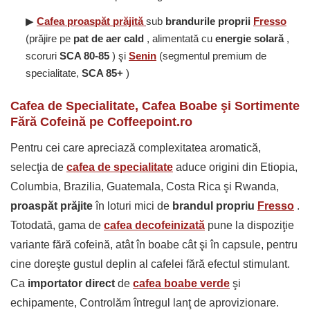
▶
Cafea
proaspăt prăjită
sub
brandurile proprii
Fresso
(prăjire pe
pat de aer cald
, alimentată cu
energie solară
,
scoruri
SCA 80-85
) şi
Senin
(segmentul premium de
specialitate,
SCA 85+
)
Cafea de Specialitate, Cafea Boabe şi Sortimente
Fără Cofeină pe Coffeepoint.ro
Pentru cei care apreciază complexitatea aromatică,
selecţia de
cafea de specialitate
aduce origini din Etiopia,
Columbia, Brazilia, Guatemala, Costa Rica şi Rwanda,
proaspăt prăjite
în loturi mici de
brandul propriu
Fresso
.
Totodată, gama de
cafea decofeinizată
pune la dispoziţie
variante fără cofeină, atât în boabe cât şi în capsule, pentru
cine doreşte gustul deplin al cafelei fără efectul stimulant.
Ca
importator direct
de
cafea boabe verde
şi
echipamente, Controlăm întregul lanţ de aprovizionare.