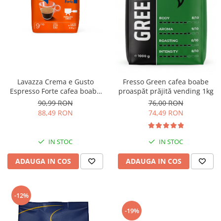
Lavazza Crema e Gusto
Fresso Green cafea boabe
Espresso Forte cafea boabe
proaspăt prăjită vending 1kg
1Kg
90,99 RON
76,00 RON
88,49 RON
74,49 RON
IN STOC
IN STOC
ADAUGA IN COS
ADAUGA IN COS
-12%
-19%