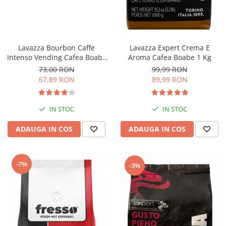
Lavazza Bourbon Caffe
Lavazza Expert Crema E
Intenso Vending Cafea Boabe
Aroma Cafea Boabe 1 Kg
1 Kg
73,00 RON
99,99 RON
67,89 RON
89,99 RON
IN STOC
IN STOC
ADAUGA IN COS
ADAUGA IN COS
-7%
-3%