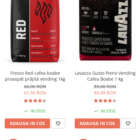
Lavazza Gusto Pieno Vending
Fresso Red cafea boabe
Cafea Boabe 1 kg
proaspăt prăjită vending 1kg
83,00 RON
66,00 RON
80,49 RON
61,50 RON
IN STOC
IN STOC
ADAUGA IN COS
ADAUGA IN COS