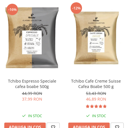
-12%
-16%
Tchibo Espresso Speciale
Tchibo Cafe Creme Suisse
cafea boabe 500g
Cafea Boabe 500 g
44,99 RON
53,43 RON
37,99 RON
46,89 RON
IN STOC
IN STOC
ADAUGA IN COS
ADAUGA IN COS