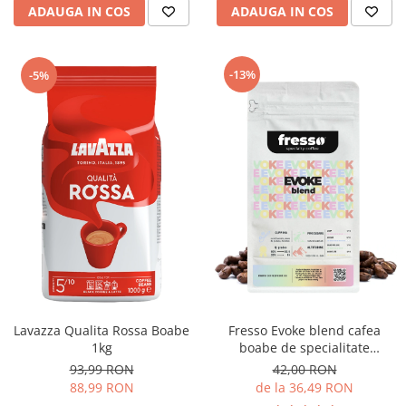
ADAUGA IN COS
ADAUGA IN COS
-13%
-5%
Lavazza Qualita Rossa Boabe
Fresso Evoke blend cafea
1kg
boabe de specialitate
proaspăt prăjită
93,99 RON
42,00 RON
88,99 RON
de la 36,49 RON