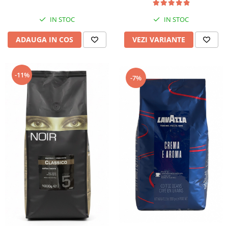
IN STOC
IN STOC
ADAUGA IN COS
VEZI VARIANTE
-11%
-7%