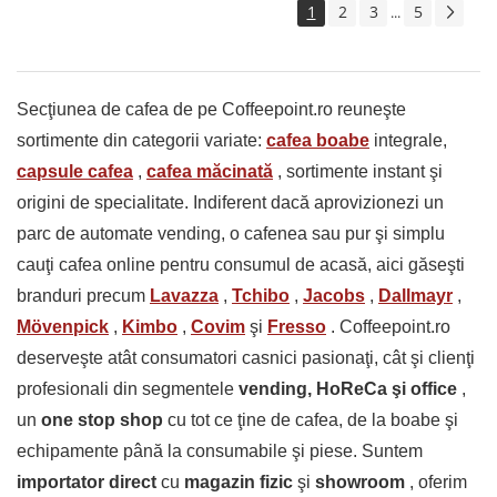
1
2
3
5
...
Secţiunea de cafea de pe Coffeepoint.ro reuneşte
sortimente din categorii variate:
cafea boabe
integrale,
capsule cafea
,
cafea măcinată
, sortimente instant şi
origini de specialitate. Indiferent dacă aprovizionezi un
parc de automate vending, o cafenea sau pur şi simplu
cauţi cafea online pentru consumul de acasă, aici găseşti
branduri precum
Lavazza
,
Tchibo
,
Jacobs
,
Dallmayr
,
Mövenpick
,
Kimbo
,
Covim
şi
Fresso
. Coffeepoint.ro
deserveşte atât consumatori casnici pasionaţi, cât şi clienţi
profesionali din segmentele
vending, HoReCa şi office
,
un
one stop shop
cu tot ce ţine de cafea, de la boabe şi
echipamente până la consumabile şi piese. Suntem
importator direct
cu
magazin fizic
şi
showroom
, oferim