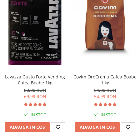
Lavazza Gusto Forte Vending
Covim OroCrema Cafea Boabe
Cafea Boabe 1kg
1 kg
80,00 RON
64,00 RON
69,99 RON
54,99 RON
IN STOC
IN STOC
ADAUGA IN COS
ADAUGA IN COS