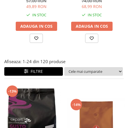
57,00 RON
74,00 RON
49,89 RON
68,99 RON
IN STOC
IN STOC
ADAUGA IN COS
ADAUGA IN COS
Afiseaza:
1-
24
din
120
produse
FILTRE
-13%
-14%