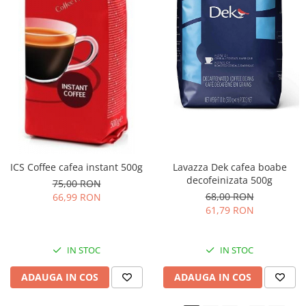
ICS Coffee cafea instant 500g
Lavazza Dek cafea boabe
decofeinizata 500g
75,00 RON
68,00 RON
66,99 RON
61,79 RON
IN STOC
IN STOC
ADAUGA IN COS
ADAUGA IN COS