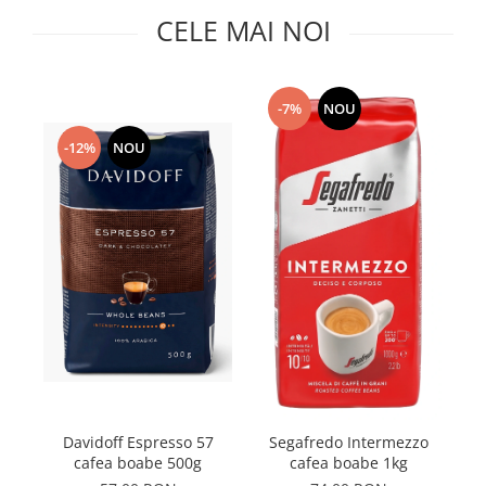
Capsule de Cafea
CELE MAI NOI
Cafea macinata
-7%
NOU
-12%
NOU
Ja
Davidoff Espresso 57
Segafredo Intermezzo
cafea boabe 500g
cafea boabe 1kg