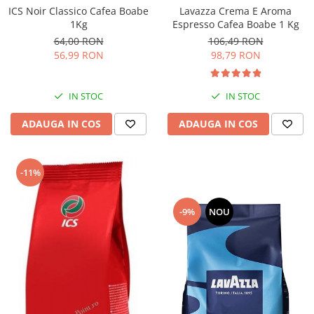
Lavazza Crema E Aroma
ICS Noir Classico Cafea Boabe
Espresso Cafea Boabe 1 Kg
1Kg
106,49 RON
64,00 RON
98,79 RON
56,99 RON
IN STOC
IN STOC
ADAUGA IN COS
ADAUGA IN COS
-11%
-9%
NOU