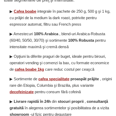
toate segmentele de preţ şi intensitate.
▶
Cafea boabe
integrale în pachete de 250 g, 500 g şi 1 kg,
cu prăjiri de la medium la dark roast, potrivite pentru
espressor automat, filtru sau French press
▶ Amestecuri
100% Arabica
, blend-uri Arabica-Robusta
(60/40, 50/50, 30/70) şi sortimente
100% Robusta
pentru
intensitate maximă şi cremă densă
▶ Opţiuni la diferite praguri de buget, ideale pentru birouri,
operatori vending şi comenzi la bax, cu formate economice
de
cafea boabe 1kg
care reduc costul per ceaşcă
▶ Sortimente de
cafea specialitate
proaspăt prăjite
, origini
rare din Etiopia, Columbia şi Brazilia, plus variante
decofeinizate
pentru consum fără cofeină
▶
Livrare rapidă în 24h
din
stocuri proprii
,
consultanţă
gratuită
în alegerea sortimentelor şi posibilitatea de a vizita
showroom
-ul fizic pentru degustare