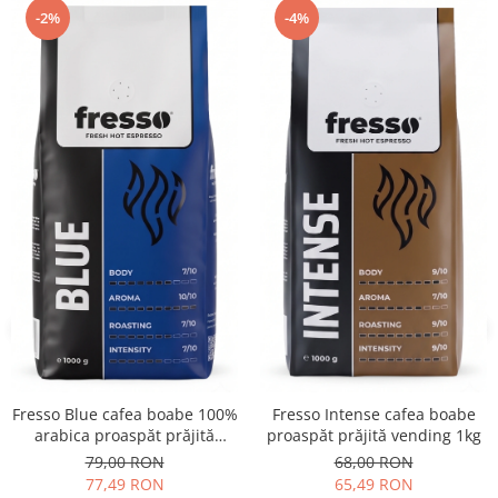
-2%
-4%
Fresso Blue cafea boabe 100%
Fresso Intense cafea boabe
arabica proaspăt prăjită
proaspăt prăjită vending 1kg
vending 1kg
79,00 RON
68,00 RON
77,49 RON
65,49 RON