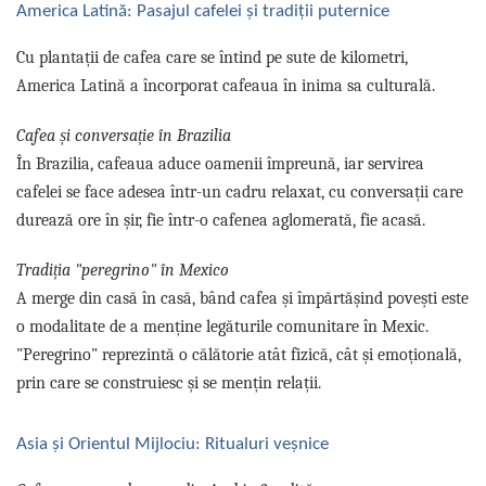
America Latină: Pasajul cafelei și tradiții puternice
Cu plantații de cafea care se întind pe sute de kilometri,
America Latină a încorporat cafeaua în inima sa culturală.
Cafea și conversație în Brazilia
În Brazilia, cafeaua aduce oamenii împreună, iar servirea
cafelei se face adesea într-un cadru relaxat, cu conversații care
durează ore în șir, fie într-o cafenea aglomerată, fie acasă.
Tradiția "peregrino" în Mexico
A merge din casă în casă, bând cafea și împărtășind povești este
o modalitate de a menține legăturile comunitare în Mexic.
"Peregrino" reprezintă o călătorie atât fizică, cât și emoțională,
prin care se construiesc și se mențin relații.
Asia și Orientul Mijlociu: Ritualuri veșnice