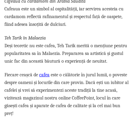
Cafeaua cu cardamom din Arabia Saudită
Cafeaua este un simbol al ospitalității, iar servirea acesteia cu
cardamom reflectă rafinamentul și respectul față de oaspete,
fiind adesea însoțită de dulciuri.
Teh Tarik în Malaezia
Deși teoretic nu este cafea, Teh Tarik merită o mențiune pentru
popularitatea sa în Malaezia. Prepararea sa artistică și gustul
unic fac din această băutură o experiență de neuitat.
Fiecare ceașcă de
cafea
este o călătorie în jurul lumii, o poveste
despre oameni și locurile din care provin. Dacă ești un iubitor al
cafelei și vrei să experimentezi aceste tradiții la tine acasă,
vizitează magazinul nostru online CoffeePoint, locul în care
găsești cafea și aparate de cafea de calitate și la cel mai bun
preț!