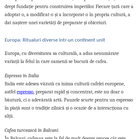
Capsule de Cafea
drept fundație pentru construirea imperiilor. Fiecare țară care a
Cafea macinata
adoptat-o, a modificat-o și a încorporat-o în propria cultură, a
dat naștere unei varietăți de preparate și obiceiuri.
Europa: Ritualuri diverse într-un continent unit
Europa, cu diversitatea sa culturală, a adus nenumărate
variații la felul în care oamenii se bucură de cafea.
Espresso în Italia
Italia este adesea văzută ca inima culturii cafelei europene,
astfel
espresso
, preparat rapid și concentrat, este nu doar o
băutură, ci o adevărată artă. Pauzele scurte pentru un espresso
în piață sunt o tradiție zilnică și o ocazie de a interacționa cu
alții.
Cafea turcească în Balcani
În Balcani, cafeaua este la fel de mult despre proces cât este