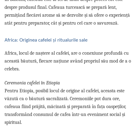
despre produsul final. Cafeaua turcească se prepară lent,
permițând fiecărei arome să se dezvolte și să ofere o experiență
atât pentru preparator, cât și pentru cel care o savurează.
Africa: Originea cafelei și ritualurile sale
Africa, locul de naștere al cafelei, are o conexiune profundă cu
această băutură, fiecare națiune având propriul său mod de a o
celebra.
Ceremonia cafelei în Etiopia
Pentru Etiopia, posibil locul de origine al cafelei, aceasta este
văzută ca o băutură sacralizată. Ceremoniile pot dura ore,
cafeaua fiind prăjită, măcinată și preparată în fața oaspeților,
transformând consumul de cafea într-un eveniment social și
spiritual.