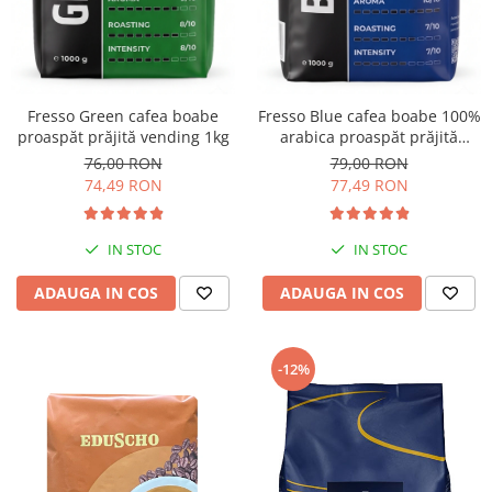
Fresso Green cafea boabe
Fresso Blue cafea boabe 100%
proaspăt prăjită vending 1kg
arabica proaspăt prăjită
vending 1kg
76,00 RON
79,00 RON
74,49 RON
77,49 RON
IN STOC
IN STOC
ADAUGA IN COS
ADAUGA IN COS
-12%