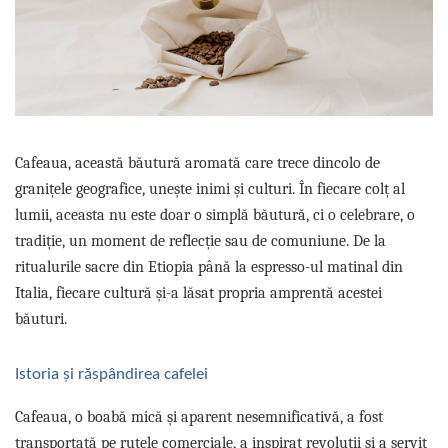
Sistem de pahare
Cafea boabe Davidoff
Cafea boabe Vergnano
Sistem de zahar si paleta
Cafea boabe Segafredo
Tastaturi si butoane
Cafea boabe Julius Meinl
Cafea boabe 1kg
Cafea boabe verde
Alte branduri cafea
Cafeaua, această băutură aromată care trece dincolo de
Cafea de specialitate
granițele geografice, unește inimi și culturi. În fiecare colț al
lumii, aceasta nu este doar o simplă băutură, ci o celebrare, o
Cafea proaspat prajita
tradiție, un moment de reflecție sau de comuniune. De la
Cafea Etiopia
ritualurile sacre din Etiopia până la espresso-ul matinal din
Cafea Columbia
Italia, fiecare cultură și-a lăsat propria amprentă acestei
Cafea Brazilia
băuturi.
Cafea Guatemala
Cafea Costa Rica
Cafea Rwanda
Istoria și răspândirea cafelei
Cafea Decofeinizata
Cafeaua, o boabă mică și aparent nesemnificativă, a fost
Cafea Instant
transportată pe rutele comerciale, a inspirat revoluții și a servit