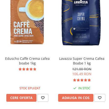
Eduscho Caffe Crema cafea
Lavazza Super Crema Cafea
boabe 1kg
Boabe 1 kg
121,00 RON
106,49 RON
STOC EPUIZAT
IN STOC
CERE OFERTA
ADAUGA IN COS