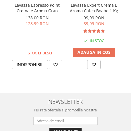
Lavazza Espresso Point
Lavazza Expert Crema E
Crema e Aroma Gran
Aroma Cafea Boabe 1 Kg
Espresso Capsule 100
138,00 RON
99,99 RON
buc
128,99 RON
89,99 RON
IN STOC
ADAUGA IN COS
STOC EPUIZAT
INDISPONIBIL
NEWSLETTER
Nu rata ofertele si promotiile noastre