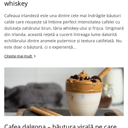
whiskey
Cafeaua irlandeză este una dintre cele mai îndrăgite băuturi
calde care reușește să îmbine perfect intensitatea cafelei cu
dulceața zahărului brun, tăria whiskey-ului și frișca. Originară
din Irlanda, această rețetă a cucerit întreaga lume datorită
echilibrului dintre aromele puternice și textura catifelată. Nu
este doar o băutură, ci o experiență...
Citeste mai mult
Cafea dalgona – băutura virală pe care