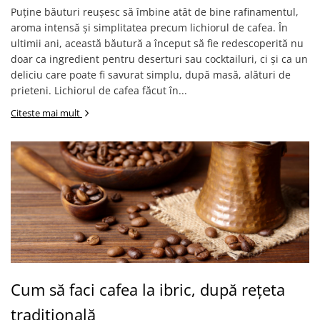
Sistem de pahare
Cafea boabe Davidoff
Puține băuturi reușesc să îmbine atât de bine rafinamentul,
Cafea boabe Vergnano
Sistem de zahar si paleta
aroma intensă și simplitatea precum lichiorul de cafea. În
Cafea boabe Segafredo
ultimii ani, această băutură a început să fie redescoperită nu
Tastaturi si butoane
Cafea boabe Julius Meinl
doar ca ingredient pentru deserturi sau cocktailuri, ci și ca un
deliciu care poate fi savurat simplu, după masă, alături de
Cafea boabe 1kg
prieteni. Lichiorul de cafea făcut în...
Cafea boabe verde
Alte branduri cafea
Citeste mai mult
Cafea de specialitate
Cafea proaspat prajita
Cafea Etiopia
Cafea Columbia
Cafea Brazilia
Cafea Guatemala
Cafea Costa Rica
Cafea Rwanda
Cafea Decofeinizata
Cum să faci cafea la ibric, după rețeta
Cafea Instant
tradițională