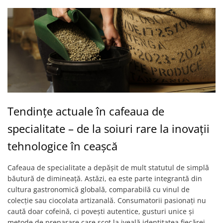
Tendințe actuale în cafeaua de
specialitate – de la soiuri rare la inovații
tehnologice în ceașcă
Cafeaua de specialitate a depășit de mult statutul de simplă
băutură de dimineață. Astăzi, ea este parte integrantă din
cultura gastronomică globală, comparabilă cu vinul de
colecție sau ciocolata artizanală. Consumatorii pasionați nu
caută doar cofeină, ci povești autentice, gusturi unice și
metode de preparare care scot la iveală identitatea fiecărei...