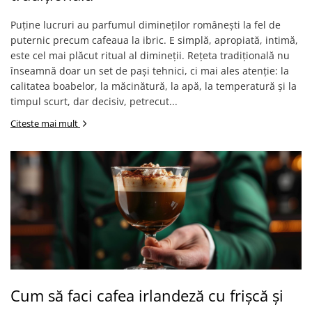
Capsule de Cafea
Puține lucruri au parfumul dimineților românești la fel de
Cafea macinata
puternic precum cafeaua la ibric. E simplă, apropiată, intimă,
este cel mai plăcut ritual al dimineții. Rețeta tradițională nu
înseamnă doar un set de pași tehnici, ci mai ales atenție: la
calitatea boabelor, la măcinătură, la apă, la temperatură și la
timpul scurt, dar decisiv, petrecut...
Citeste mai mult
Cum să faci cafea irlandeză cu frișcă și